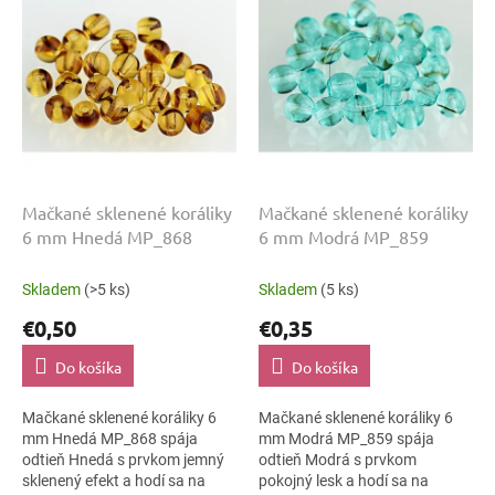
d
p
u
i
k
s
t
p
o
r
v
o
d
u
k
Mačkané sklenené koráliky
Mačkané sklenené koráliky
t
6 mm Hnedá MP_868
6 mm Modrá MP_859
o
v
Skladem
(>5 ks)
Skladem
(5 ks)
€0,50
€0,35
Do košíka
Do košíka
Mačkané sklenené koráliky 6
Mačkané sklenené koráliky 6
mm Hnedá MP_868 spája
mm Modrá MP_859 spája
odtieň Hnedá s prvkom jemný
odtieň Modrá s prvkom
sklenený efekt a hodí sa na
pokojný lesk a hodí sa na