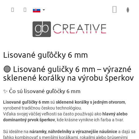
Prejsť
NÁKU
na
obsah
KOŠÍK
Lisované guľôčky 6 mm
🟢 Lisované guličky 6 mm – výrazné
sklenené korálky na výrobu šperkov
✨ Čo sú lisované guľôčky 6 mm
Lisované guľôčky 6 mm
sú
sklenené korálky s jedným otvorom
,
vyrobené tradičnou českou technológiou.
Vďaka svojej väčšej veľkosti sa často používajú ako
hlavný alebo
dominantný prvok šperkov
, kde krásne vynikne ich farba a tvar.
Sú ideálne na
náramky, náhrdelníky a výraznejšie náušnice
a dajú sa
ľahko kombinovať s menšími korálkami, rokajlmi alebo brúsenými