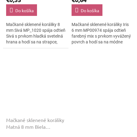
Do košíka
Do košíka
Mačkané sklenené koráliky 8
Mačkané sklenené koráliky Iris
mm Sivá MP_1020 spája odtieň
6 mm MP00974 spája odtieň
Sivá s prvkom hladká svetelná
farebný mix s prvkom vyvážený
hrana a hodí sa na strapce,
povrch a hodí sa na módne
folklórne doplnky aj náušnice.
kostýmy, textilné aplikácie aj
Veľkosť 8 mm pomáha pri
folklórne doplnky. Veľkosť 6
čistých...
mm...
Mačkané sklenené koráliky
Matná 8 mm Biela
MP00662