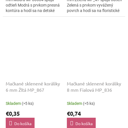
odtieň Modrá s prvkom presná
Zelená s prvkom vyvážený
kontúra a hodí sa na detské
povrch a hodí sa na floristické
kreatívne projekty, sponky do
aranžmány, prívesky na tašky
vlasov aj náramky. Veľkosť 6
aj prívesky na tašky. Veľkosť 6
mm pomáha...
mm...
Mačkané sklenené koráliky
Mačkané sklenené koráliky
6 mm Žltá MP_867
8 mm Fialová MP_836
Skladem
(>5 ks)
Skladem
(>5 ks)
€0,35
€0,74
Do košíka
Do košíka