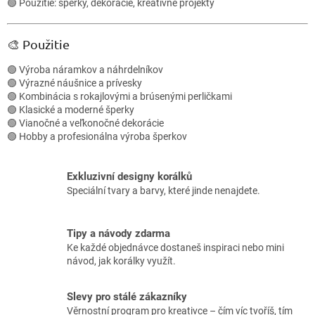
v
🟢 Použitie: šperky, dekorácie, kreatívne projekty
k
y
v
🎨 Použitie
ý
p
🟢 Výroba náramkov a náhrdelníkov
i
🟢 Výrazné náušnice a prívesky
s
🟢 Kombinácia s rokajlovými a brúsenými perličkami
u
🟢 Klasické a moderné šperky
🟢 Vianočné a veľkonočné dekorácie
🟢 Hobby a profesionálna výroba šperkov
Exkluzivní designy korálků
Speciální tvary a barvy, které jinde nenajdete.
Tipy a návody zdarma
Ke každé objednávce dostaneš inspiraci nebo mini
návod, jak korálky využít.
Slevy pro stálé zákazníky
Věrnostní program pro kreativce – čím víc tvoříš, tím