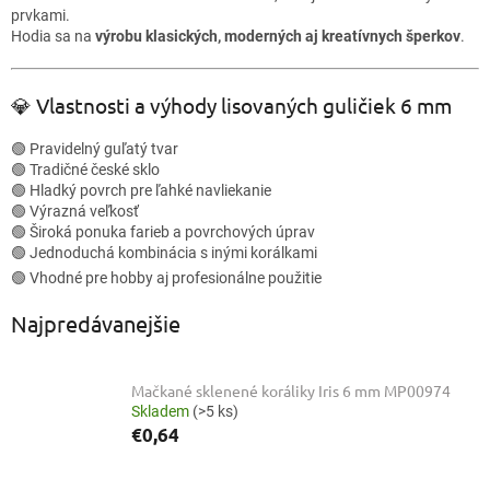
prvkami.
Hodia sa na
výrobu klasických, moderných aj kreatívnych šperkov
.
💎 Vlastnosti a výhody lisovaných guličiek 6 mm
🟢 Pravidelný guľatý tvar
🟢 Tradičné české sklo
🟢 Hladký povrch pre ľahké navliekanie
🟢 Výrazná veľkosť
🟢 Široká ponuka farieb a povrchových úprav
🟢 Jednoduchá kombinácia s inými korálkami
🟢 Vhodné pre hobby aj profesionálne použitie
Najpredávanejšie
Mačkané sklenené koráliky Iris 6 mm MP00974
Skladem
(>5 ks)
€0,64