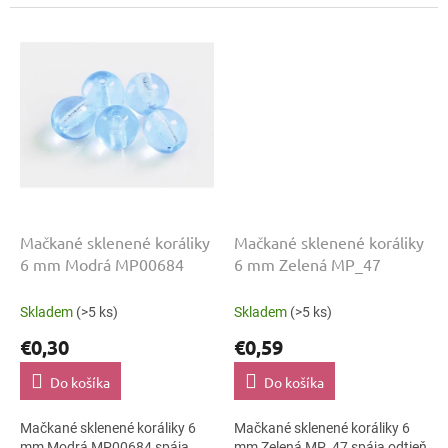
rustikálne dekorácie, náramky
luxusná večerná móda, brošne
aj pohľadnice a darčekové
aj textilné aplikácie. Veľkosť 6
balenie....
mm pomáha pri...
Mačkané sklenené koráliky
Mačkané sklenené koráliky
6 mm Modrá MP00684
6 mm Zelená MP_47
Skladem
(>5 ks)
Skladem
(>5 ks)
€0,30
€0,59
Do košíka
Do košíka
Mačkané sklenené koráliky 6
Mačkané sklenené koráliky 6
mm Modrá MP00684 spája
mm Zelená MP_47 spája odtieň