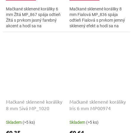
Mačkané sklenené koráliky 6
Mačkané sklenené koráliky 8
mm Žltá MP_867 spája odtieň
mm Fialová MP_836 spája
Žltá s prvkom jasný farebný
odtieň Fialová s prvkom jemný
akcent a hodí sa na
sklenený efekt a hodí sa na
geometrické vzory, pohľadnice
závesné dekorácie, mini
a darčekové balenie aj
ozdoby aj mini ozdoby. Veľkosť
makramé detaily....
8 mm pomáha...
Mačkané sklenené koráliky
Mačkané sklenené koráliky
8 mm Sivá MP_1020
Iris 6 mm MP00974
Skladem
(>5 ks)
Skladem
(>5 ks)
€0,35
€0,64