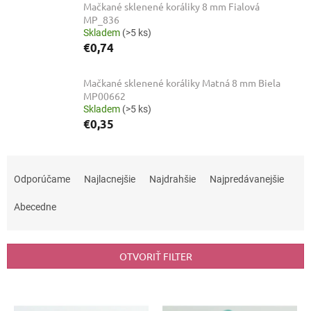
Mačkané sklenené koráliky 8 mm Fialová
MP_836
Skladem
(>5 ks)
€0,74
Mačkané sklenené koráliky Matná 8 mm Biela
MP00662
Skladem
(>5 ks)
€0,35
R
a
Odporúčame
Najlacnejšie
Najdrahšie
Najpredávanejšie
d
e
Abecedne
n
i
e
OTVORIŤ FILTER
p
r
V
o
ý