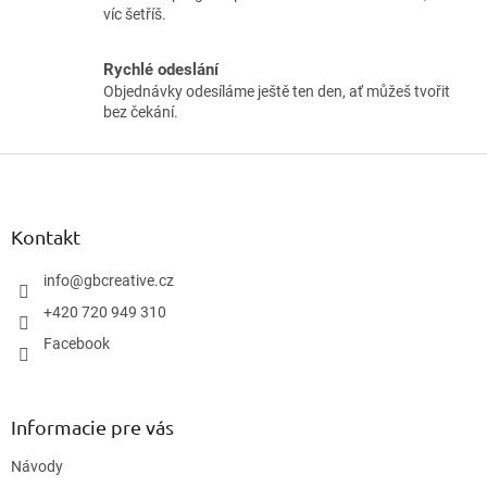
víc šetříš.
Rychlé odeslání
Objednávky odesíláme ještě ten den, ať můžeš tvořit
bez čekání.
Z
á
p
ä
Kontakt
t
i
info
@
gbcreative.cz
e
+420 720 949 310
Facebook
Informacie pre vás
Návody