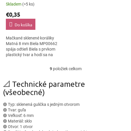
Skladem
(>5 ks)
€0,35
Do košíka
Mačkané sklenené koráliky
Matná 8 mm Biela MP00662
spája odtieň Biela s prvkom
plastický tvar a hodí sa na
korálkové výšivky, makramé
detaily aj sponky do vlasov.
9
položiek celkom
O
Veľkosť 8 mm...
v
l
📐 Technické parametre
á
(všeobecné)
d
a
c
🟢 Typ: sklenená gulička s jedným otvorom
i
🟢 Tvar: guľa
e
🟢 Veľkosť: 6 mm
p
🟢 Materiál: sklo
r
🟢 Otvor: 1 otvor