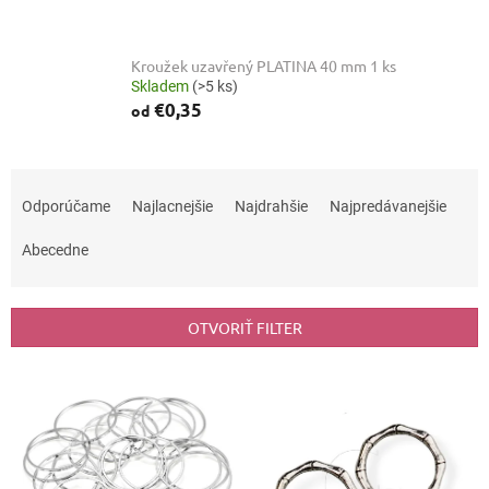
Kroužek uzavřený PLATINA 40 mm 1 ks
Skladem
(>5 ks)
€0,35
od
R
a
Odporúčame
Najlacnejšie
Najdrahšie
Najpredávanejšie
d
e
Abecedne
n
i
e
OTVORIŤ FILTER
p
r
V
o
ý
d
p
u
i
k
s