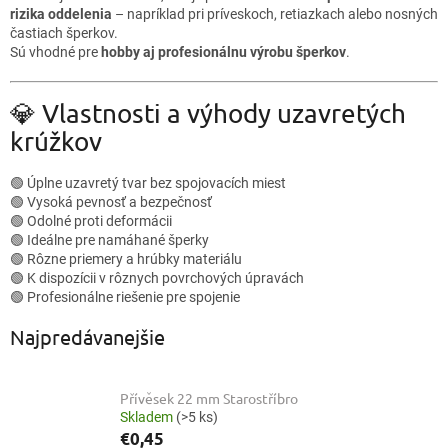
rizika oddelenia
– napríklad pri príveskoch, retiazkach alebo nosných
častiach šperkov.
Sú vhodné pre
hobby aj profesionálnu výrobu šperkov
.
💎 Vlastnosti a výhody uzavretých
krúžkov
🟢 Úplne uzavretý tvar bez spojovacích miest
🟢 Vysoká pevnosť a bezpečnosť
🟢 Odolné proti deformácii
🟢 Ideálne pre namáhané šperky
🟢 Rôzne priemery a hrúbky materiálu
🟢 K dispozícii v rôznych povrchových úpravách
🟢 Profesionálne riešenie pre spojenie
Najpredávanejšie
Přívěsek 22 mm Starostříbro
Skladem
(>5 ks)
€0,45