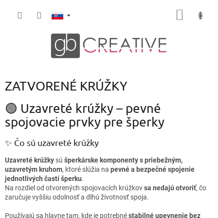
Prejsť
NÁKU
na
obsah
KOŠÍK
ZATVORENÉ KRÚŽKY
🟢 Uzavreté krúžky – pevné
spojovacie prvky pre šperky
✨ Čo sú uzavreté krúžky
Uzavreté krúžky
sú
šperkárske komponenty s priebežným,
uzavretým kruhom
, ktoré slúžia na
pevné a bezpečné spojenie
jednotlivých častí šperku
.
Na rozdiel od otvorených spojovacích krúžkov
sa nedajú otvoriť
, čo
zaručuje vyššiu odolnosť a dlhú životnosť spoja.
Používajú sa hlavne tam, kde je potrebné
stabilné upevnenie bez