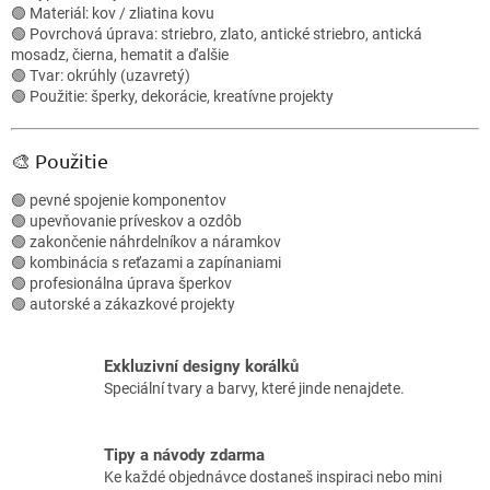
i
🟢 Materiál: kov / zliatina kovu
e
🟢 Povrchová úprava: striebro, zlato, antické striebro, antická
p
mosadz, čierna, hematit a ďalšie
r
🟢 Tvar: okrúhly (uzavretý)
v
🟢 Použitie: šperky, dekorácie, kreatívne projekty
k
y
v
🎨 Použitie
ý
p
🟢 pevné spojenie komponentov
i
🟢 upevňovanie príveskov a ozdôb
s
🟢 zakončenie náhrdelníkov a náramkov
u
🟢 kombinácia s reťazami a zapínaniami
🟢 profesionálna úprava šperkov
🟢 autorské a zákazkové projekty
Exkluzivní designy korálků
Speciální tvary a barvy, které jinde nenajdete.
Tipy a návody zdarma
Ke každé objednávce dostaneš inspiraci nebo mini