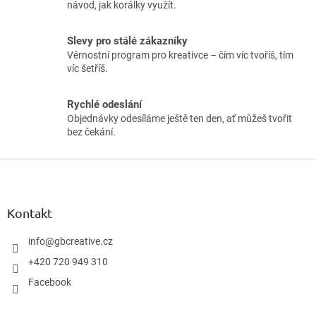
návod, jak korálky využít.
Slevy pro stálé zákazníky
Věrnostní program pro kreativce – čím víc tvoříš, tím
víc šetříš.
Rychlé odeslání
Objednávky odesíláme ještě ten den, ať můžeš tvořit
bez čekání.
Z
á
p
ä
Kontakt
t
i
info
@
gbcreative.cz
e
+420 720 949 310
Facebook