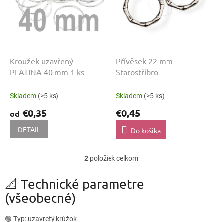
t
p
o
r
v
o
d
u
k
Kroužek uzavřený
Přívěsek 22 mm
t
PLATINA 40 mm 1 ks
Starostříbro
o
v
Skladem
(>5 ks)
Skladem
(>5 ks)
€0,35
€0,45
od
DETAIL
Do košíka
2
položiek celkom
O
v
l
📐 Technické parametre
á
(všeobecné)
d
a
c
🟢 Typ: uzavretý krúžok