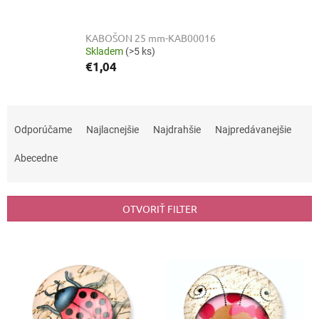
KABOŠON 25 mm-KAB00016
Skladem
(>5 ks)
€1,04
R
a
Odporúčame
Najlacnejšie
Najdrahšie
Najpredávanejšie
d
e
Abecedne
n
i
e
OTVORIŤ FILTER
p
r
V
o
ý
d
p
u
i
k
s
t