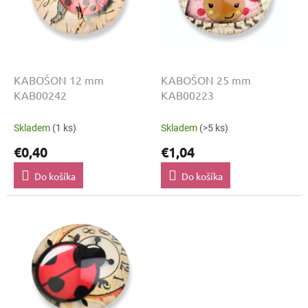
p
o
r
v
o
d
u
k
KABOŠON 12 mm
KABOŠON 25 mm
t
KAB00242
KAB00223
o
v
Skladem
(1 ks)
Skladem
(>5 ks)
€0,40
€1,04
Do košíka
Do košíka