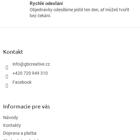
Rychlé odeslání
i
Objednávky odesíláme ještě ten den, ať můžeš tvořit
s
bez čekání.
u
Z
á
p
ä
Kontakt
t
i
info
@
gbcreative.cz
e
+420 720 949 310
Facebook
Informacie pre vás
Návody
Kontakty
Doprava a platba