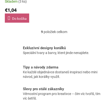
Skladem
(3 ks)
€1,04
Do košíka
9
položiek celkom
O
v
l
á
Exkluzivní designy korálků
d
Speciální tvary a barvy, které jinde nenajdete.
a
c
i
Tipy a návody zdarma
e
Ke každé objednávce dostaneš inspiraci nebo mini
p
návod, jak korálky využít.
r
v
k
Slevy pro stálé zákazníky
y
Věrnostní program pro kreativce – čím víc tvoříš, tím
v
víc šetříš.
ý
p