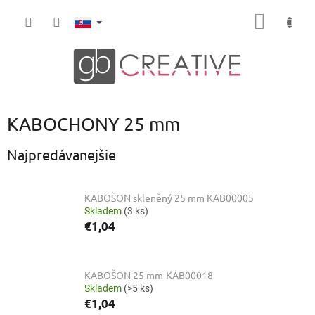
Prejsť
NÁKU
na
obsah
KOŠÍK
KABOCHONY 25 mm
Najpredávanejšie
KABOŠON skleněný 25 mm KAB00005
Skladem
(3 ks)
€1,04
KABOŠON 25 mm-KAB00018
Skladem
(>5 ks)
€1,04