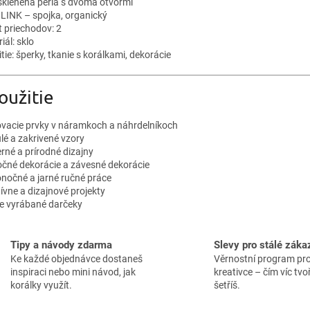
a
 sklenená perla s dvoma otvormi
c
 LINK – spojka, organický
i
t priechodov: 2
e
iál: sklo
p
tie: šperky, tkanie s korálkami, dekorácie
r
v
oužitie
k
y
v
ovacie prvky v náramkoch a náhrdelníkoch
ý
lé a zakrivené vzory
p
rné a prírodné dizajny
i
očné dekorácie a závesné dekorácie
s
onočné a jarné ručné práce
u
ívne a dizajnové projekty
e vyrábané darčeky
Tipy a návody zdarma
Slevy pro stálé záka
Ke každé objednávce dostaneš
Věrnostní program pr
inspiraci nebo mini návod, jak
kreativce – čím víc tvoř
korálky využít.
šetříš.