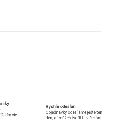
zníky
Rychlé odeslání
o
Objednávky odesíláme ještě ten
íš, tím víc
den, ať můžeš tvořit bez čekání.