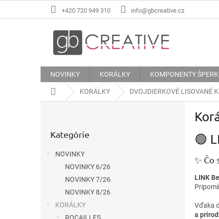
Prejsť
+420 720 949 310
info@gbcreative.cz
na
obsah
NOVINKY
KORÁLKY
KOMPONENTY ŠPER
Domov
KORÁLKY
DVOJDIERKOVÉ LISOVANÉ 
B
Korá
o
Preskočiť
č
Kategórie
kategórie
🟢 L
n
ý
NOVINKY
p
✨ Čo 
NOVINKY 6/26
a
LINK B
n
NOVINKY 7/26
Pripomín
e
NOVINKY 8/26
l
KORÁLKY
Vďaka d
a prirod
ROCAILLES