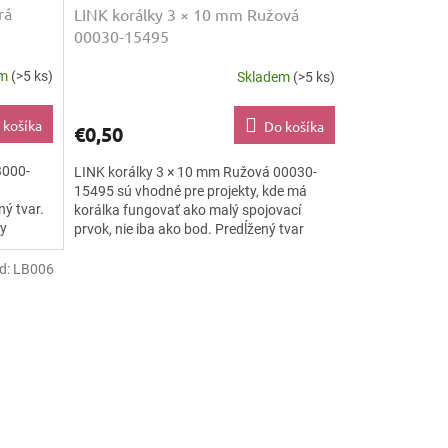
rá
LINK korálky 3 × 10 mm Ružová
00030-15495
em
(>5 ks)
Skladem
(>5 ks)
 košíka
Do košíka
€0,50
3000-
LINK korálky 3 × 10 mm Ružová 00030-
15495 sú vhodné pre projekty, kde má
ý tvar.
korálka fungovať ako malý spojovací
ky
prvok, nie iba ako bod. Predĺžený tvar
podporuje jasný smer, jemné...
d:
LB006