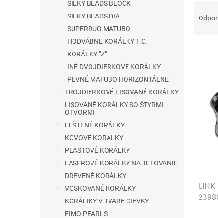
SILKY BEADS BLOCK
R
a
SILKY BEADS DIA
Odpo
d
SUPERDUO MATUBO
e
HODVÁBNE KORÁLKY T.C.
V
n
KORÁLKY "Z"
ý
i
INÉ DVOJDIERKOVÉ KORÁLKY
p
e
i
p
PEVNÉ MATUBO HORIZONTÁLNE
s
r
TROJDIERKOVÉ LISOVANÉ KORÁLKY
p
o
LISOVANÉ KORÁLKY SO ŠTYRMI
r
d
OTVORMI
o
u
LEŠTENÉ KORÁLKY
d
k
KOVOVÉ KORÁLKY
u
t
PLASTOVÉ KORÁLKY
k
o
LASEROVÉ KORÁLKY NA TETOVANIE
t
v
o
DREVENÉ KORÁLKY
LINK 
v
VOSKOVANÉ KORÁLKY
2398
KORÁLIKY V TVARE CIEVKY
FIMO PEARLS