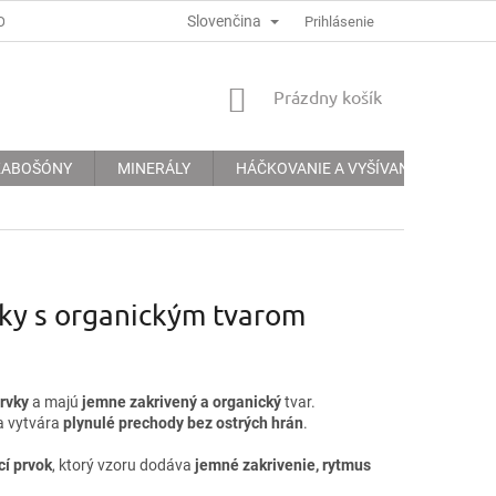
Slovenčina
ODMÍNKY
PODMÍNKY OCHRANY OSOBNÍCH ÚDAJŮ
Prihlásenie
INFORMACE 
NÁKUPNÝ
Prázdny košík
KOŠÍK
 KABOŠÓNY
MINERÁLY
HÁČKOVANIE A VYŠÍVANIE
KRE
lky s organickým tvarom
rvky
a majú
jemne zakrivený a organický
tvar.
 a vytvára
plynulé prechody bez ostrých hrán
.
cí prvok
, ktorý vzoru dodáva
jemné zakrivenie, rytmus