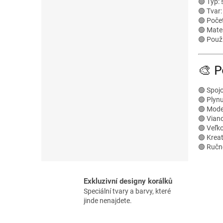
🟢 Typ:
🟢 Tvar:
🟢 Poče
🟢 Mater
🟢 Použi
🎨 P
🟢 Spoj
🟢 Plynu
🟢 Mode
🟢 Vian
🟢 Veľk
🟢 Kreat
🟢 Ručn
Exkluzivní designy korálků
Speciální tvary a barvy, které
jinde nenajdete.