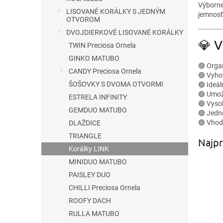
Výborne
LISOVANÉ KORÁLKY S JEDNÝM
jemnosť
OTVOROM
DVOJDIERKOVÉ LISOVANÉ KORÁLKY
💎 V
TWIN Preciosa Ornela
GINKO MATUBO
🟢 Organ
CANDY Preciosa Ornela
🟢 Vyho
ŠOŠOVKY S DVOMA OTVORMI
🟢 Ideá
🟢 Umož
ESTRELA INFINITY
🟢 Vyso
GEMDUO MATUBO
🟢 Jedn
🟢 Vhod
DLAŽDICE
TRIANGLE
Najpr
Korálky LINK
MINIDUO MATUBO
PAISLEY DUO
CHILLI Preciosa Ornela
ROOFY DACH
RULLA MATUBO