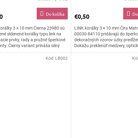
Do košíka
Do
0
€0,50
orálky 3 × 10 mm Čierna 23980 sú
LINK korálky 3 × 10 mm Číra Mat
ené sklenené korálky typu link na
00030-84110 pridávajú do šperk
acie prvky, rady a pružné šperkové
dekoračných vzorov úzky predĺžen
ty. Čierny variant prináša silný
Dokážu preklenúť medzery, optic
t a čisté...
predĺžiť rady a vytvoriť drobné...
Kód:
LB002
Kó