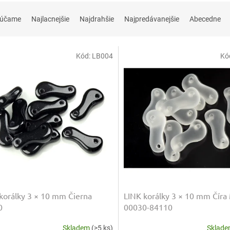
rúčame
Najlacnejšie
Najdrahšie
Najpredávanejšie
Abecedne
Kód:
LB004
Kó
korálky 3 × 10 mm Čierna
LINK korálky 3 × 10 mm Číra
0
00030-84110
Skladem
(>5 ks)
Sklad