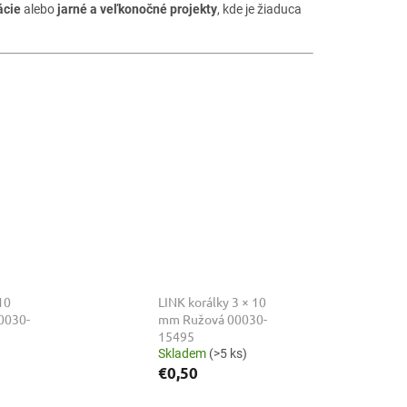
ácie
alebo
jarné a veľkonočné projekty
, kde je žiaduca
10
LINK korálky 3 × 10
0030-
mm Ružová 00030-
15495
Skladem
(>5 ks)
€0,50