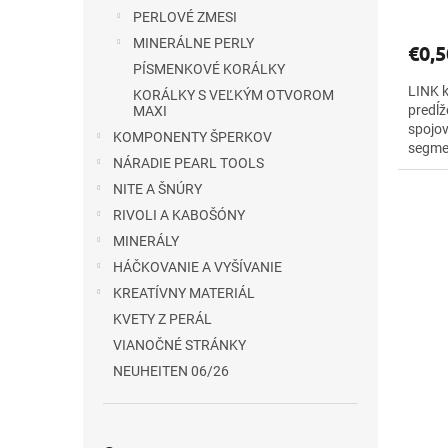
PERLOVÉ ZMESI
MINERÁLNE PERLY
€0,5
PÍSMENKOVÉ KORÁLKY
LINK k
KORÁLKY S VEĽKÝM OTVOROM
predĺž
MAXI
spojov
KOMPONENTY ŠPERKOV
segmen
NÁRADIE PEARL TOOLS
kontras
NITE A ŠNÚRY
RIVOLI A KABOŠÓNY
MINERÁLY
HÁČKOVANIE A VYŠÍVANIE
KREATÍVNY MATERIÁL
KVETY Z PERÁL
VIANOČNÉ STRÁNKY
NEUHEITEN 06/26