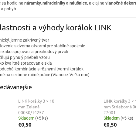
 sa hodia na
náramky, náhrdelníky a náušnice
, ale aj na
vianočné dekor
 a pohyb.
lastnosti a výhody korálok LINK
ický, jemne zakrivený tvar
tovenie s dvoma otvormi pre stabilné spojenie
lne ako spojovací a prechodový prvok
ňujú plynulý priebeh vzoru
ko kvalitné spracovanie skla
oduchá kombinácia s rôznymi tvarmi korálok
né na sezónne ručné práce (Vianoce, Veľká noc)
edávanejšie
LINK korálky 3 × 10
LINK korálky 3 × 
mm Zelená
mm Strieborná 0
00030/14257
27001
Skladem
(>5 ks)
Skladem
(>5 ks)
€0,50
€0,50