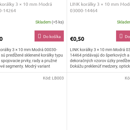
korálky 3 × 10 mm Modrá
LINK korálky 3 × 10 mm Mod
0-14264
03000-14464
Skladem
(>5 ks)
Sklad
Do košíka
Do
0
€0,50
korálky 3 × 10 mm Modrá 00030-
LINK korálky 3 × 10 mm Modrá 0
sú predĺžené sklenené korálky typu
14464 pridávajú do šperkových a
a spojovacie prvky, rady a pružné
dekoračných vzorov úzky predĺžen
vé segmenty. Modrý variant
Dokážu preklenúť medzery, optic
a chladnú sviežosť a...
predĺžiť rady a vytvoriť drobné...
Kód:
LB003
Kó