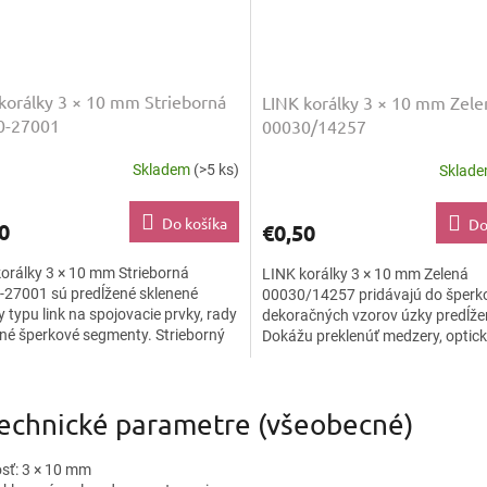
korálky 3 × 10 mm Strieborná
LINK korálky 3 × 10 mm Zele
0-27001
00030/14257
Skladem
(>5 ks)
Sklad
Do košíka
Do
0
€0,50
orálky 3 × 10 mm Strieborná
LINK korálky 3 × 10 mm Zelená
-27001 sú predĺžené sklenené
00030/14257 pridávajú do šperk
y typu link na spojovacie prvky, rady
dekoračných vzorov úzky predĺžen
né šperkové segmenty. Strieborný
Dokážu preklenúť medzery, optic
t prináša kovový...
predĺžiť rady a vytvoriť drobné...
O
v
Technické parametre (všeobecné)
l
á
d
osť: 3 × 10 mm