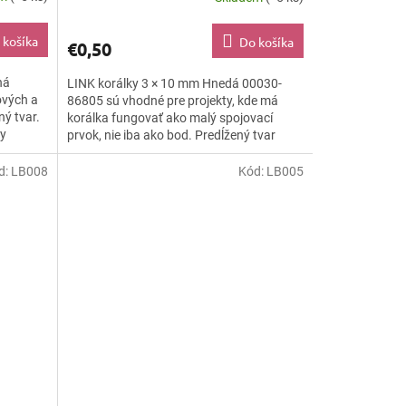
 košíka
Do košíka
€0,50
ná
LINK korálky 3 × 10 mm Hnedá 00030-
ových a
86805 sú vhodné pre projekty, kde má
ý tvar.
korálka fungovať ako malý spojovací
ky
prvok, nie iba ako bod. Predĺžený tvar
podporuje jasný smer, jemné...
d:
LB008
Kód:
LB005