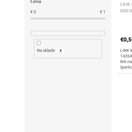
Cena
LINK 
0003
€
0
€
1
€0,5
LINK 
Na sklade
8
14264 
link n
šperko
prináš