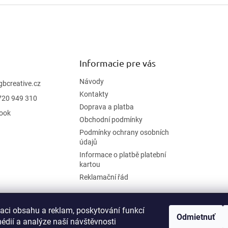
Informacie pre vás
Návody
gbcreative.cz
Kontakty
720 949 310
Doprava a platba
ook
Obchodní podmínky
Podmínky ochrany osobních
údajů
Informace o platbě platební
kartou
Reklamační řád
zaci obsahu a reklam, poskytování funkcí
Odmietnuť
édií a analýze naší návštěvnosti