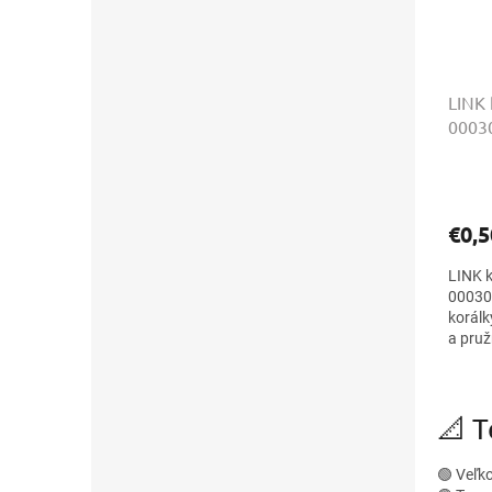
LINK 
0003
€0,5
LINK k
00030
korálk
a pruž
varian
📐 
🟢 Veľk