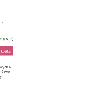
ná
em
(>5 ks)
 košíka
ových a
ý tvar.
ky