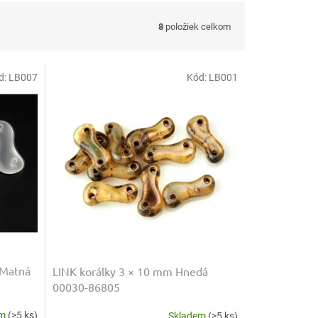
8
položiek celkom
d:
LB007
Kód:
LB001
 Matná
LINK korálky 3 × 10 mm Hnedá
00030-86805
em
(>5 ks)
Skladem
(>5 ks)