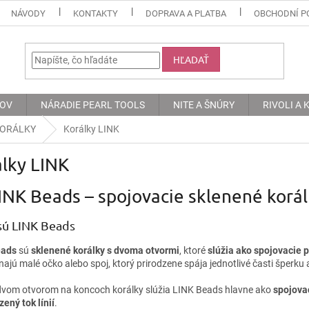
NÁVODY
KONTAKTY
DOPRAVA A PLATBA
OBCHODNÍ P
HĽADAŤ
KOV
NÁRADIE PEARL TOOLS
NITE A ŠNÚRY
RIVOLI A
KORÁLKY
Korálky LINK
lky LINK
INK Beads – spojovacie sklenené korá
sú LINK Beads
eads
sú
sklenené korálky s dvoma otvormi
, ktoré
slúžia ako spojovacie p
ajú malé očko alebo spoj, ktorý prirodzene spája jednotlivé časti šperku
vom otvorom na koncoch korálky slúžia LINK Beads hlavne ako
spojova
zený tok línií
.