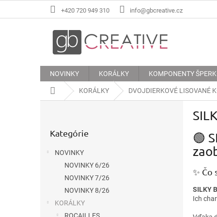
Prejsť
+420 720 949 310
info@gbcreative.cz
na
obsah
NOVINKY
KORÁLKY
KOMPONENTY ŠPER
Domov
KORÁLKY
DVOJDIERKOVÉ LISOVANÉ 
B
SIL
o
Preskočiť
č
Kategórie
kategórie
🟢 S
n
ý
zao
NOVINKY
p
NOVINKY 6/26
a
✨ Čo 
n
NOVINKY 7/26
e
SILKY B
NOVINKY 8/26
Ich cha
l
KORÁLKY
ROCAILLES
Vďaka d