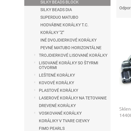
R
SILKY BEADS BLOCK
a
Odpo
SILKY BEADS DIA
d
SUPERDUO MATUBO
e
HODVÁBNE KORÁLKY T.C.
V
n
ý
i
KORÁLKY "Z"
p
e
INÉ DVOJDIERKOVÉ KORÁLKY
i
p
PEVNÉ MATUBO HORIZONTÁLNE
s
r
TROJDIERKOVÉ LISOVANÉ KORÁLKY
p
o
LISOVANÉ KORÁLKY SO ŠTYRMI
r
d
OTVORMI
o
u
LEŠTENÉ KORÁLKY
d
k
KOVOVÉ KORÁLKY
u
t
k
o
PLASTOVÉ KORÁLKY
t
v
LASEROVÉ KORÁLKY NA TETOVANIE
o
DREVENÉ KORÁLKY
Sklen
v
VOSKOVANÉ KORÁLKY
14400
KORÁLIKY V TVARE CIEVKY
FIMO PEARLS