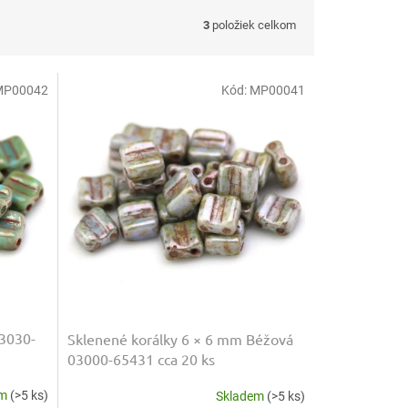
3
položiek celkom
MP00042
Kód:
MP00041
63030-
Sklenené korálky 6 × 6 mm Béžová
03000-65431 cca 20 ks
em
(>5 ks)
Skladem
(>5 ks)