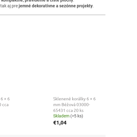
, tak aj pre
jemné dekoratívne a sezónne projekty
.
 6 × 6
Sklenené korálky 6 × 6
 cca
mm Béžová 03000-
65431 cca 20 ks
Skladem
(>5 ks)
€1,04