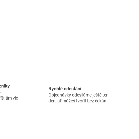
zníky
Rychlé odeslání
o
Objednávky odesíláme ještě ten
íš, tím víc
den, ať můžeš tvořit bez čekání.