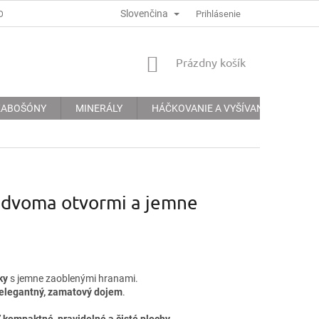
Slovenčina
ODMÍNKY
PODMÍNKY OCHRANY OSOBNÍCH ÚDAJŮ
Prihlásenie
INFORMACE 
NÁKUPNÝ
Prázdny košík
KOŠÍK
 KABOŠÓNY
MINERÁLY
HÁČKOVANIE A VYŠÍVANIE
KRE
s dvoma otvormi a jemne
ky
s jemne zaoblenými hranami.
 elegantný, zamatový dojem
.
ť
kompaktné, pravidelné a čisté plochy
.