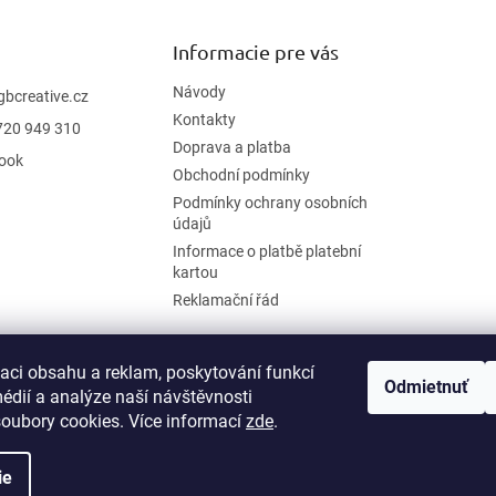
Informacie pre vás
Návody
gbcreative.cz
Kontakty
720 949 310
Doprava a platba
ook
Obchodní podmínky
Podmínky ochrany osobních
údajů
Informace o platbě platební
kartou
Reklamační řád
zaci obsahu a reklam, poskytování funkcí
Odmietnuť
édií a analýze naší návštěvnosti
oubory cookies. Více informací
zde
.
ie
praviť nastavenie cookies