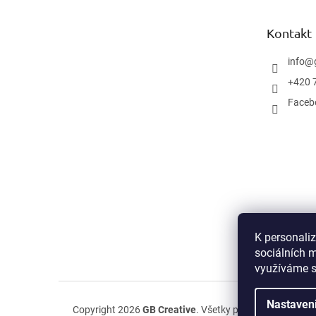
ä
t
Kontakt
i
e
info
@
+420 
Faceb
K personali
sociálních m
využíváme s
Nastaven
Copyright 2026
GB Creative
. Všetky práva vyhradené.
U