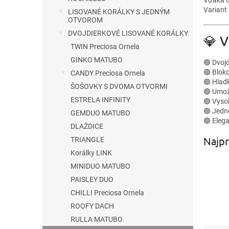
Variant
LISOVANÉ KORÁLKY S JEDNÝM
OTVOROM
DVOJDIERKOVÉ LISOVANÉ KORÁLKY
💎 V
TWIN Preciosa Ornela
GINKO MATUBO
🟢 Dvojd
🟢 Blok
CANDY Preciosa Ornela
🟢 Hlad
ŠOŠOVKY S DVOMA OTVORMI
🟢 Umož
ESTRELA INFINITY
🟢 Vyso
🟢 Jedn
GEMDUO MATUBO
🟢 Eleg
DLAŽDICE
Najpr
TRIANGLE
Korálky LINK
MINIDUO MATUBO
PAISLEY DUO
CHILLI Preciosa Ornela
ROOFY DACH
RULLA MATUBO