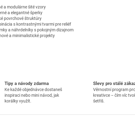
v
ý
hé a modulárne šité vzory
p
rné a elegantné šperky
i
ké povrchové štruktúry
s
nácia s kontrastnými tvarmi pre reliéf
u
mky a náhrdelníky s pokojným dizajnom
nové a minimalistické projekty
Tipy a návody zdarma
Slevy pro stálé záka
Ke každé objednávce dostaneš
Věrnostní program pr
inspiraci nebo mini návod, jak
kreativce – čím víc tvoř
korálky využít.
šetříš.