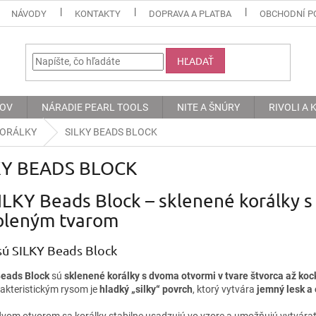
NÁVODY
KONTAKTY
DOPRAVA A PLATBA
OBCHODNÍ P
HĽADAŤ
KOV
NÁRADIE PEARL TOOLS
NITE A ŠNÚRY
RIVOLI A
KORÁLKY
SILKY BEADS BLOCK
KY BEADS BLOCK
ILKY Beads Block – sklenené korálky 
bleným tvarom
sú SILKY Beads Block
eads Block
sú
sklenené korálky s dvoma otvormi v tvare štvorca až koc
rakteristickým rysom je
hladký „silky“ povrch
, ktorý vytvára
jemný lesk a
vom otvorom sa korálky stabilne usadzujú vo vzore a umožňujú vytvára