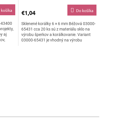
 košíka
Do košíka
€1,04
0-43400
Sklenené korálky 6 × 6 mm Béžová 03000-
rojekty,
65431 cca 20 ks sú z materiálu sklo na
y aj
výrobu šperkov a korálkovanie. Variant
ov,
03000-65431 je vhodný na výrobu
šperkov, korálkovanie, DIY...