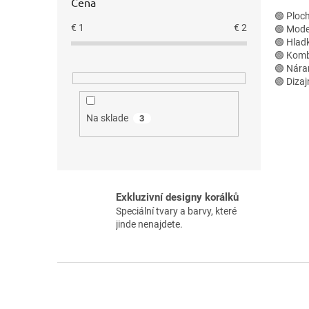
Cena
🟢 Ploc
€
1
€
2
🟢 Mode
🟢 Hlad
🟢 Kombi
🟢 Nára
🟢 Dizaj
Na sklade
3
Exkluzivní designy korálků
Speciální tvary a barvy, které
jinde nenajdete.
Z
á
p