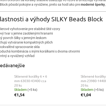
 Block pôsobí pokojne a vyvážene, preto sa hodí ako pre
moderné šperky
lastnosti a výhody SILKY Beads Block
ierové vyhotovenie pre stabilné šité vzory
ový tvar s jemne zaoblenými hranami
ký povrch Silky s jemným leskom
ňujú vytváranie kompaktných plôch
kokvalitné spracovanie skla
oduchá kombinácia s inými korálkami s dvoma otvormi
antný a vyvážený vzhľad
edávanejšie
Sklenené korálky 6 × 6
Sklenené korálky
mm 63030-43400 cca
mm 23980-14400
20 ks
20 ks
Skladem
(>5 ks)
Skladem
(>5 ks)
€1,54
€1,04