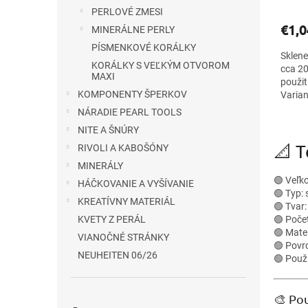
PERLOVÉ ZMESI
€1,0
MINERÁLNE PERLY
PÍSMENKOVÉ KORÁLKY
Sklen
KORÁLKY S VEĽKÝM OTVOROM
cca 20
MAXI
použit
KOMPONENTY ŠPERKOV
Varian
handma
NÁRADIE PEARL TOOLS
NITE A ŠNÚRY
📐 
RIVOLI A KABOŠÓNY
MINERÁLY
🟢 Veľk
HÁČKOVANIE A VYŠÍVANIE
🟢 Typ:
KREATÍVNY MATERIÁL
🟢 Tvar
🟢 Poče
KVETY Z PERÁL
🟢 Mater
VIANOČNÉ STRÁNKY
🟢 Povrc
NEUHEITEN 06/26
🟢 Použi
🎨 Pou