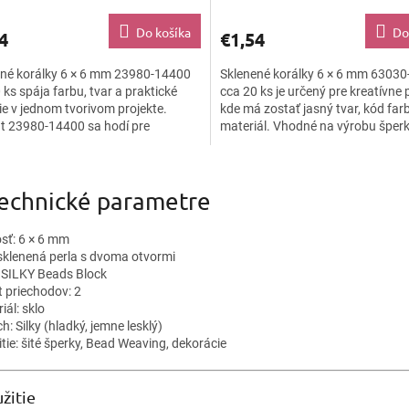
Do košíka
Do
4
€1,54
ené korálky 6 × 6 mm 23980-14400
Sklenené korálky 6 × 6 mm 6303
 ks spája farbu, tvar a praktické
cca 20 ks je určený pre kreatívne p
ie v jednom tvorivom projekte.
kde má zostať jasný tvar, kód farb
t 23980-14400 sa hodí pre
materiál. Vhodné na výrobu šperk
de, kreatívne tvorenie,...
korálkovanie, DIY...
O
v
Technické parametre
l
á
d
osť: 6 × 6 mm
a
 sklenená perla s dvoma otvormi
c
: SILKY Beads Block
i
t priechodov: 2
e
iál: sklo
p
h: Silky (hladký, jemne lesklý)
r
tie: šité šperky, Bead Weaving, dekorácie
v
k
y
žitie