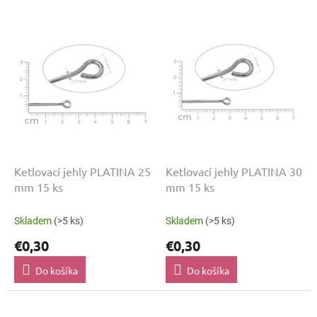
r
V
o
ý
d
p
u
i
k
s
t
p
o
r
v
o
d
u
k
Ketlovací jehly PLATINA 25
Ketlovací jehly PLATINA 30
t
mm 15 ks
mm 15 ks
o
v
Skladem
(>5 ks)
Skladem
(>5 ks)
€0,30
€0,30
Do košíka
Do košíka