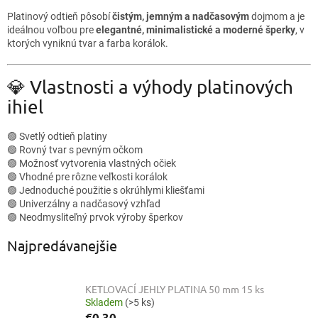
Platinový odtieň pôsobí
čistým, jemným a nadčasovým
dojmom a je
ideálnou voľbou pre
elegantné, minimalistické a moderné šperky
, v
ktorých vyniknú tvar a farba korálok.
💎 Vlastnosti a výhody platinových
ihiel
🟢 Svetlý odtieň platiny
🟢 Rovný tvar s pevným očkom
🟢 Možnosť vytvorenia vlastných očiek
🟢 Vhodné pre rôzne veľkosti korálok
🟢 Jednoduché použitie s okrúhlymi kliešťami
🟢 Univerzálny a nadčasový vzhľad
🟢 Neodmysliteľný prvok výroby šperkov
Najpredávanejšie
KETLOVACÍ JEHLY PLATINA 50 mm 15 ks
Skladem
(>5 ks)
€0,30