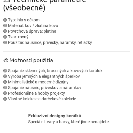
á
(všeobecné)
d
a
c
🟢 Typ: ihla s očkom
i
🟢 Materiál: kov / zliatina kovu
e
🟢 Povrchová úprava: platina
p
🟢 Tvar: rovný
r
🟢 Použitie: náušnice, prívesky, náramky, retiazky
v
k
y
🎨 Možnosti použitia
v
ý
🟢 Spájanie sklenených, brúsených a kovových korálok
p
🟢 Výroba jemných a elegantných šperkov
i
🟢 Minimalistické a moderné dizajny
s
🟢 Spájanie náušníc, príveskov a náramkov
u
🟢 Profesionálne a hobby projekty
🟢 Vlastné kolekcie a darčekové kolekcie
Exkluzivní designy korálků
Speciální tvary a barvy, které jinde nenajdete.