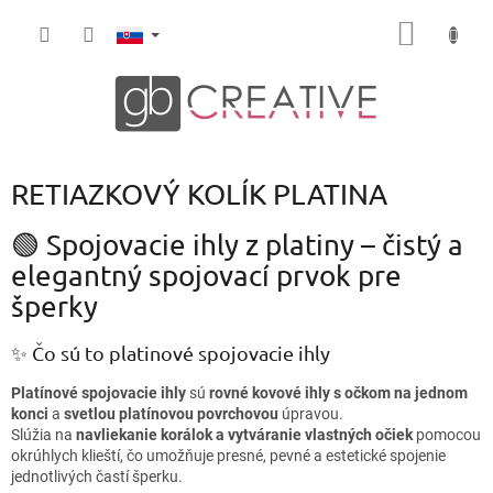
Prejsť
NÁKU
na
obsah
KOŠÍK
RETIAZKOVÝ KOLÍK PLATINA
🟢 Spojovacie ihly z platiny – čistý a
elegantný spojovací prvok pre
šperky
✨ Čo sú to platinové spojovacie ihly
Platínové spojovacie ihly
sú
rovné kovové ihly s očkom na jednom
konci
a
svetlou platínovou povrchovou
úpravou.
Slúžia na
navliekanie korálok a vytváranie vlastných očiek
pomocou
okrúhlych klieští, čo umožňuje presné, pevné a estetické spojenie
jednotlivých častí šperku.