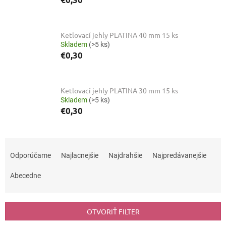
Ketlovací jehly PLATINA 40 mm 15 ks
Skladem
(>5 ks)
€0,30
Ketlovací jehly PLATINA 30 mm 15 ks
Skladem
(>5 ks)
€0,30
R
a
Odporúčame
Najlacnejšie
Najdrahšie
Najpredávanejšie
d
e
Abecedne
n
i
e
OTVORIŤ FILTER
p