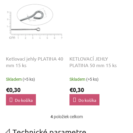
Ketlovací jehly PLATINA 40
KETLOVACÍ JEHLY
mm 15 ks
PLATINA 50 mm 15 ks
Skladem
(>5 ks)
Skladem
(>5 ks)
€0,30
€0,30
Do košíka
Do košíka
4
položiek celkom
O
v
l
📐 Technické parametre