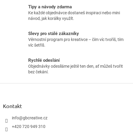
Tipy a návody zdarma
Ke každé objednávce dostaneš inspiraci nebo mini
návod, jak korálky využít.
Slevy pro stálé zákazníky
Věrnostní program pro kreativce – čím víc tvoříš, tím
víc šetříš.
Rychlé odeslání
Objednávky odesíláme ještě ten den, ať můžeš tvořit
bez čekání.
Z
á
p
ä
Kontakt
t
i
info
@
gbcreative.cz
e
+420 720 949 310