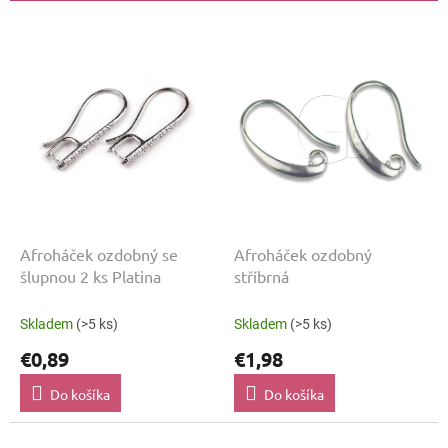
p
r
V
o
ý
d
p
u
i
k
s
t
p
o
r
v
o
d
u
k
Afroháček ozdobný se
Afroháček ozdobný
t
šlupnou 2 ks Platina
stříbrná
o
v
Skladem
(>5 ks)
Skladem
(>5 ks)
€0,89
€1,98
Do košíka
Do košíka