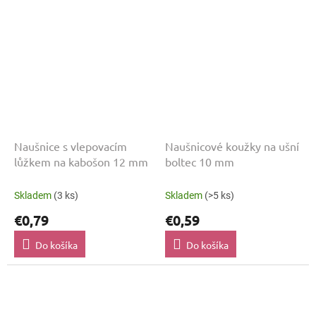
Naušnice s vlepovacím
Naušnicové koužky na ušní
lůžkem na kabošon 12 mm
boltec 10 mm
Skladem
(3 ks)
Skladem
(>5 ks)
€0,79
€0,59
Do košíka
Do košíka