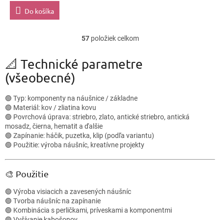
Do košíka
57
položiek celkom
O
v
l
📐 Technické parametre
á
(všeobecné)
d
a
c
🟢 Typ: komponenty na náušnice / základne
i
🟢 Materiál: kov / zliatina kovu
e
🟢 Povrchová úprava: striebro, zlato, antické striebro, antická
p
mosadz, čierna, hematit a ďalšie
r
🟢 Zapínanie: háčik, puzetka, klip (podľa variantu)
v
🟢 Použitie: výroba náušníc, kreatívne projekty
k
y
v
🎨 Použitie
ý
p
🟢 Výroba visiacich a zavesených náušníc
i
🟢 Tvorba náušníc na zapínanie
s
🟢 Kombinácia s perličkami, príveskami a komponentmi
u
🟢 Vyšívanie kabošonov