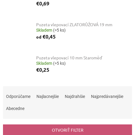
€0,69
Puzeta vlepovací ZLATORŮŽOVÁ 19 mm
Skladem
(>5 ks)
€0,45
od
Puzeta vlepovací 10 mm Staroměď
Skladem
(>5 ks)
€0,25
R
a
Odporúčame
Najlacnejšie
Najdrahšie
Najpredávanejšie
d
e
Abecedne
n
i
e
OTVORIŤ FILTER