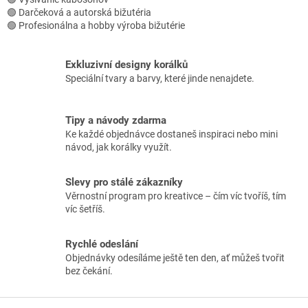
🟢 Darčeková a autorská bižutéria
🟢 Profesionálna a hobby výroba bižutérie
Exkluzivní designy korálků
Speciální tvary a barvy, které jinde nenajdete.
Tipy a návody zdarma
Ke každé objednávce dostaneš inspiraci nebo mini
návod, jak korálky využít.
Slevy pro stálé zákazníky
Věrnostní program pro kreativce – čím víc tvoříš, tím
víc šetříš.
Rychlé odeslání
Objednávky odesíláme ještě ten den, ať můžeš tvořit
bez čekání.
Z