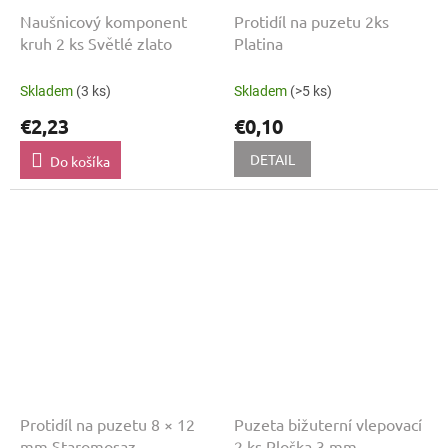
Naušnicový komponent
Protidíl na puzetu 2ks
kruh 2 ks Světlé zlato
Platina
Skladem
(3 ks)
Skladem
(>5 ks)
€2,23
€0,10
DETAIL
Do košíka
Protidíl na puzetu 8 × 12
Puzeta bižuterní vlepovací
mm Staromosaz
2 ks Ploška 3 mm