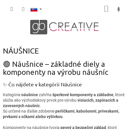
Prejsť
NÁKU
na
obsah
KOŠÍK
NÁUŠNICE
🟢 Náušnice – základné diely a
komponenty na výrobu náušníc
✨ Čo nájdete v kategórii Náušnice
Kategória
náušnice
zahŕňa
šperkové komponenty a základne
, ktoré
slúžia ako východiskový prvok pre výrobu
visiacich, zapínacích a
zavesených náušníc
.
Sú určené na ďalšie zdobenie
perličkami, kabošonmi, príveskami,
prvkami s očkami alebo výšivkou
.
Komponenty na náušnice tvoria
pevný a bezpečný základ
, ktorý