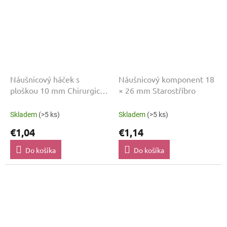
Náušnicový háček s
Náušnicový komponent 18
ploškou 10 mm Chirurgická
× 26 mm Starostříbro
ocel
Skladem
(>5 ks)
Skladem
(>5 ks)
€1,04
€1,14
Do košíka
Do košíka