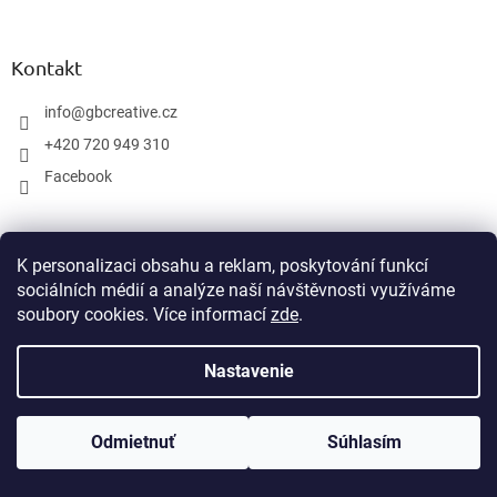
á
p
ä
Kontakt
t
i
info
@
gbcreative.cz
e
+420 720 949 310
Facebook
Informacie pre vás
K personalizaci obsahu a reklam, poskytování funkcí
sociálních médií a analýze naší návštěvnosti využíváme
Návody
soubory cookies. Více informací
zde
.
Kontakty
Doprava a platba
Nastavenie
Obchodní podmínky
Podmínky ochrany osobních údajů
Informace o platbě platební kartou
Odmietnuť
Súhlasím
Reklamační řád