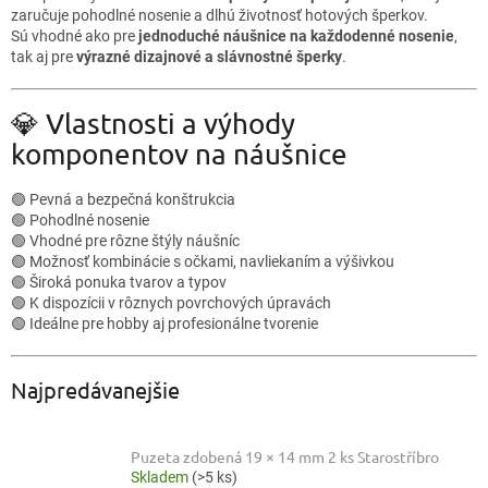
zaručuje pohodlné nosenie a dlhú životnosť hotových šperkov.
Sú vhodné ako pre
jednoduché náušnice na každodenné nosenie
,
tak aj pre
výrazné dizajnové a slávnostné šperky
.
💎 Vlastnosti a výhody
komponentov na náušnice
🟢 Pevná a bezpečná konštrukcia
🟢 Pohodlné nosenie
🟢 Vhodné pre rôzne štýly náušníc
🟢 Možnosť kombinácie s očkami, navliekaním a výšivkou
🟢 Široká ponuka tvarov a typov
🟢 K dispozícii v rôznych povrchových úpravách
🟢 Ideálne pre hobby aj profesionálne tvorenie
Najpredávanejšie
Puzeta zdobená 19 × 14 mm 2 ks Starostříbro
Skladem
(>5 ks)