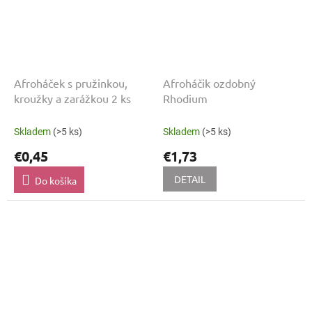
Afroháček s pružinkou,
Afroháčik ozdobný
kroužky a zarážkou 2 ks
Rhodium
Skladem
(>5 ks)
Skladem
(>5 ks)
€0,45
€1,73
DETAIL
Do košíka