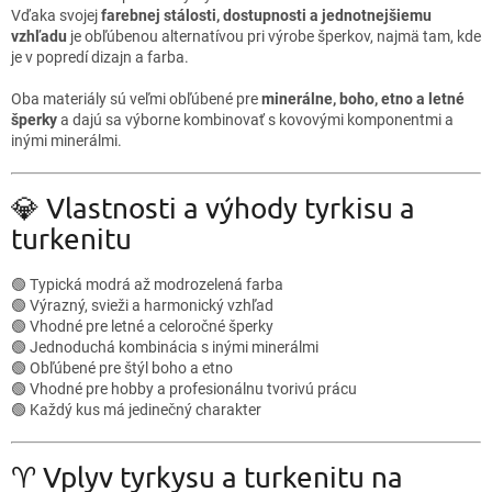
Vďaka svojej
farebnej stálosti, dostupnosti a jednotnejšiemu
vzhľadu
je obľúbenou alternatívou pri výrobe šperkov, najmä tam, kde
je v popredí dizajn a farba.
Oba materiály sú veľmi obľúbené pre
minerálne, boho, etno a letné
šperky
a dajú sa výborne kombinovať s kovovými komponentmi a
inými minerálmi.
💎 Vlastnosti a výhody tyrkisu a
turkenitu
🟢 Typická modrá až modrozelená farba
🟢 Výrazný, svieži a harmonický vzhľad
🟢 Vhodné pre letné a celoročné šperky
🟢 Jednoduchá kombinácia s inými minerálmi
🟢 Obľúbené pre štýl boho a etno
🟢 Vhodné pre hobby a profesionálnu tvorivú prácu
🟢 Každý kus má jedinečný charakter
♈ Vplyv tyrkysu a turkenitu na