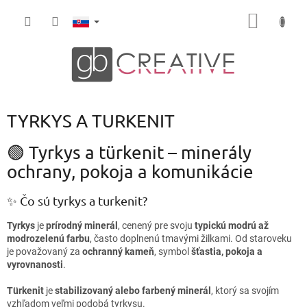
Prejsť
NÁKU
na
obsah
KOŠÍK
TYRKYS A TURKENIT
🟢 Tyrkys a türkenit – minerály
ochrany, pokoja a komunikácie
✨ Čo sú tyrkys a turkenit?
Tyrkys
je
prírodný minerál
, cenený pre svoju
typickú modrú až
modrozelenú farbu
, často doplnenú tmavými žilkami. Od staroveku
je považovaný za
ochranný kameň
, symbol
šťastia, pokoja a
vyrovnanosti
.
Türkenit
je
stabilizovaný alebo farbený minerál
, ktorý sa svojím
vzhľadom veľmi podobá tyrkysu.