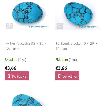
p
u
i
k
s
t
p
o
r
v
o
d
u
k
Tyrkenit placka 38 × 29 ×
Tyrkenit placka 40 × 29 ×
t
12,1 mm
12 mm
o
v
Skladem
(1 ks)
Skladem
(1 ks)
€3,66
€3,66
Do košíka
Do košíka