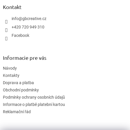
p
ä
Kontakt
t
i
info
@
gbcreative.cz
e
+420 720 949 310
Facebook
Informacie pre vás
Návody
Kontakty
Doprava a platba
Obchodní podmínky
Podmínky ochrany osobních údajů
Informace o platbě platební kartou
Reklamační řád