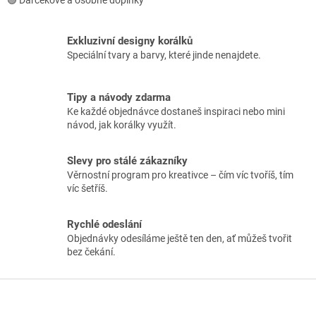
🟢 Darčekové a osobné doplnky
s
u
Exkluzivní designy korálků
Speciální tvary a barvy, které jinde nenajdete.
Tipy a návody zdarma
Ke každé objednávce dostaneš inspiraci nebo mini
návod, jak korálky využít.
Slevy pro stálé zákazníky
Věrnostní program pro kreativce – čím víc tvoříš, tím
víc šetříš.
Rychlé odeslání
Objednávky odesíláme ještě ten den, ať můžeš tvořit
bez čekání.
Z
á