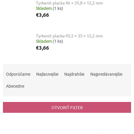
Tyrkenit placka 46 × 35,8 × 12,2 mm
Skladem
(1 ks)
€3,66
Tyrkenit placka 45,5 × 35 × 12,2 mm
Skladem
(1 ks)
€3,66
R
a
Odporúčame
Najlacnejšie
Najdrahšie
Najpredávanejšie
d
e
Abecedne
n
i
e
OTVORIŤ FILTER
p
r
V
o
ý
d