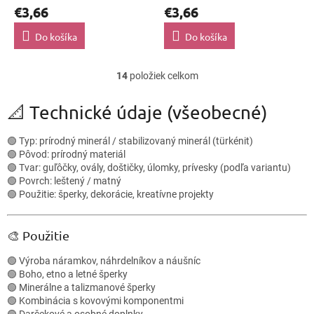
€3,66
€3,66
Do košíka
Do košíka
14
položiek celkom
O
v
l
📐 Technické údaje (všeobecné)
á
d
🟢 Typ: prírodný minerál / stabilizovaný minerál (türkénit)
a
🟢 Pôvod: prírodný materiál
c
🟢 Tvar: guľôčky, ovály, doštičky, úlomky, prívesky (podľa variantu)
i
🟢 Povrch: leštený / matný
e
🟢 Použitie: šperky, dekorácie, kreatívne projekty
p
r
v
🎨 Použitie
k
y
🟢 Výroba náramkov, náhrdelníkov a náušníc
v
🟢 Boho, etno a letné šperky
ý
🟢 Minerálne a talizmanové šperky
p
🟢 Kombinácia s kovovými komponentmi
i