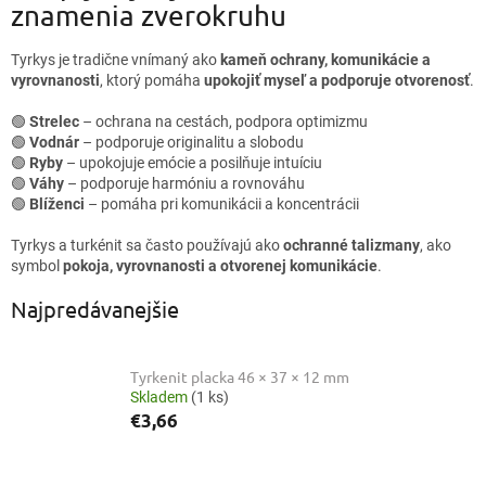
znamenia zverokruhu
Tyrkys je tradične vnímaný ako
kameň ochrany, komunikácie a
vyrovnanosti
, ktorý pomáha
upokojiť myseľ a podporuje otvorenosť
.
🟢
Strelec
– ochrana na cestách, podpora optimizmu
🟢
Vodnár
– podporuje originalitu a slobodu
🟢
Ryby
– upokojuje emócie a posilňuje intuíciu
🟢
Váhy
– podporuje harmóniu a rovnováhu
🟢
Blíženci
– pomáha pri komunikácii a koncentrácii
Tyrkys a turkénit sa často používajú ako
ochranné talizmany
, ako
symbol
pokoja, vyrovnanosti a otvorenej komunikácie
.
Najpredávanejšie
Tyrkenit placka 46 × 37 × 12 mm
Skladem
(1 ks)
€3,66