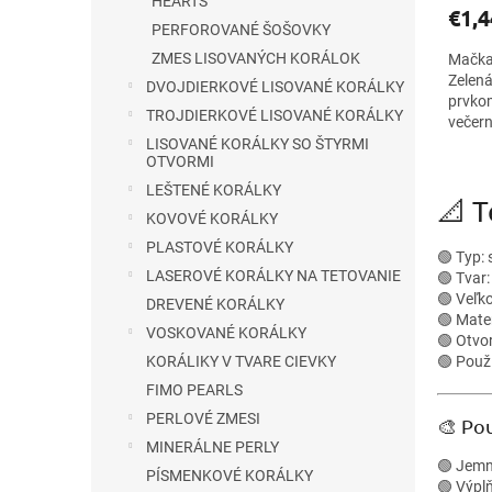
HEARTS
€1,4
PERFOROVANÉ ŠOŠOVKY
ZMES LISOVANÝCH KORÁLOK
Mačka
Zelená
DVOJDIERKOVÉ LISOVANÉ KORÁLKY
prvkom
TROJDIERKOVÉ LISOVANÉ KORÁLKY
večern
Veľko
LISOVANÉ KORÁLKY SO ŠTYRMI
OTVORMI
LEŠTENÉ KORÁLKY
📐 
KOVOVÉ KORÁLKY
PLASTOVÉ KORÁLKY
🟢 Typ:
LASEROVÉ KORÁLKY NA TETOVANIE
🟢 Tvar:
🟢 Veľk
DREVENÉ KORÁLKY
🟢 Mater
VOSKOVANÉ KORÁLKY
🟢 Otvor
🟢 Použi
KORÁLIKY V TVARE CIEVKY
FIMO PEARLS
PERLOVÉ ZMESI
🎨 Pou
MINERÁLNE PERLY
🟢 Jemn
PÍSMENKOVÉ KORÁLKY
🟢 Výpl