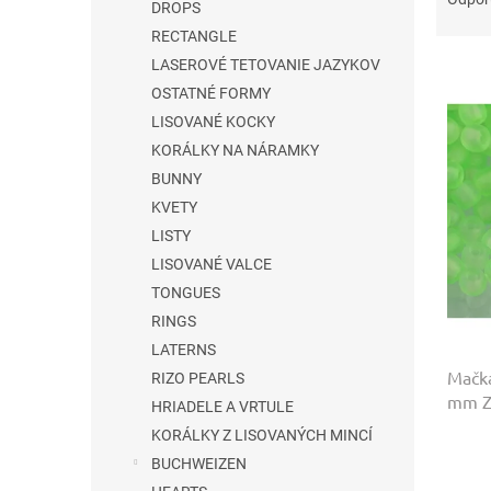
DROPS
d
RECTANGLE
e
V
n
LASEROVÉ TETOVANIE JAZYKOV
ý
i
OSTATNÉ FORMY
p
e
LISOVANÉ KOCKY
i
p
KORÁLKY NA NÁRAMKY
s
r
BUNNY
p
o
KVETY
r
d
o
u
LISTY
d
k
LISOVANÉ VALCE
u
t
TONGUES
k
o
RINGS
t
v
LATERNS
o
Mačka
v
RIZO PEARLS
mm Z
HRIADELE A VRTULE
KORÁLKY Z LISOVANÝCH MINCÍ
BUCHWEIZEN