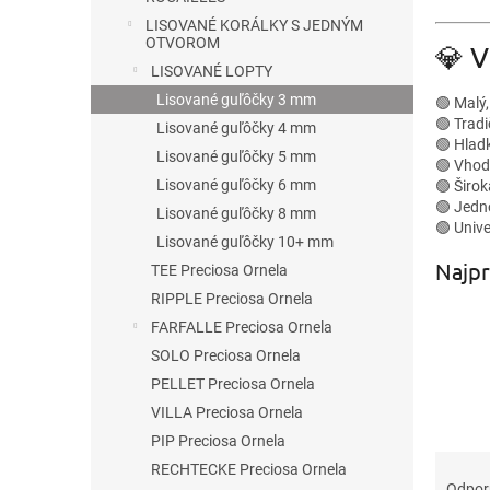
LISOVANÉ KORÁLKY S JEDNÝM
OTVOROM
💎 V
LISOVANÉ LOPTY
Lisované guľôčky 3 mm
🟢 Malý,
🟢 Tradi
Lisované guľôčky 4 mm
🟢 Hlad
Lisované guľôčky 5 mm
🟢 Vhod
Lisované guľôčky 6 mm
🟢 Širo
🟢 Jedn
Lisované guľôčky 8 mm
🟢 Unive
Lisované guľôčky 10+ mm
Najpr
TEE Preciosa Ornela
RIPPLE Preciosa Ornela
FARFALLE Preciosa Ornela
SOLO Preciosa Ornela
PELLET Preciosa Ornela
VILLA Preciosa Ornela
PIP Preciosa Ornela
R
RECHTECKE Preciosa Ornela
a
Odpo