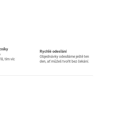
zníky
Rychlé odeslání
o
Objednávky odesíláme ještě ten
íš, tím víc
den, ať můžeš tvořit bez čekání.