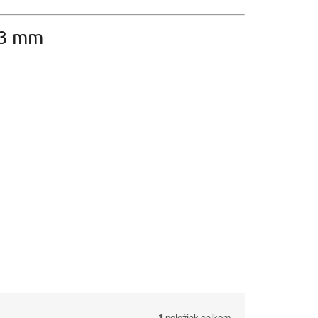
k 3 mm
1
položiek celkom