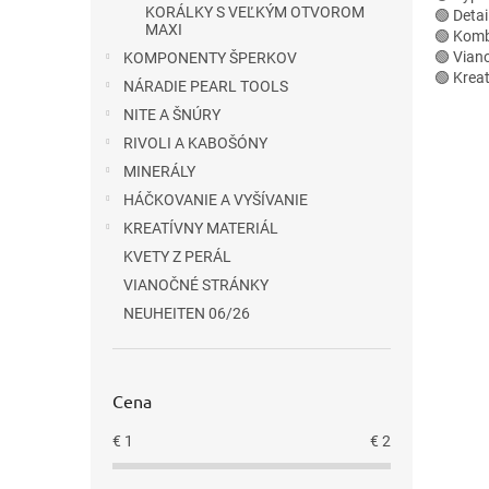
KORÁLKY S VEĽKÝM OTVOROM
🟢 Detai
MAXI
🟢 Komb
🟢 Vian
KOMPONENTY ŠPERKOV
🟢 Krea
NÁRADIE PEARL TOOLS
NITE A ŠNÚRY
RIVOLI A KABOŠÓNY
MINERÁLY
HÁČKOVANIE A VYŠÍVANIE
KREATÍVNY MATERIÁL
KVETY Z PERÁL
VIANOČNÉ STRÁNKY
NEUHEITEN 06/26
Cena
€
1
€
2