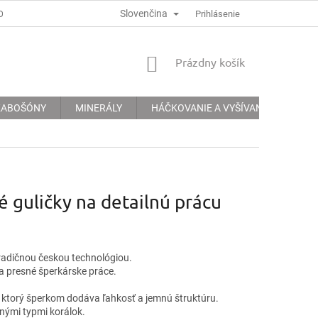
Slovenčina
ODMÍNKY
PODMÍNKY OCHRANY OSOBNÍCH ÚDAJŮ
Prihlásenie
INFORMACE 
NÁKUPNÝ
Prázdny košík
KOŠÍK
 KABOŠÓNY
MINERÁLY
HÁČKOVANIE A VYŠÍVANIE
KRE
 guličky na detailnú prácu
tradičnou českou technológiou.
 a presné šperkárske práce.
, ktorý šperkom dodáva ľahkosť a jemnú štruktúru.
 inými typmi korálok.