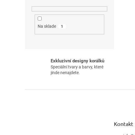
Na sklade
1
Exkluzivní designy korálků
Speciální tvary a barvy, které
jinde nenajdete.
Z
á
p
ä
t
Kontakt
i
e