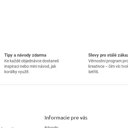
Tipy a návody zdarma
Slevy pro stálé záka
Ke každé objednávce dostaneš
Věrnostní program pr
inspiraci nebo mini návod, jak
kreativce – čím víc tvoř
korálky využít.
šetříš.
Informacie pre vás
Návody