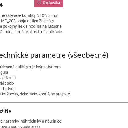
Do košíka
4
né sklenené koráliky NEON 3 mm
 MP_208 spája odtieň Zelená s
 pokojný lesk a hodí sa na luxusná
á móda, brošne aj textilné aplikácie.
sť 3 mm pomáha...
O
v
Technické parametre (všeobecné)
l
á
d
 sklenená gulička s jedným otvorom
a
 guľa
c
osť: 3 mm
i
iál: sklo
e
: 1 otvor
p
tie: šperky, dekorácie, kreatívne projekty
r
v
k
žitie
y
v
é náramky, náhrdelníky a náušnice
ý
ňové a spojovacie prvky