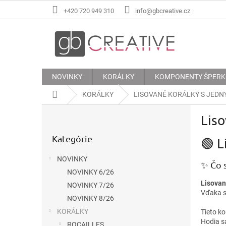
Prejsť
+420 720 949 310
info@gbcreative.cz
na
obsah
NOVINKY
KORÁLKY
KOMPONENTY ŠPER
Domov
KORÁLKY
LISOVANÉ KORÁLKY S JED
B
Lis
o
Preskočiť
č
Kategórie
kategórie
🟢 L
n
ý
NOVINKY
p
✨ Čo 
NOVINKY 6/26
a
Lisovan
n
NOVINKY 7/26
Vďaka s
e
NOVINKY 8/26
l
KORÁLKY
Tieto k
Hodia s
ROCAILLES