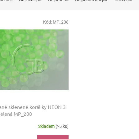
Kód:
MP_208
né sklenené koráliky NEON 3
elená MP_208
Skladem
(>5 ks)