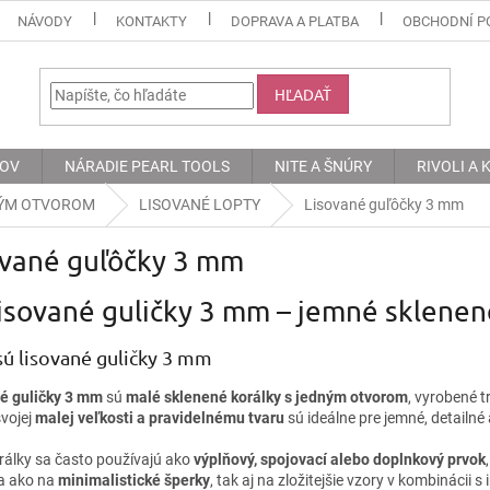
NÁVODY
KONTAKTY
DOPRAVA A PLATBA
OBCHODNÍ P
HĽADAŤ
KOV
NÁRADIE PEARL TOOLS
NITE A ŠNÚRY
RIVOLI A
NÝM OTVOROM
LISOVANÉ LOPTY
Lisované guľôčky 3 mm
ované guľôčky 3 mm
isované guličky 3 mm – jemné sklenené
sú lisované guličky 3 mm
é guličky 3 mm
sú
malé sklenené korálky s jedným otvorom
, vyrobené 
vojej
malej veľkosti a pravidelnému tvaru
sú ideálne pre jemné, detailné
orálky sa často používajú ako
výplňový, spojovací alebo doplnkový prvok
a ako na
minimalistické šperky
, tak aj na zložitejšie vzory v kombinácii s