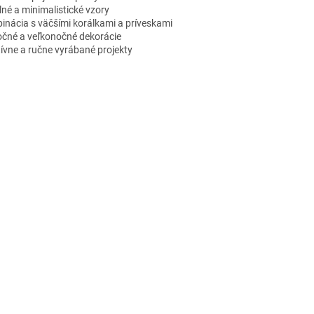
p
lné a minimalistické vzory
i
inácia s väčšími korálkami a príveskami
s
očné a veľkonočné dekorácie
u
tívne a ručne vyrábané projekty