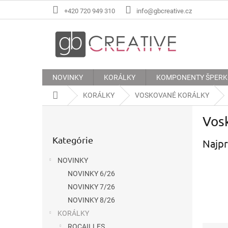
Prejsť
+420 720 949 310
info@gbcreative.cz
na
obsah
NOVINKY
KORÁLKY
KOMPONENTY ŠPER
Domov
KORÁLKY
VOSKOVANÉ KORÁLKY
B
Vos
o
Preskočiť
č
Kategórie
kategórie
Najpr
n
ý
NOVINKY
p
NOVINKY 6/26
a
n
NOVINKY 7/26
e
NOVINKY 8/26
l
KORÁLKY
R
ROCAILLES