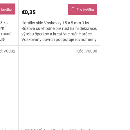
 košíka
Do košíka
€0,35
 3 ks
Korálky sklo Voskovky 15 × 5 mm 3 ks
rní
Růžová sú vhodné pre rustikální dekorace,
e ručné
výrobu šperkov a kreatívne ručné práce.
uje
Voskovaný povrch podporuje rovnomerný
farebný efekt a...
d:
V0002
Kód:
V0008