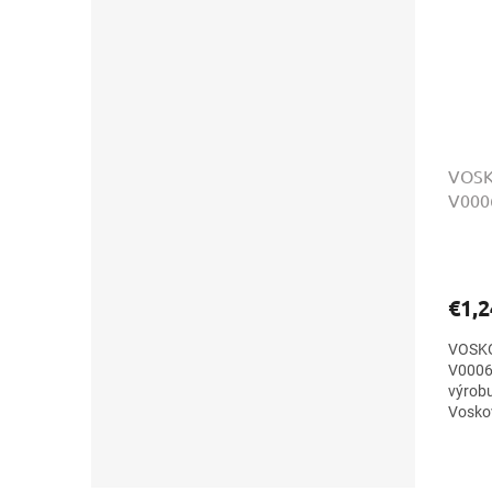
VOSKO
V000
€1,2
VOSKOV
V0006 
výrobu
Vosko
farebn