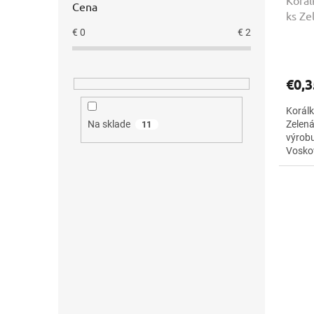
Korál
Cena
ks Ze
€
0
€
2
€0,3
Korálk
Na sklade
Zelená
11
výrobu
Vosko
farebn