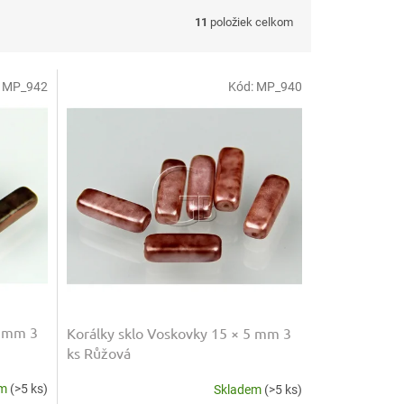
11
položiek celkom
:
MP_942
Kód:
MP_940
5 mm 3
Korálky sklo Voskovky 15 × 5 mm 3
ks Růžová
em
(>5 ks)
Skladem
(>5 ks)