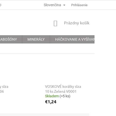
Slovenčina
ODMÍNKY
PODMÍNKY OCHRANY OSOBNÍCH ÚDAJŮ
Prihlásenie
INFORMACE 
NÁKUPNÝ
Prázdny košík
KOŠÍK
 KABOŠÓNY
MINERÁLY
HÁČKOVANIE A VYŠÍVANIE
KRE
 slza
VOSKOVÉ korálky slza
006
10 ks Zelená V0001
Skladem
(>5 ks)
€1,24