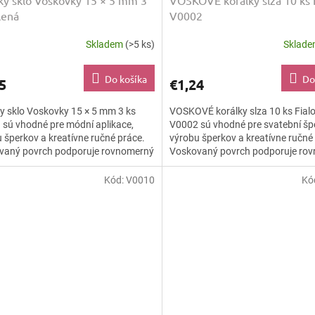
ky sklo Voskovky 15 × 5 mm 3
VOSKOVÉ korálky slza 10 ks 
lená
V0002
Skladem
(>5 ks)
Sklad
Do košíka
Do
5
€1,24
y sklo Voskovky 15 × 5 mm 3 ks
VOSKOVÉ korálky slza 10 ks Fial
 sú vhodné pre módní aplikace,
V0002 sú vhodné pre svatební šp
 šperkov a kreatívne ručné práce.
výrobu šperkov a kreatívne ručné
vaný povrch podporuje rovnomerný
Voskovaný povrch podporuje ro
ý efekt a dodáva...
farebný efekt a dodáva...
Kód:
V0010
Kó