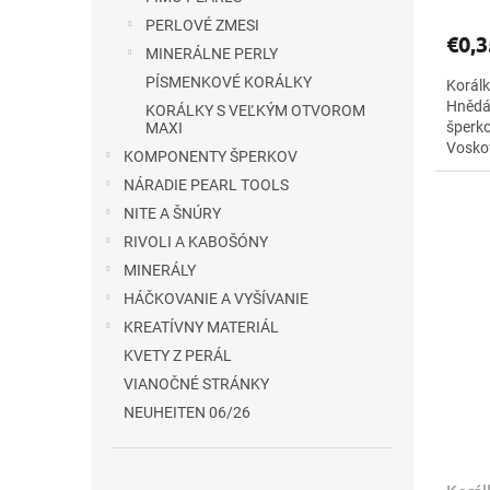
PERLOVÉ ZMESI
€0,3
MINERÁLNE PERLY
PÍSMENKOVÉ KORÁLKY
Korálk
Hnědá 
KORÁLKY S VEĽKÝM OTVOROM
šperko
MAXI
Vosko
KOMPONENTY ŠPERKOV
farebn
NÁRADIE PEARL TOOLS
NITE A ŠNÚRY
RIVOLI A KABOŠÓNY
MINERÁLY
HÁČKOVANIE A VYŠÍVANIE
KREATÍVNY MATERIÁL
KVETY Z PERÁL
VIANOČNÉ STRÁNKY
NEUHEITEN 06/26