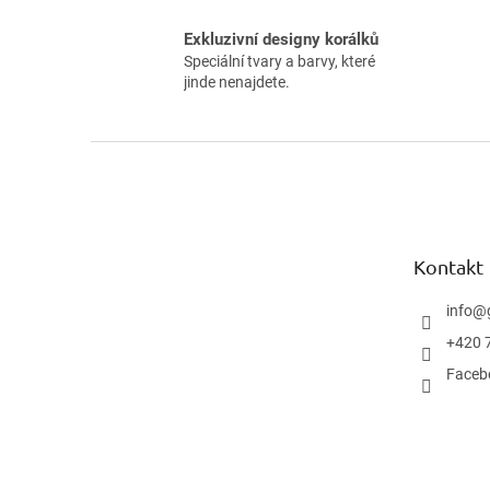
Exkluzivní designy korálků
Speciální tvary a barvy, které
jinde nenajdete.
Z
á
p
ä
t
Kontakt
i
e
info
@
+420 
Faceb