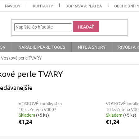
NÁVODY
KONTAKTY
DOPRAVA A PLATBA
OBCHODNÍ P
HĽADAŤ
KOV
NÁRADIE PEARL TOOLS
NITE A ŠNÚRY
RIVOLI A
Voskové perle TVARY
kové perle TVARY
edávanejšie
VOSKOVÉ korálky slza
VOSKOVÉ korálky
10 ks Zelená V0007
10 ks Zelená V0
Skladem
(>5 ks)
Skladem
(>5 ks)
€1,24
€1,24