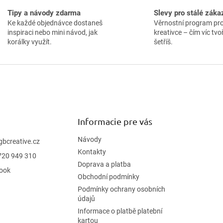
l
Tipy a návody zdarma
Slevy pro stálé záka
á
Ke každé objednávce dostaneš
Věrnostní program pr
d
inspiraci nebo mini návod, jak
kreativce – čím víc tvoř
a
korálky využít.
šetříš.
c
i
e
p
r
v
k
y
v
Informacie pre vás
ý
p
Návody
gbcreative.cz
i
Kontakty
720 949 310
s
Doprava a platba
u
ook
Obchodní podmínky
Podmínky ochrany osobních
údajů
Informace o platbě platební
kartou