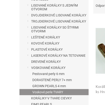
a
LISOVANÉ KORÁLKY S JEDNÝM
Odpo
OTVOROM
d
e
DVOJDIERKOVÉ LISOVANÉ KORÁLKY
V
n
TROJDIERKOVÉ LISOVANÉ KORÁLKY
ý
i
LISOVANÉ KORÁLKY SO ŠTYRMI
p
e
OTVORMI
i
p
LEŠTENÉ KORÁLKY
s
r
KOVOVÉ KORÁLKY
p
o
PLASTOVÉ KORÁLKY
r
d
o
LASEROVÉ KORÁLKY NA TETOVANIE
u
d
k
DREVENÉ KORÁLKY
u
t
VOSKOVANÉ KORÁLKY
k
o
Pestované perly 6 mm
t
v
DORASTENÉ PERLY 7+ mm
o
Korál
GROWN PEARLS 4 mm
v
ks H
Voskové perle TVARY
KORÁLIKY V TVARE CIEVKY
FIMO PEARLS