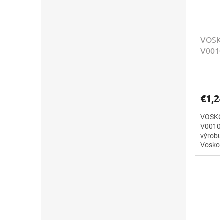
VOSKO
V001
€1,2
VOSKO
V0010 
výrobu
Vosko
farebn