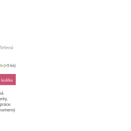
Zelená
em
(>5 ks)
 košíka
ná
erky,
 práce.
vnomerný