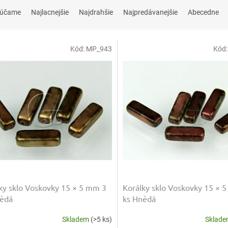
rúčame
Najlacnejšie
Najdrahšie
Najpredávanejšie
Abecedne
Kód:
MP_943
Kód
ky sklo Voskovky 15 × 5 mm 3
Korálky sklo Voskovky 15 × 
nědá
ks Hnědá
Skladem
(>5 ks)
Sklad