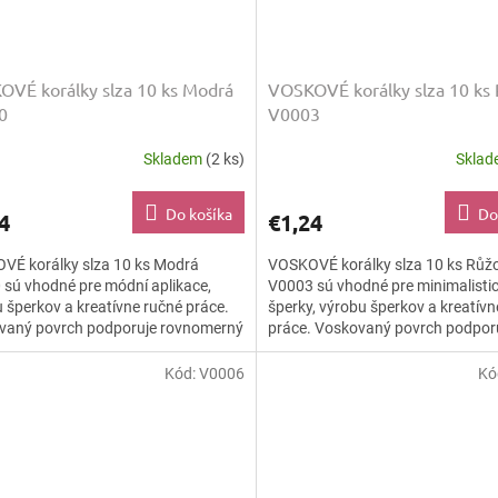
VÉ korálky slza 10 ks Modrá
VOSKOVÉ korálky slza 10 ks
0
V0003
Skladem
(2 ks)
Skla
Do košíka
Do
4
€1,24
VÉ korálky slza 10 ks Modrá
VOSKOVÉ korálky slza 10 ks Růž
sú vhodné pre módní aplikace,
V0003 sú vhodné pre minimalisti
 šperkov a kreatívne ručné práce.
šperky, výrobu šperkov a kreatívn
vaný povrch podporuje rovnomerný
práce. Voskovaný povrch podpor
ý efekt a dodáva...
rovnomerný farebný efekt a dodá
Kód:
V0006
Kó