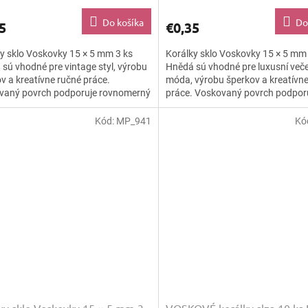
Do košíka
Do
5
€0,35
y sklo Voskovky 15 × 5 mm 3 ks
Korálky sklo Voskovky 15 × 5 mm
sú vhodné pre vintage styl, výrobu
Hnědá sú vhodné pre luxusní veče
v a kreatívne ručné práce.
móda, výrobu šperkov a kreatívn
vaný povrch podporuje rovnomerný
práce. Voskovaný povrch podpor
ý efekt a dodáva...
rovnomerný farebný efekt a...
Kód:
MP_941
Kó