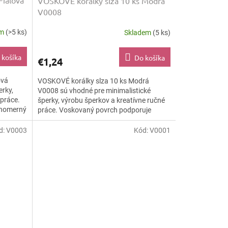
Fialová
VOSKOVÉ korálky slza 10 ks Modrá
V0008
em
(>5 ks)
Skladem
(5 ks)
 košíka
Do košíka
€1,24
ová
VOSKOVÉ korálky slza 10 ks Modrá
erky,
V0008 sú vhodné pre minimalistické
 práce.
šperky, výrobu šperkov a kreatívne ručné
vnomerný
práce. Voskovaný povrch podporuje
rovnomerný farebný efekt a dodáva...
d:
V0003
Kód:
V0001