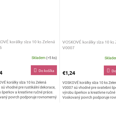
VÉ korálky slza 10 ks Zelená
VOSKOVÉ korálky slza 10 ks 
6
V0007
Skladem
(>5 ks)
Sklad
Do košíka
Do
4
€1,24
É korálky slza 10 ks Zelená
VOSKOVÉ korálky slza 10 ks Zele
sú vhodné pre rustikální dekorace,
V0007 sú vhodné pre svatební šp
 šperkov a kreatívne ručné práce.
výrobu šperkov a kreatívne ručné
vaný povrch podporuje rovnomerný
Voskovaný povrch podporuje ro
ý efekt a dodáva...
farebný efekt a dodáva...
O
v