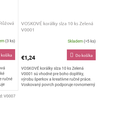
 Růžová
VOSKOVÉ korálky slza 10 ks Zelená
V0001
dem
(3 ks)
Skladem
(>5 ks)
 košíka
Do košíka
€1,24
ová
VOSKOVÉ korálky slza 10 ks Zelená
cké
V0001 sú vhodné pre boho doplňky,
e ručné
výrobu šperkov a kreatívne ručné práce.
uje
Voskovaný povrch podporuje rovnomerný
va...
farebný efekt a dodáva...
d:
V0007