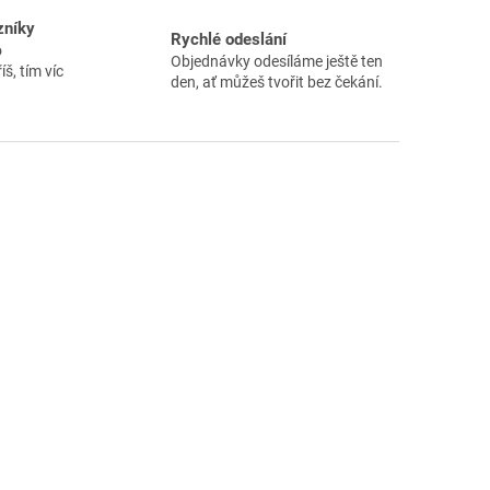
zníky
Rychlé odeslání
o
Objednávky odesíláme ještě ten
íš, tím víc
den, ať můžeš tvořit bez čekání.