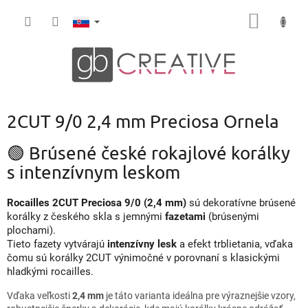
Prejsť
NÁKU
na
obsah
KOŠÍK
2CUT 9/0 2,4 mm Preciosa Ornela
🟢 Brúsené české rokajlové korálky
s intenzívnym leskom
Rocailles 2CUT Preciosa 9/0 (2,4 mm)
sú dekoratívne brúsené
korálky z českého skla s jemnými
fazetami
(brúsenými
plochami).
Tieto fazety vytvárajú
intenzívny lesk
a efekt trblietania, vďaka
čomu sú korálky 2CUT výnimočné v porovnaní s klasickými
hladkými rocailles.
Vďaka veľkosti
2,4 mm
je táto varianta ideálna pre výraznejšie vzory,