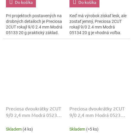
Do košíka
Do košíka
Pri projektoch postavených na
Keď má výrobok získať lesk, ale
drobných detailoch je Preciosa
zostať jemný, Preciosa 2CUT
2CUT rokajl 9/0 2.4 mm Modrá
rokajl 9/0 2.4 mm Modrá
05133 20 g praktický základ.
05134 20 g je vhodná voľba.
Brúsené plôšky 2CUT pridávajú
Farba Modrá ostáva čitateľná
svetelný pohyb bez ťažkého...
a povrch lesklo brúsená ju
zvýrazní....
Preciosa dvoukrátky 2CUT
Preciosa dvoukrátky 2CUT
9/0 2,4 mm Modrá 05231
9/0 2,4 mm Modrá 05232
20 g
20 g
Skladem
(4 ks)
Skladem
(>5 ks)