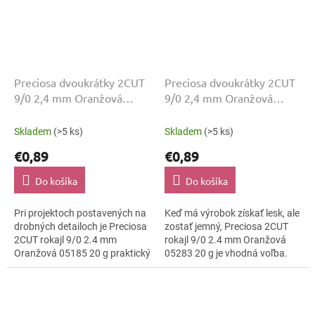
Preciosa dvoukrátky 2CUT
Preciosa dvoukrátky 2CUT
9/0 2,4 mm Oranžová
9/0 2,4 mm Oranžová
05185 20 g
05283 20 g
Skladem
(>5 ks)
Skladem
(>5 ks)
€0,89
€0,89
Do košíka
Do košíka
Pri projektoch postavených na
Keď má výrobok získať lesk, ale
drobných detailoch je Preciosa
zostať jemný, Preciosa 2CUT
2CUT rokajl 9/0 2.4 mm
rokajl 9/0 2.4 mm Oranžová
Oranžová 05185 20 g praktický
05283 20 g je vhodná voľba.
základ. Brúsené plôšky 2CUT
Farba Oranžová ostáva
pridávajú svetelný pohyb bez...
čitateľná a povrch lesklo
brúsená ju...