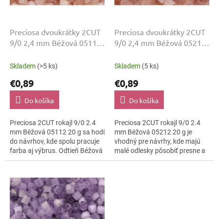
d
u
k
Preciosa dvoukrátky 2CUT
Preciosa dvoukrátky 2CUT
t
9/0 2,4 mm Béžová 05112
9/0 2,4 mm Béžová 05212
o
20 g
20 g
v
Skladem
(>5 ks)
Skladem
(5 ks)
€0,89
€0,89
Do košíka
Do košíka
Preciosa 2CUT rokajl 9/0 2.4
Preciosa 2CUT rokajl 9/0 2.4
mm Béžová 05112 20 g sa hodí
mm Béžová 05212 20 g je
do návrhov, kde spolu pracuje
vhodný pre návrhy, kde majú
farba aj výbrus. Odtieň Béžová
malé odlesky pôsobiť presne a
dopĺňa lesklo brúsená a
čisto. Odtieň Béžová, povrch
kompaktná veľkosť 9/0.
lesklo brúsená a veľkosť 9/0...
Balenie je...