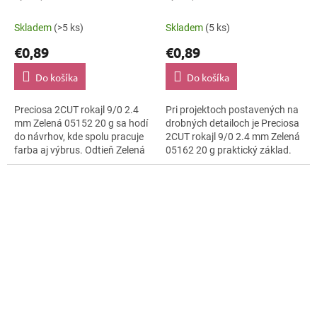
20 g
20 g
Skladem
(>5 ks)
Skladem
(5 ks)
€0,89
€0,89
Do košíka
Do košíka
Preciosa 2CUT rokajl 9/0 2.4
Pri projektoch postavených na
mm Zelená 05152 20 g sa hodí
drobných detailoch je Preciosa
do návrhov, kde spolu pracuje
2CUT rokajl 9/0 2.4 mm Zelená
farba aj výbrus. Odtieň Zelená
05162 20 g praktický základ.
dopĺňa lesklo brúsená a
Brúsené plôšky 2CUT pridávajú
kompaktná veľkosť 9/0.
svetelný pohyb bez ťažkého...
Využijete...