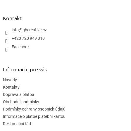
á
p
ä
Kontakt
t
i
info
@
gbcreative.cz
e
+420 720 949 310
Facebook
Informacie pre vás
Návody
Kontakty
Doprava a platba
Obchodní podmínky
Podmínky ochrany osobních údajů
Informace o platbě platební kartou
Reklamační řád