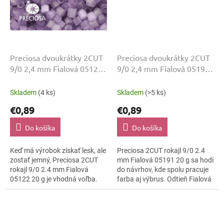
Preciosa dvoukrátky 2CUT
Preciosa dvoukrátky 2CUT
9/0 2,4 mm Fialová 05122
9/0 2,4 mm Fialová 05191
20 g
20 g
Skladem
(4 ks)
Skladem
(>5 ks)
€0,89
€0,89
Do košíka
Do košíka
Keď má výrobok získať lesk, ale
Preciosa 2CUT rokajl 9/0 2.4
zostať jemný, Preciosa 2CUT
mm Fialová 05191 20 g sa hodí
rokajl 9/0 2.4 mm Fialová
do návrhov, kde spolu pracuje
05122 20 g je vhodná voľba.
farba aj výbrus. Odtieň Fialová
Farba Fialová ostáva čitateľná
dopĺňa lesklo brúsená a
a povrch lesklo brúsená ju...
kompaktná veľkosť 9/0.
Dobre...