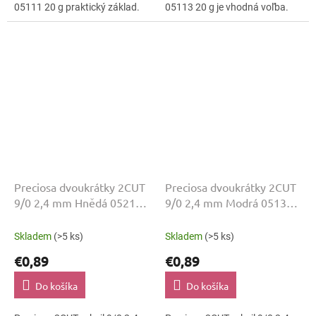
05111 20 g praktický základ.
05113 20 g je vhodná voľba.
Brúsené plôšky 2CUT pridávajú
Farba Hnedá ostáva čitateľná
svetelný pohyb bez ťažkého...
a povrch lesklo brúsená ju
zvýrazní....
Preciosa dvoukrátky 2CUT
Preciosa dvoukrátky 2CUT
9/0 2,4 mm Hnědá 05213
9/0 2,4 mm Modrá 05132
20 g
20 g
Skladem
(>5 ks)
Skladem
(>5 ks)
€0,89
€0,89
Do košíka
Do košíka