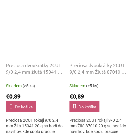
2CUT s odtieňom Zelená a...
brúsená a veľkosť 9/0
podporujú...
Preciosa dvoukrátky 2CUT
Preciosa dvoukrátky 2CUT
9/0 2,4 mm žlutá 15041 20
9/0 2,4 mm Žlutá 87010 20
g
g
Skladem
(>5 ks)
Skladem
(>5 ks)
€0,89
€0,89
Do košíka
Do košíka
Preciosa 2CUT rokajl 9/0 2.4
Preciosa 2CUT rokajl 9/0 2.4
mm Žltá 15041 20 g sa hodí do
mm Žltá 87010 20 g sa hodí do
návrhov, kde spolu pracuje
návrhov, kde spolu pracuje