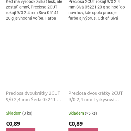
Keď má výrobok získať lesk, ale
Preciosa 2CUT rokajl 9/0 2.4
zostať jemný, Preciosa 2CUT
mm Sivá 05221 20 g sa hodí do
rokajl 9/0 2.4 mm Sivá 05141
návrhov, kde spolu pracuje
20 g je vhodná voľba. Farba
farba aj výbrus. Odtieň Sivá
Sivá ostáva čitateľná a povrch
dopĺňa lesklo brúsená a
lesklo brúsená ju zvýrazní....
kompaktná veľkosť 9/0.
Korálky...
Preciosa dvoukrátky 2CUT
Preciosa dvoukrátky 2CUT
9/0 2,4 mm Šedá 05241 20
9/0 2,4 mm Tyrkysová
g
05165 20 g
Skladem
(3 ks)
Skladem
(>5 ks)
€0,89
€0,89