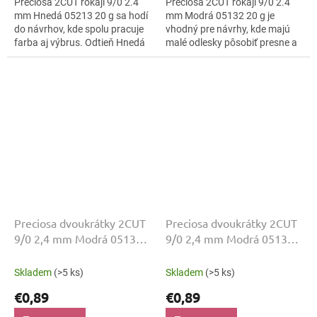
Preciosa 2CUT rokajl 9/0 2.4
Preciosa 2CUT rokajl 9/0 2.4
mm Hnedá 05213 20 g sa hodí
mm Modrá 05132 20 g je
do návrhov, kde spolu pracuje
vhodný pre návrhy, kde majú
farba aj výbrus. Odtieň Hnedá
malé odlesky pôsobiť presne a
dopĺňa lesklo brúsená a
čisto. Odtieň Modrá, povrch
kompaktná veľkosť 9/0.
lesklo brúsená a veľkosť 9/0
Korálky...
podporujú...
Preciosa dvoukrátky 2CUT
Preciosa dvoukrátky 2CUT
9/0 2,4 mm Modrá 05133
9/0 2,4 mm Modrá 05134
20 g
20 g
Skladem
(>5 ks)
Skladem
(>5 ks)
€0,89
€0,89