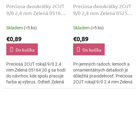
Preciosa dvoukrátky 2CUT
Preciosa dvoukrátky 2CUT
9/0 2,4 mm Zelená 05164
9/0 2,4 mm Zelená 05251
20 g
20 g
Skladem
(>5 ks)
Skladem
(>5 ks)
€0,89
€0,89
Do košíka
Do košíka
Preciosa 2CUT rokajl 9/0 2.4
Pri jemných radoch, lemoch a
mm Zelená 05164 20 g sa hodí
ornamentálnych detailoch je
do návrhov, kde spolu pracuje
dôležitá pravidelnosť. Preciosa
farba aj výbrus. Odtieň Zelená
2CUT rokajl 9/0 2.4 mm Zelená
dopĺňa lesklo brúsená a
05251 20 g spája tvar Preciosa
kompaktná veľkosť 9/0.
2CUT s odtieňom Zelená a...
Balenie je...