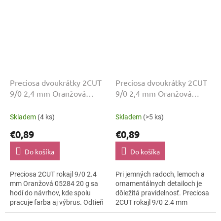
Preciosa dvoukrátky 2CUT
Preciosa dvoukrátky 2CUT
9/0 2,4 mm Oranžová
9/0 2,4 mm Oranžová
05284 20 g
05285 20 g
Skladem
(4 ks)
Skladem
(>5 ks)
€0,89
€0,89
Do košíka
Do košíka
Preciosa 2CUT rokajl 9/0 2.4
Pri jemných radoch, lemoch a
mm Oranžová 05284 20 g sa
ornamentálnych detailoch je
hodí do návrhov, kde spolu
dôležitá pravidelnosť. Preciosa
pracuje farba aj výbrus. Odtieň
2CUT rokajl 9/0 2.4 mm
Oranžová dopĺňa lesklo
Oranžová 05285 20 g spája