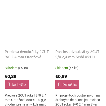
brúsená a kompaktná veľkosť
tvar Preciosa 2CUT s odtieňom
9/0. Dobre...
Oranžová...
Preciosa dvoukrátky 2CUT
Preciosa dvoukrátky 2CUT
9/0 2,4 mm Oranžová
9/0 2,4 mm Šedá 05121 20
85091 20 g
g
Skladem
(>5 ks)
Skladem
(>5 ks)
€0,89
€0,89
Do košíka
Do košíka
Preciosa 2CUT rokajl 9/0 2.4
Pri projektoch postavených na
mm Oranžová 85091 20 g je
drobných detailoch je Preciosa
vhodný pre návrhy, kde majú
2CUT rokajl 9/0 2.4 mm Sivá