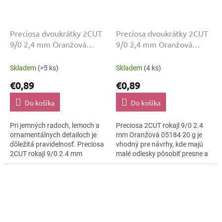
Preciosa dvoukrátky 2CUT
Preciosa dvoukrátky 2CUT
9/0 2,4 mm Oranžová
9/0 2,4 mm Oranžová
05183 20 g
05184 20 g
Skladem
(>5 ks)
Skladem
(4 ks)
€0,89
€0,89
Do košíka
Do košíka
Pri jemných radoch, lemoch a
Preciosa 2CUT rokajl 9/0 2.4
ornamentálnych detailoch je
mm Oranžová 05184 20 g je
dôležitá pravidelnosť. Preciosa
vhodný pre návrhy, kde majú
2CUT rokajl 9/0 2.4 mm
malé odlesky pôsobiť presne a
Oranžová 05183 20 g spája
čisto. Odtieň Oranžová, povrch
tvar Preciosa 2CUT s odtieňom
lesklo brúsená a veľkosť 9/0...
Oranžová...