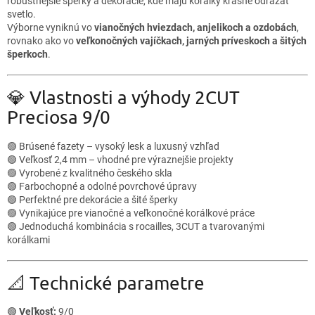
robustnejšie šperky a dekorácie, kde majú korálky krásne odrážať
svetlo.
Výborne vyniknú vo
vianočných hviezdach, anjelikoch a ozdobách
,
rovnako ako vo
veľkonočných vajíčkach, jarných príveskoch a šitých
šperkoch
.
💎 Vlastnosti a výhody 2CUT
Preciosa 9/0
🟢 Brúsené fazety – vysoký lesk a luxusný vzhľad
🟢 Veľkosť 2,4 mm – vhodné pre výraznejšie projekty
🟢 Vyrobené z kvalitného českého skla
🟢 Farbochopné a odolné povrchové úpravy
🟢 Perfektné pre dekorácie a šité šperky
🟢 Vynikajúce pre vianočné a veľkonočné korálkové práce
🟢 Jednoduchá kombinácia s rocailles, 3CUT a tvarovanými
korálkami
📐 Technické parametre
🟢
Veľkosť:
9/0