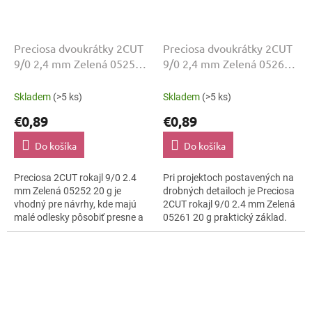
Preciosa dvoukrátky 2CUT
Preciosa dvoukrátky 2CUT
9/0 2,4 mm Zelená 05252
9/0 2,4 mm Zelená 05261
20 g
20 g
Skladem
(>5 ks)
Skladem
(>5 ks)
€0,89
€0,89
Do košíka
Do košíka
Preciosa 2CUT rokajl 9/0 2.4
Pri projektoch postavených na
mm Zelená 05252 20 g je
drobných detailoch je Preciosa
vhodný pre návrhy, kde majú
2CUT rokajl 9/0 2.4 mm Zelená
malé odlesky pôsobiť presne a
05261 20 g praktický základ.
čisto. Odtieň Zelená, povrch
Brúsené plôšky 2CUT pridávajú
lesklo brúsená a veľkosť 9/0...
svetelný pohyb bez ťažkého...