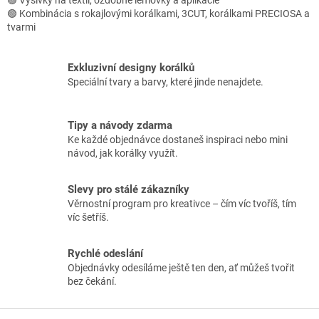
🟢 Kombinácia s rokajlovými korálkami, 3CUT, korálkami PRECIOSA a
tvarmi
Exkluzivní designy korálků
Speciální tvary a barvy, které jinde nenajdete.
Tipy a návody zdarma
Ke každé objednávce dostaneš inspiraci nebo mini
návod, jak korálky využít.
Slevy pro stálé zákazníky
Věrnostní program pro kreativce – čím víc tvoříš, tím
víc šetříš.
Rychlé odeslání
Objednávky odesíláme ještě ten den, ať můžeš tvořit
bez čekání.
Z