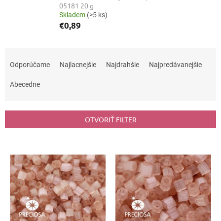
05181 20 g
Skladem
(>5 ks)
€0,89
R
a
Odporúčame
Najlacnejšie
Najdrahšie
Najpredávanejšie
d
e
Abecedne
n
i
e
OTVORIŤ FILTER
p
r
V
o
ý
d
p
u
i
k
s
t
p
o
r
v
o