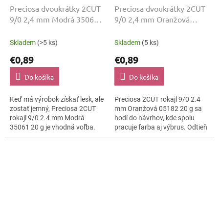
Preciosa dvoukrátky 2CUT
Preciosa dvoukrátky 2CUT
9/0 2,4 mm Modrá 35061
9/0 2,4 mm Oranžová
20 g
05182 20 g
Skladem
(>5 ks)
Skladem
(5 ks)
€0,89
€0,89
Do košíka
Do košíka
Keď má výrobok získať lesk, ale
Preciosa 2CUT rokajl 9/0 2.4
zostať jemný, Preciosa 2CUT
mm Oranžová 05182 20 g sa
rokajl 9/0 2.4 mm Modrá
hodí do návrhov, kde spolu
35061 20 g je vhodná voľba.
pracuje farba aj výbrus. Odtieň
Farba Modrá ostáva čitateľná
Oranžová dopĺňa lesklo
a povrch lesklo brúsená ju
brúsená a kompaktná veľkosť
zvýrazní....
9/0. Balenie...