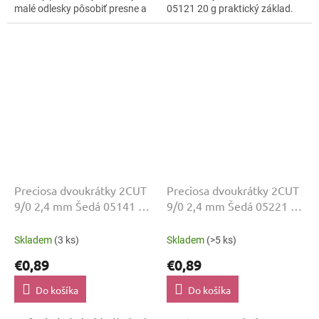
malé odlesky pôsobiť presne a
05121 20 g praktický základ.
čisto. Odtieň Oranžová, povrch
Brúsené plôšky 2CUT pridávajú
lesklo brúsená a veľkosť 9/0...
svetelný pohyb bez ťažkého...
Preciosa dvoukrátky 2CUT
Preciosa dvoukrátky 2CUT
9/0 2,4 mm Šedá 05141 20
9/0 2,4 mm Šedá 05221 20
g
g
Skladem
(3 ks)
Skladem
(>5 ks)
€0,89
€0,89
Do košíka
Do košíka