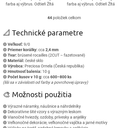
farba aj výbrus. Odtieň Žltá
farba aj výbrus. Odtieň Žltá
dopĺňa lesklo brúsená a
dopĺňa lesklo brúsená a
kompaktná veľkosť 9/0.
kompaktná veľkosť 9/0.
44
položiek celkom
O
Korálky...
Využijete ho...
v
l
📐 Technické parametre
á
d
🟢
Veľkosť:
9/0
a
🟢
Priemer korálky:
cca
2,4 mm
c
🟢
Tvar:
brúsené rocailles (2CUT – fazetované)
i
🟢
Materiál:
české sklo
e
🟢
Výrobca:
Preciosa Ornela (Česká republika)
p
🟢
Hmotnosť balenia:
10 g
r
🟢
Počet kusov v 10 g:
cca
600–800 ks
v
(líši sa v závislosti od farby a povrchovej úpravy)
k
y
🎨 Možnosti použitia
v
ý
🟢 Výrazné náramky, náušnice a náhrdelníky
p
🟢 Dekoratívne šité vzory s výrazným leskom
i
🟢 Vianočné hviezdy, ozdoby, prívesky a anjeliky
s
🟢 Veľkonočné dekorácie, veľkonočné vajíčka a jarné motívy
u
🟢 Výšivky na textil, ozdobné lemovky a aplikácie