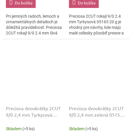
Do košíka
Do košíka
Pri jemných radoch, lemoch a
Preciosa 2CUT rokajl 9/0 2.4
ornamentálnych detailoch je
mm Tyrkysová 05165 20 g je
dôležitá pravidelnosť. Preciosa
vhodný pre návrhy, kde majú
2CUT rokajl 9/0 2.4 mm Sivá
malé odlesky pôsobiť presne a
05241 20 g spája tvar Preciosa
čisto. Odtieň Tyrkysová, povrch
2CUT s odtieňom Sivá a...
lesklo brúsená a veľkosť 9/0...
Preciosa dvoukrátky 2CUT
Preciosa dvoukrátky 2CUT
9/0 2,4 mm Tyrkysová
9/0 2,4 mm zelená 05151
05265 20 g
20 g
Skladem
(>5 ks)
Skladem
(>5 ks)