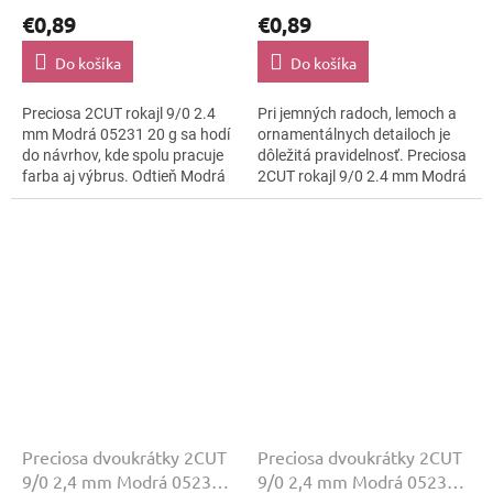
€0,89
€0,89
Do košíka
Do košíka
Preciosa 2CUT rokajl 9/0 2.4
Pri jemných radoch, lemoch a
mm Modrá 05231 20 g sa hodí
ornamentálnych detailoch je
do návrhov, kde spolu pracuje
dôležitá pravidelnosť. Preciosa
farba aj výbrus. Odtieň Modrá
2CUT rokajl 9/0 2.4 mm Modrá
dopĺňa lesklo brúsená a
05232 20 g spája tvar Preciosa
kompaktná veľkosť 9/0.
2CUT s odtieňom Modrá a...
Využijete ho...
Preciosa dvoukrátky 2CUT
Preciosa dvoukrátky 2CUT
9/0 2,4 mm Modrá 05233
9/0 2,4 mm Modrá 05234