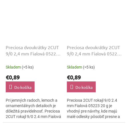
Preciosa dvoukrátky 2CUT
Preciosa dvoukrátky 2CUT
9/0 2,4 mm Fialová 05222
9/0 2,4 mm Fialová 05223
20 g
20 g
Skladem
(>5 ks)
Skladem
(>5 ks)
€0,89
€0,89
Do košíka
Do košíka
Pri jemných radoch, lemoch a
Preciosa 2CUT rokajl 9/0 2.4
ornamentálnych detailoch je
mm Fialová 05223 20 g je
dôležitá pravidelnosť. Preciosa
vhodný pre návrhy, kde majú
2CUT rokajl 9/0 2.4 mm Fialová
malé odlesky pôsobiť presne a
05222 20 g spája tvar Preciosa
čisto. Odtieň Fialová, povrch
2CUT s odtieňom Fialová a...
lesklo brúsená a veľkosť 9/0...