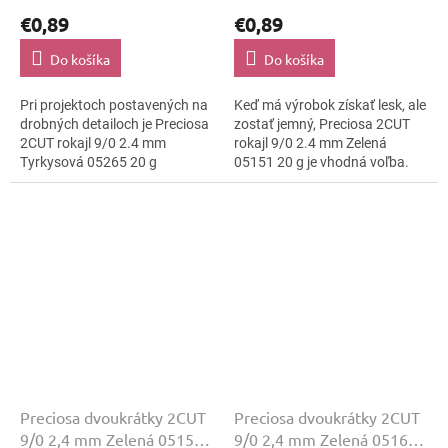
€0,89
€0,89
Do košíka
Do košíka
Pri projektoch postavených na
Keď má výrobok získať lesk, ale
drobných detailoch je Preciosa
zostať jemný, Preciosa 2CUT
2CUT rokajl 9/0 2.4 mm
rokajl 9/0 2.4 mm Zelená
Tyrkysová 05265 20 g
05151 20 g je vhodná voľba.
praktický základ. Brúsené
Farba Zelená ostáva čitateľná
plôšky 2CUT pridávajú svetelný
a povrch lesklo brúsená ju...
pohyb bez...
Preciosa dvoukrátky 2CUT
Preciosa dvoukrátky 2CUT
9/0 2,4 mm Zelená 05152
9/0 2,4 mm Zelená 05162