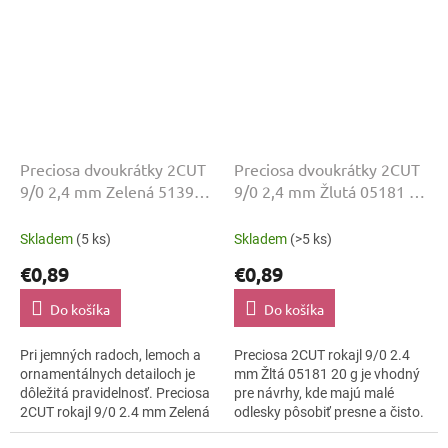
Preciosa dvoukrátky 2CUT
Preciosa dvoukrátky 2CUT
9/0 2,4 mm Zelená 51396
9/0 2,4 mm Žlutá 05181 20
20 g
g
Skladem
(5 ks)
Skladem
(>5 ks)
€0,89
€0,89
Do košíka
Do košíka
Pri jemných radoch, lemoch a
Preciosa 2CUT rokajl 9/0 2.4
ornamentálnych detailoch je
mm Žltá 05181 20 g je vhodný
dôležitá pravidelnosť. Preciosa
pre návrhy, kde majú malé
2CUT rokajl 9/0 2.4 mm Zelená
odlesky pôsobiť presne a čisto.
51396 20 g spája tvar Preciosa
Odtieň Žltá, povrch lesklo