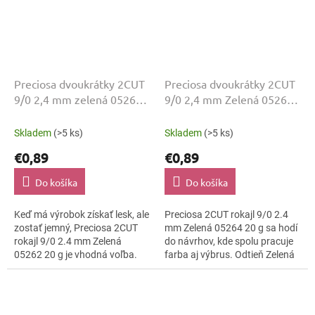
Preciosa dvoukrátky 2CUT
Preciosa dvoukrátky 2CUT
9/0 2,4 mm zelená 05262
9/0 2,4 mm Zelená 05264
20 g
20 g
Skladem
(>5 ks)
Skladem
(>5 ks)
€0,89
€0,89
Do košíka
Do košíka
Keď má výrobok získať lesk, ale
Preciosa 2CUT rokajl 9/0 2.4
zostať jemný, Preciosa 2CUT
mm Zelená 05264 20 g sa hodí
rokajl 9/0 2.4 mm Zelená
do návrhov, kde spolu pracuje
05262 20 g je vhodná voľba.
farba aj výbrus. Odtieň Zelená
Farba Zelená ostáva čitateľná
dopĺňa lesklo brúsená a
a povrch lesklo brúsená ju...
kompaktná veľkosť 9/0.
Dobre...