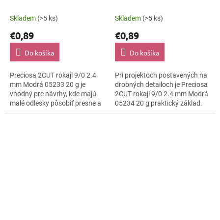
20 g
20 g
Skladem
(>5 ks)
Skladem
(>5 ks)
€0,89
€0,89
Do košíka
Do košíka
Preciosa 2CUT rokajl 9/0 2.4
Pri projektoch postavených na
mm Modrá 05233 20 g je
drobných detailoch je Preciosa
vhodný pre návrhy, kde majú
2CUT rokajl 9/0 2.4 mm Modrá
malé odlesky pôsobiť presne a
05234 20 g praktický základ.
čisto. Odtieň Modrá, povrch
Brúsené plôšky 2CUT pridávajú
lesklo brúsená a veľkosť 9/0
svetelný pohyb bez ťažkého...
podporujú...