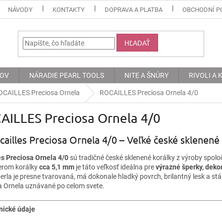
NÁVODY
KONTAKTY
DOPRAVA A PLATBA
OBCHODNÍ P
HĽADAŤ
KOV
NÁRADIE PEARL TOOLS
NITE A ŠNÚRY
RIVOLI A
CAILLES Preciosa Ornela
ROCAILLES Preciosa Ornela 4/0
AILLES Preciosa Ornela 4/0
cailles Preciosa Ornela 4/0 – Veľké české sklenené
es Preciosa Ornela 4/0
sú tradičné české sklenené korálky z výroby spol
erom korálky
cca 5,1 mm
je táto veľkosť ideálna pre
výrazné šperky, deko
rla je presne tvarovaná, má dokonale hladký povrch, brilantný lesk a stál
a Ornela uznávané po celom svete.
nické údaje