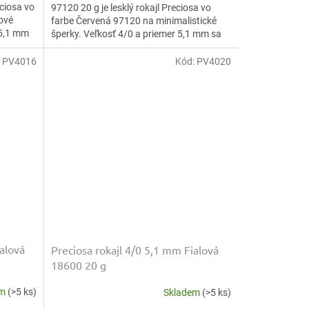
eciosa vo
97120 20 g je lesklý rokajl Preciosa vo
ové
farbe Červená 97120 na minimalistické
 5,1 mm
šperky. Veľkosť 4/0 a priemer 5,1 mm sa
dobre navliekajú,...
:
PV4016
Kód:
PV4020
ialová
Preciosa rokajl 4/0 5,1 mm Fialová
18600 20 g
em
(>5 ks)
Skladem
(>5 ks)