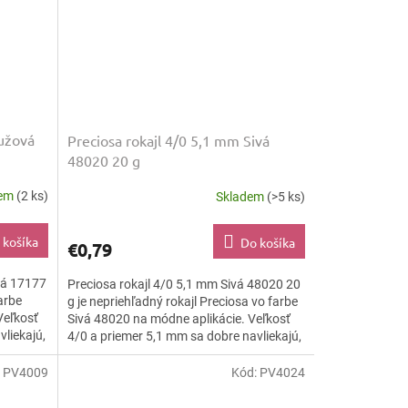
Ružová
Preciosa rokajl 4/0 5,1 mm Sivá
48020 20 g
dem
(2 ks)
Skladem
(>5 ks)
 košíka
Do košíka
€0,79
vá 17177
Preciosa rokajl 4/0 5,1 mm Sivá 48020 20
arbe
g je nepriehľadný rokajl Preciosa vo farbe
Veľkosť
Sivá 48020 na módne aplikácie. Veľkosť
liekajú,
4/0 a priemer 5,1 mm sa dobre navliekajú,
vyšívajú a...
:
PV4009
Kód:
PV4024