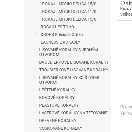
20 g j
ROKAJL MIYUKI DELICA 15/0
Bežová
ROKAJL MIYUKI DELICA 11/0
Veľkos
ROKAJL MIYUKI DELICA 15/0
navliek
ROCAILLES TOHO
DROPS Preciosa Ornela
LACNEJŠIE ROKAJLY
LISOVANÉ KORÁLKY S JEDNÝM
OTVOROM
DVOJDIERKOVÉ LISOVANÉ KORÁLKY
TROJDIERKOVÉ LISOVANÉ KORÁLKY
LISOVANÉ KORÁLKY SO ŠTYRMI
OTVORMI
LEŠTENÉ KORÁLKY
KOVOVÉ KORÁLKY
PLASTOVÉ KORÁLKY
Preci
78102
LASEROVÉ KORÁLKY NA TETOVANIE
DREVENÉ KORÁLKY
VOSKOVANÉ KORÁLKY