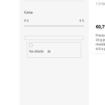
13780
Cena
€
0
€
5
€0,7
Precio
20 g j
Hnedá
4/0 a 
Na sklade
22
vyšívaj