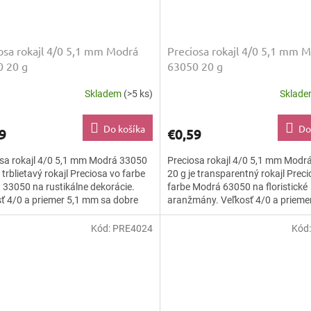
osa rokajl 4/0 5,1 mm Modrá
Preciosa rokajl 4/0 5,1 mm 
 20 g
63050 20 g
Skladem
(>5 ks)
Sklad
Do košíka
Do
9
€0,59
sa rokajl 4/0 5,1 mm Modrá 33050
Preciosa rokajl 4/0 5,1 mm Modr
e trblietavý rokajl Preciosa vo farbe
20 g je transparentný rokajl Prec
33050 na rustikálne dekorácie.
farbe Modrá 63050 na floristické
ť 4/0 a priemer 5,1 mm sa dobre
aranžmány. Veľkosť 4/0 a prieme
ajú,...
sa dobre navliekajú,...
Kód:
PRE4024
Kód