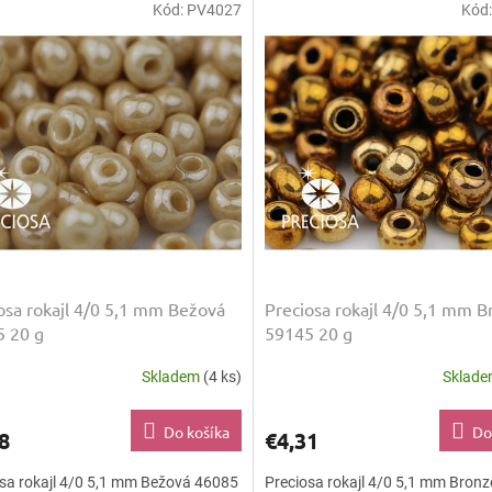
Kód:
PV4027
Kód
osa rokajl 4/0 5,1 mm Bežová
Preciosa rokajl 4/0 5,1 mm 
 20 g
59145 20 g
Skladem
(4 ks)
Sklad
Do košíka
Do
8
€4,31
sa rokajl 4/0 5,1 mm Bežová 46085
Preciosa rokajl 4/0 5,1 mm Bron