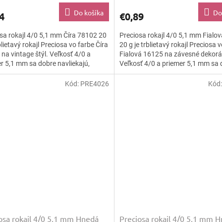
Do košíka
Do
4
€0,89
sa rokajl 4/0 5,1 mm Číra 78102 20
Preciosa rokajl 4/0 5,1 mm Fialo
rblietavý rokajl Preciosa vo farbe Číra
20 g je trblietavý rokajl Preciosa 
na vintage štýl. Veľkosť 4/0 a
Fialová 16125 na závesné dekorá
r 5,1 mm sa dobre navliekajú,
Veľkosť 4/0 a priemer 5,1 mm sa 
ú a...
navliekajú,...
Kód:
PRE4026
Kód
osa rokajl 4/0 5,1 mm Hnedá
Preciosa rokajl 4/0 5,1 mm 