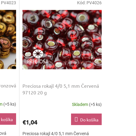
:
PV4023
Kód:
PV4026
Bronzová
Preciosa rokajl 4/0 5,1 mm Červená
97120 20 g
em
(>5 ks)
Skladem
(>5 ks)
 košíka
Do košíka
€1,04
zová
Preciosa rokajl 4/0 5,1 mm Červená