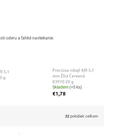
roti oderu a ľahké navliekanie.
Preciosa rokajl 4/0 5,1
/0 5,1
mm Žltá Červená
0 g
83910 20 g
Skladem
(>5 ks)
€1,78
22
položiek celkom