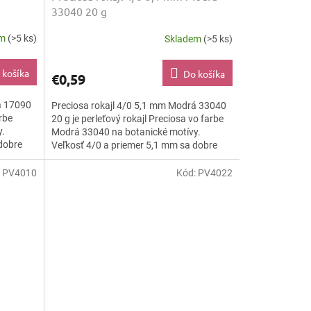
33040 20 g
em
(>5 ks)
Skladem
(>5 ks)
 košíka
Do košíka
€0,59
á 17090
Preciosa rokajl 4/0 5,1 mm Modrá 33040
arbe
20 g je perleťový rokajl Preciosa vo farbe
y.
Modrá 33040 na botanické motívy.
dobre
Veľkosť 4/0 a priemer 5,1 mm sa dobre
navliekajú, vyšívajú a...
:
PV4010
Kód:
PV4022