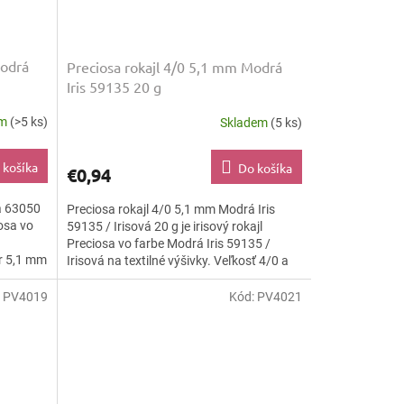
Modrá
Preciosa rokajl 4/0 5,1 mm Modrá
Iris 59135 20 g
em
(>5 ks)
Skladem
(5 ks)
 košíka
Do košíka
€0,94
á 63050
Preciosa rokajl 4/0 5,1 mm Modrá Iris
iosa vo
59135 / Irisová 20 g je irisový rokajl
Preciosa vo farbe Modrá Iris 59135 /
r 5,1 mm
Irisová na textilné výšivky. Veľkosť 4/0 a
priemer 5,1 mm sa...
:
PV4019
Kód:
PV4021