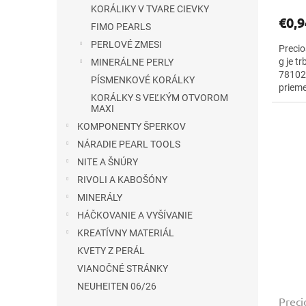
KORÁLIKY V TVARE CIEVKY
€0,9
FIMO PEARLS
PERLOVÉ ZMESI
Precio
g je t
MINERÁLNE PERLY
78102 
PÍSMENKOVÉ KORÁLKY
prieme
KORÁLKY S VEĽKÝM OTVOROM
vyšívaj
MAXI
KOMPONENTY ŠPERKOV
NÁRADIE PEARL TOOLS
NITE A ŠNÚRY
RIVOLI A KABOŠÓNY
MINERÁLY
HÁČKOVANIE A VYŠÍVANIE
KREATÍVNY MATERIÁL
KVETY Z PERÁL
VIANOČNÉ STRÁNKY
NEUHEITEN 06/26
Preci