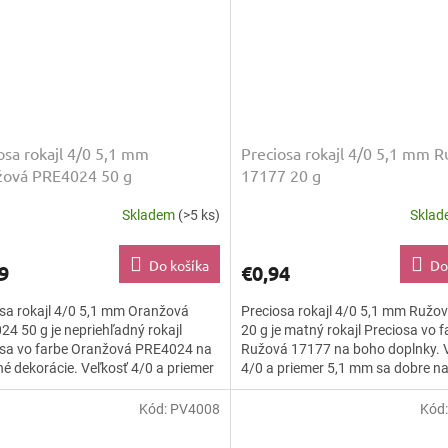
osa rokajl 4/0 5,1 mm
Preciosa rokajl 4/0 5,1 mm 
žová PRE4024 50 g
17177 20 g
Skladem
(>5 ks)
Skla
Do košíka
Do
9
€0,94
sa rokajl 4/0 5,1 mm Oranžová
Preciosa rokajl 4/0 5,1 mm Ružo
4 50 g je nepriehľadný rokajl
20 g je matný rokajl Preciosa vo f
osa vo farbe Oranžová PRE4024 na
Ružová 17177 na boho doplnky. 
é dekorácie. Veľkosť 4/0 a priemer
4/0 a priemer 5,1 mm sa dobre nav
 sa dobre...
vyšívajú a...
Kód:
PV4008
Kód