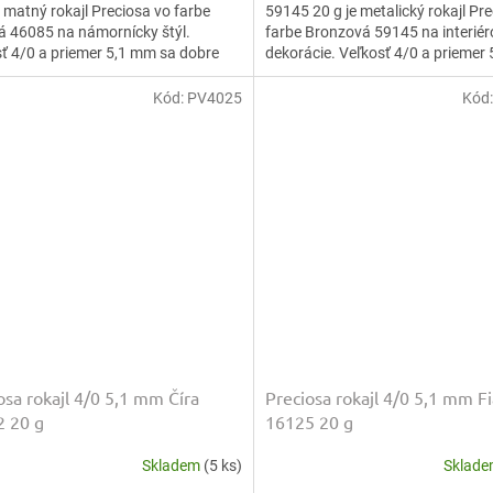
e matný rokajl Preciosa vo farbe
59145 20 g je metalický rokajl Pr
 46085 na námornícky štýl.
farbe Bronzová 59145 na interiér
ť 4/0 a priemer 5,1 mm sa dobre
dekorácie. Veľkosť 4/0 a priemer
ajú, vyšívajú a...
sa dobre navliekajú,...
Kód:
PV4025
Kód
osa rokajl 4/0 5,1 mm Číra
Preciosa rokajl 4/0 5,1 mm F
 20 g
16125 20 g
Skladem
(5 ks)
Sklad