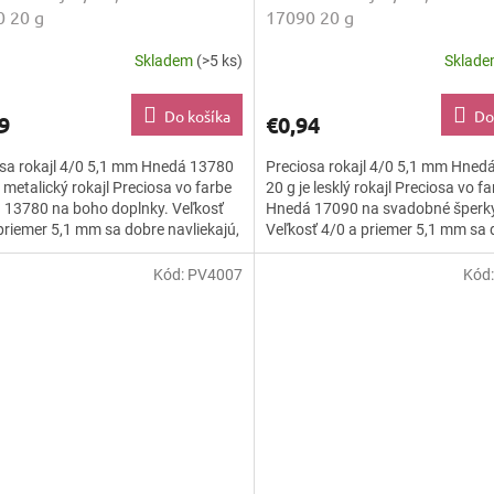
 20 g
17090 20 g
Skladem
(>5 ks)
Sklad
Do košíka
Do
9
€0,94
sa rokajl 4/0 5,1 mm Hnedá 13780
Preciosa rokajl 4/0 5,1 mm Hned
e metalický rokajl Preciosa vo farbe
20 g je lesklý rokajl Preciosa vo f
 13780 na boho doplnky. Veľkosť
Hnedá 17090 na svadobné šperk
priemer 5,1 mm sa dobre navliekajú,
Veľkosť 4/0 a priemer 5,1 mm sa 
ú a...
navliekajú, vyšívajú a...
Kód:
PV4007
Kód