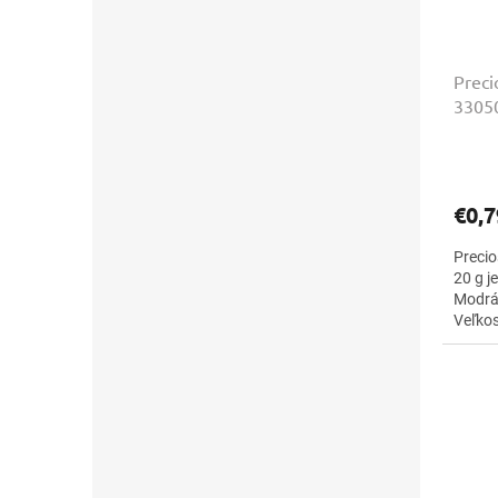
Preci
33050
€0,7
Precio
20 g j
Modrá 
Veľkos
navliek