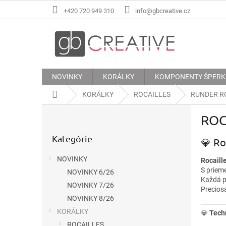
Prejsť
+420 720 949 310
info@gbcreative.cz
na
obsah
NOVINKY
KORÁLKY
KOMPONENTY ŠPER
Domov
KORÁLKY
ROCAILLES
RUNDER RO
B
ROC
o
Preskočiť
č
Kategórie
kategórie
💎 Ro
n
ý
NOVINKY
Rocaill
p
S priem
NOVINKY 6/26
a
Každá pe
n
NOVINKY 7/26
Precios
e
NOVINKY 8/26
l
KORÁLKY
💎
Tech
ROCAILLES