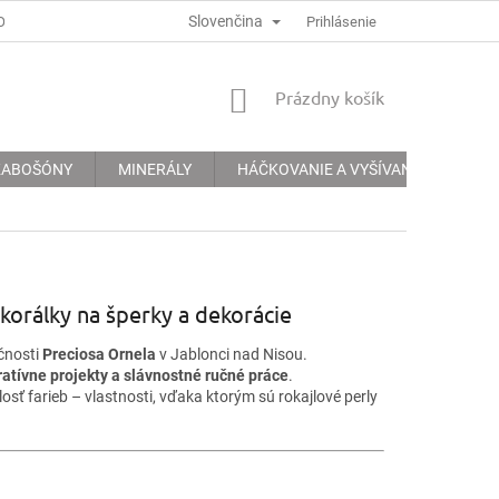
Slovenčina
ODMÍNKY
PODMÍNKY OCHRANY OSOBNÍCH ÚDAJŮ
Prihlásenie
INFORMACE 
NÁKUPNÝ
Prázdny košík
KOŠÍK
 KABOŠÓNY
MINERÁLY
HÁČKOVANIE A VYŠÍVANIE
KRE
 korálky na šperky a dekorácie
očnosti
Preciosa Ornela
v Jablonci nad Nisou.
ratívne projekty a slávnostné ručné práce
.
osť farieb – vlastnosti, vďaka ktorým sú rokajlové perly