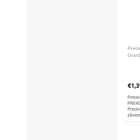
Preci
Oran
€1,3
Precio
PRE402
Preci
závesn
5,1 mm