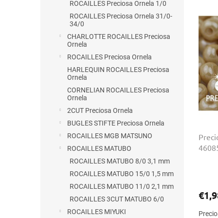
n
ROCAILLES Preciosa Ornela 1/0
ý
i
ROCAILLES Preciosa Ornela 31/0-
p
e
34/0
i
p
CHARLOTTE ROCAILLES Preciosa
s
r
Ornela
p
o
ROCAILLES Preciosa Ornela
r
d
HARLEQUIN ROCAILLES Preciosa
o
u
Ornela
d
k
CORNELIAN ROCAILLES Preciosa
u
t
Ornela
k
o
2CUT Preciosa Ornela
t
v
BUGLES STIFTE Preciosa Ornela
o
Preci
ROCAILLES MGB MATSUNO
v
46085
ROCAILLES MATUBO
ROCAILLES MATUBO 8/0 3,1 mm
ROCAILLES MATUBO 15/0 1,5 mm
ROCAILLES MATUBO 11/0 2,1 mm
€1,9
ROCAILLES 3CUT MATUBO 6/0
ROCAILLES MIYUKI
Precio