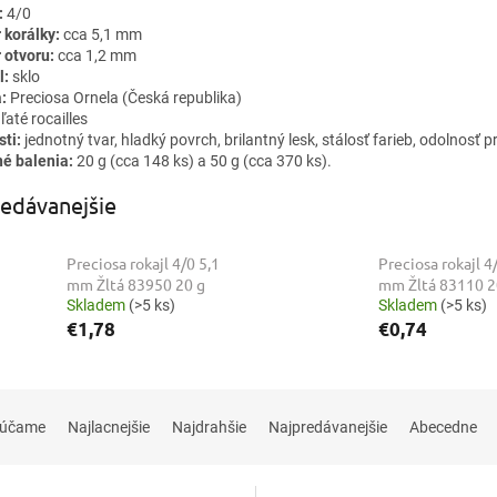
:
4/0
 korálky:
cca 5,1 mm
 otvoru:
cca 1,2 mm
l:
sklo
:
Preciosa Ornela (Česká republika)
ľaté rocailles
sti:
jednotný tvar, hladký povrch, brilantný lesk, stálosť farieb, odolnosť p
é balenia:
20 g (cca 148 ks) a 50 g (cca 370 ks).
edávanejšie
Preciosa rokajl 4/0 5,1
Preciosa rokajl 4
mm Žltá 83950 20 g
mm Žltá 83110 2
Skladem
(>5 ks)
Skladem
(>5 ks)
€1,78
€0,74
rúčame
Najlacnejšie
Najdrahšie
Najpredávanejšie
Abecedne