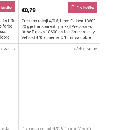
 košíka
Do košíka
€0,79
vá 16125
Preciosa rokajl 4/0 5,1 mm Fialová 18600
vo farbe
20 g je transparentný rokajl Preciosa vo
cie.
farbe Fialová 18600 na folklórne projekty.
dobre
Veľkosť 4/0 a priemer 5,1 mm sa dobre
navliekajú,...
:
PV4017
Kód:
PV4006
Hnedá
Preciosa rokajl 4/0 5,1 mm Modrá