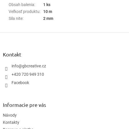
Obsah balenia
:
1 ks
Veľkosť produktu
:
10 m
Sila nite
:
2 mm
Z
á
p
ä
Kontakt
t
i
info
@
gbcreative.cz
e
+420 720 949 310
Facebook
Informacie pre vás
Návody
Kontakty