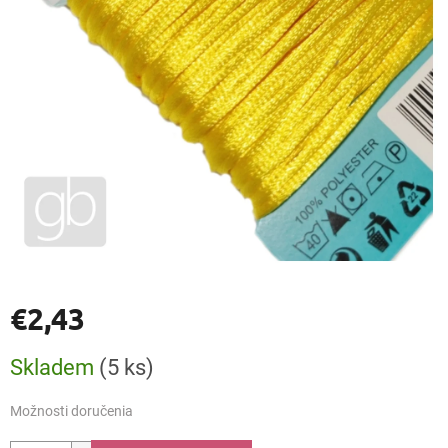
€2,43
Jednotková
Skladem
(5 ks)
cena:
Možnosti doručenia