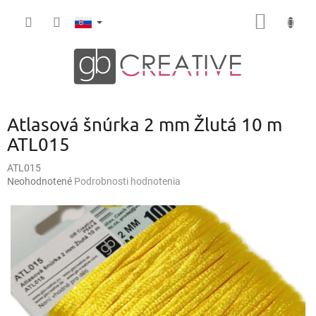
Prejsť
NÁKU
na
obsah
KOŠÍK
Atlasová šnúrka 2 mm Žlutá 10 m
ATL015
ATL015
Priemerné
Neohodnotené
Podrobnosti hodnotenia
hodnotenie
produktu
je
0,0
z
5
hviezdičiek.