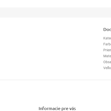
Dod
Kate
Farb
Prie
Mate
Obsa
Veľk
Informacie pre vás