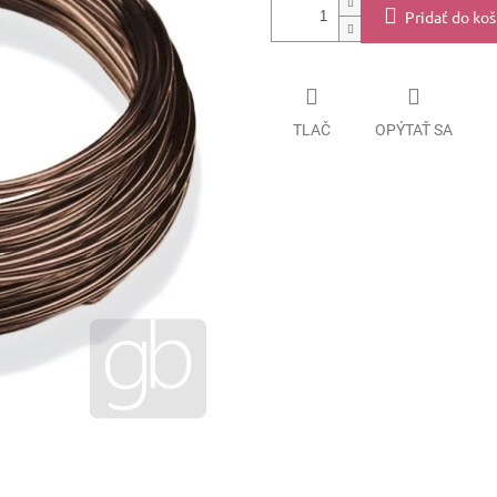
Pridať do koš
TLAČ
OPÝTAŤ SA