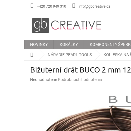
Prejsť
+420 720 949 310
info@gbcreative.cz
na
obsah
NOVINKY
KORÁLKY
KOMPONENTY ŠPER
Domov
NÁRADIE PEARL TOOLS
KOLIESKA NA 
Bižuterní drát BUCO 2 mm 1
Priemerné
Neohodnotené
Podrobnosti hodnotenia
hodnotenie
produktu
je
0,0
z
5
hviezdičiek.