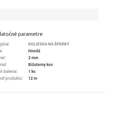
atočné parametre
gória
:
KOLIESKA NA ŠPERKY
a
:
Hnedá
mer
:
2 mm
rial
:
Bižuterny kov
h balenia
:
1 ks
osť produktu
:
12 m