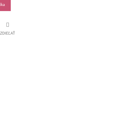
íka
ZDIEĽAŤ