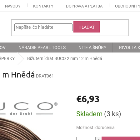
NÁVODY
KONTAKTY
DOPRAVA A PLATBA
OBCHODNÍ P
HĽADAŤ
KOV
NÁRADIE PEARL TOOLS
NITE A ŠNÚRY
RIVOLI A
ŠPERKY
Bižuterní drát BUCO 2 mm 12 m Hnědá
2 m Hnědá
DRAT061
€6,93
Jednotková
Skladem
(3 ks)
cena:
Možnosti doručenia