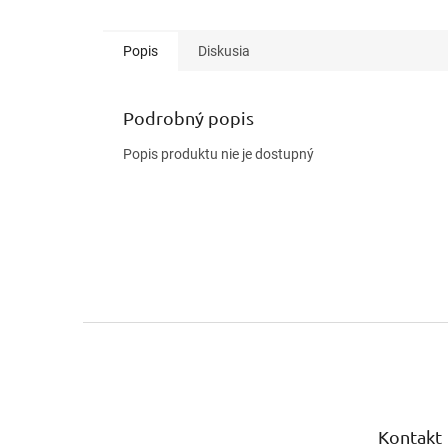
Popis
Diskusia
Podrobný popis
Popis produktu nie je dostupný
Z
á
p
ä
t
Kontakt
i