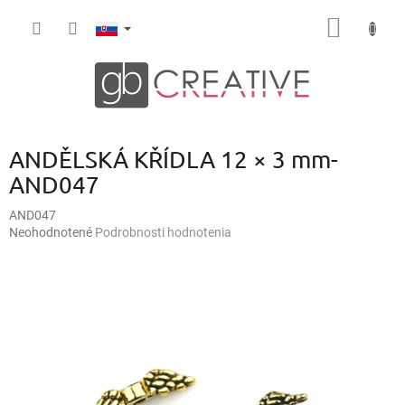
Prejsť
NÁKU
na
obsah
KOŠÍK
ANDĚLSKÁ KŘÍDLA 12 × 3 mm-
AND047
AND047
Priemerné
Neohodnotené
Podrobnosti hodnotenia
hodnotenie
produktu
je
0,0
z
5
hviezdičiek.