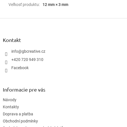
Veľkosť produktu
:
12 mm × 3 mm
Z
á
p
ä
Kontakt
t
i
info
@
gbcreative.cz
e
+420 720 949 310
Facebook
Informacie pre vás
Návody
Kontakty
Doprava a platba
Obchodní podmínky