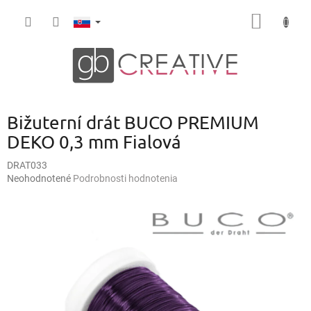
Prejsť
NÁKU
na
obsah
KOŠÍK
Bižuterní drát BUCO PREMIUM
DEKO 0,3 mm Fialová
DRAT033
Priemerné
Neohodnotené
Podrobnosti hodnotenia
hodnotenie
produktu
je
0,0
z
5
hviezdičiek.