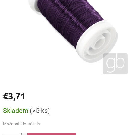
€3,71
Jednotková
Skladem
(>5 ks)
cena:
Možnosti doručenia