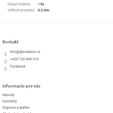
Obsah balenia
:
1 ks
Veľkosť produktu
:
0,3 mm
Z
á
p
ä
Kontakt
t
i
info
@
gbcreative.cz
e
+420 720 949 310
Facebook
Informacie pre vás
Návody
Kontakty
Doprava a platba