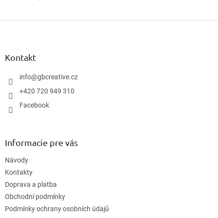
Z
á
p
ä
Kontakt
t
i
info
@
gbcreative.cz
e
+420 720 949 310
Facebook
Informacie pre vás
Návody
Kontakty
Doprava a platba
Obchodní podmínky
Podmínky ochrany osobních údajů