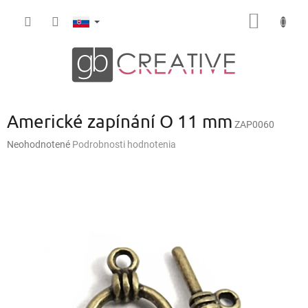
Prejsť
NÁKU
na
obsah
KOŠÍK
Americké zapínání O 11 mm
ZAP0060
Priemerné
Neohodnotené
Podrobnosti hodnotenia
hodnotenie
produktu
je
0,0
z
5
hviezdičiek.