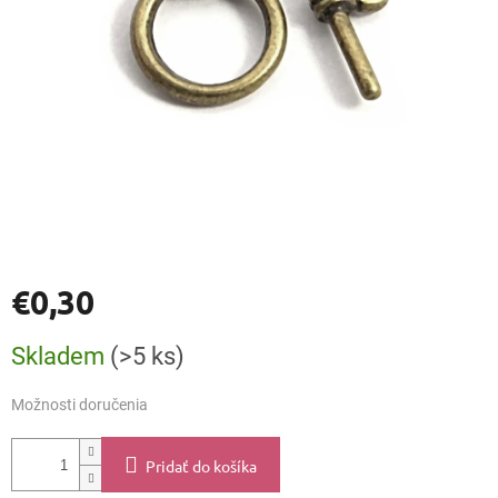
€0,30
Jednotková
Skladem
(>5 ks)
cena:
Možnosti doručenia
Pridať do košíka