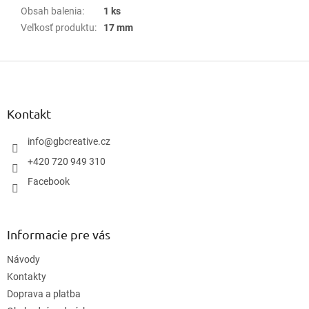
Obsah balenia
:
1 ks
Veľkosť produktu
:
17 mm
Z
á
p
ä
Kontakt
t
i
info
@
gbcreative.cz
e
+420 720 949 310
Facebook
Informacie pre vás
Návody
Kontakty
Doprava a platba