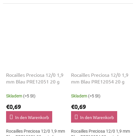
Kostümgestaltung. Die Größe
Die Größe 12/0 mit 1,9 mm
12/0 mit 1,9 mm lässt sich
lässt sich präzise auffädeln,...
präzise auffädeln,...
Rocailles Preciosa 12/0 1,9
Rocailles Preciosa 12/0 1,9
mm Blau PRE12051 20 g
mm Blau PRE12054 20 g
Skladem
(>5 St)
Skladem
(>5 St)
€0,69
€0,69
In den Warenkorb
In den Warenkorb
Rocailles Preciosa 12/0 1,9 mm
Rocailles Preciosa 12/0 1,9 mm