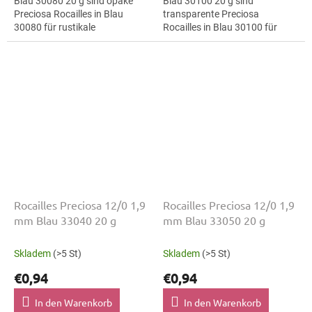
Blau 30080 20 g sind opake
Blau 30100 20 g sind
Preciosa Rocailles in Blau
transparente Preciosa
30080 für rustikale
Rocailles in Blau 30100 für
Dekorationen. Die Größe 12/0
botanische Motive. Die Größe
mit 1,9 mm lässt sich präzise
12/0 mit 1,9 mm lässt sich
auffädeln,...
präzise auffädeln,...
Rocailles Preciosa 12/0 1,9
Rocailles Preciosa 12/0 1,9
mm Blau 33040 20 g
mm Blau 33050 20 g
Skladem
(>5 St)
Skladem
(>5 St)
€0,94
€0,94
In den Warenkorb
In den Warenkorb