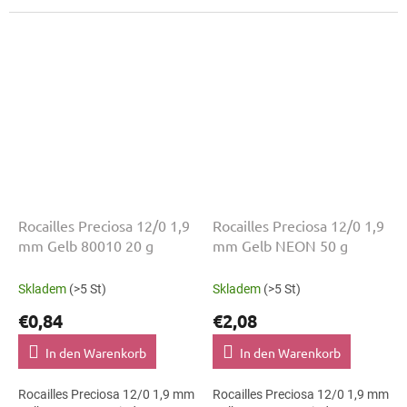
Abendmode. Die Größe 12/0
botanische Motive. Die Größe
mit 1,9 mm lässt sich präzise
12/0 mit 1,9 mm lässt sich
auffädeln,...
präzise...
Rocailles Preciosa 12/0 1,9
Rocailles Preciosa 12/0 1,9
mm Gelb 80010 20 g
mm Gelb NEON 50 g
Skladem
(>5 St)
Skladem
(>5 St)
€0,84
€2,08
In den Warenkorb
In den Warenkorb
Rocailles Preciosa 12/0 1,9 mm
Rocailles Preciosa 12/0 1,9 mm