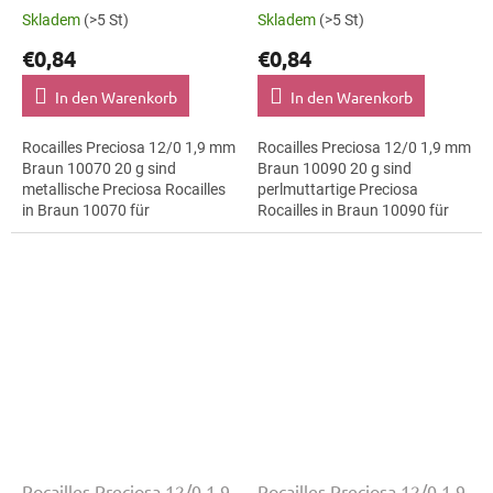
Skladem
(>5 St)
Skladem
(>5 St)
€0,84
€0,84
In den Warenkorb
In den Warenkorb
Rocailles Preciosa 12/0 1,9 mm
Rocailles Preciosa 12/0 1,9 mm
Braun 10070 20 g sind
Braun 10090 20 g sind
metallische Preciosa Rocailles
perlmuttartige Preciosa
in Braun 10070 für
Rocailles in Braun 10090 für
Interieurdekoration. Die Größe
Festival-Looks. Die Größe 12/0
12/0 mit 1,9 mm lässt sich
mit 1,9 mm lässt sich präzise
präzise...
auffädeln,...
Rocailles Preciosa 12/0 1,9
Rocailles Preciosa 12/0 1,9