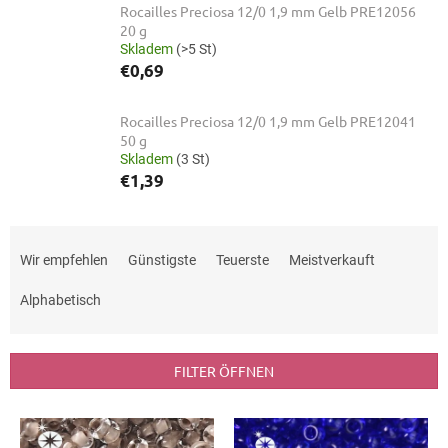
Rocailles Preciosa 12/0 1,9 mm Gelb PRE12056
20 g
Skladem
(>5 St)
€0,69
Rocailles Preciosa 12/0 1,9 mm Gelb PRE12041
50 g
Skladem
(3 St)
€1,39
P
r
Wir empfehlen
Günstigste
Teuerste
Meistverkauft
o
d
Alphabetisch
u
k
t
FILTER ÖFFNEN
s
o
L
r
i