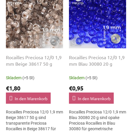
t
s
i
t
e
e
r
d
u
e
n
r
g
P
r
o
Rocailles Preciosa 12/0 1,9
Rocailles Preciosa 12/0 1,9
d
mm Beige 38617 50 g
mm Blau 30080 20 g
u
k
Skladem
(>5 St)
Skladem
(>5 St)
t
€1,80
€0,95
e
In den Warenkorb
In den Warenkorb
Rocailles Preciosa 12/0 1,9 mm
Rocailles Preciosa 12/0 1,9 mm
Beige 38617 50 g sind
Blau 30080 20 g sind opake
transparente Preciosa
Preciosa Rocailles in Blau
Rocailles in Beige 38617 für
30080 für geometrische