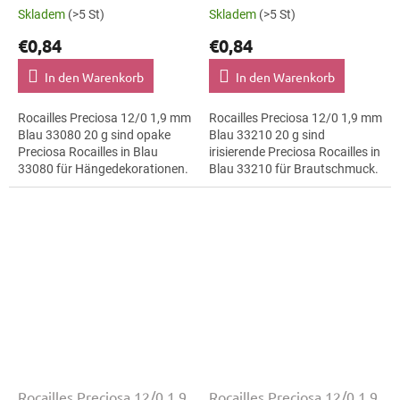
Skladem
(>5 St)
Skladem
(>5 St)
€0,84
€0,84
In den Warenkorb
In den Warenkorb
Rocailles Preciosa 12/0 1,9 mm
Rocailles Preciosa 12/0 1,9 mm
Blau 33080 20 g sind opake
Blau 33210 20 g sind
Preciosa Rocailles in Blau
irisierende Preciosa Rocailles in
33080 für Hängedekorationen.
Blau 33210 für Brautschmuck.
Die Größe 12/0 mit 1,9 mm
Die Größe 12/0 mit 1,9 mm
lässt sich präzise auffädeln,
lässt sich präzise auffädeln,...
sticken...
Rocailles Preciosa 12/0 1,9
Rocailles Preciosa 12/0 1,9