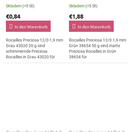
Skladem
(>5 St)
Skladem
(>5 St)
€0,84
€1,88
In den Warenkorb
In den Warenkorb
Rocailles Preciosa 12/0 1,9 mm
Rocailles Preciosa 12/0 1,9 mm
Grau 43020 20 g sind
Grün 38654 50 g sind matte
schimmernde Preciosa
Preciosa Rocailles in Grün
Rocailles in Grau 43020 für
38654 für
Modeapplikationen. Die Größe
Kinderbastelprojekte. Die
12/0 mit 1,9 mm lässt sich
Größe 12/0 mit 1,9 mm lässt
präzise auffädeln,...
sich präzise auffädeln,...