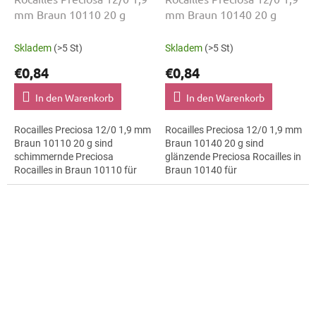
mm Braun 10110 20 g
mm Braun 10140 20 g
Skladem
(>5 St)
Skladem
(>5 St)
€0,84
€0,84
In den Warenkorb
In den Warenkorb
Rocailles Preciosa 12/0 1,9 mm
Rocailles Preciosa 12/0 1,9 mm
Braun 10110 20 g sind
Braun 10140 20 g sind
schimmernde Preciosa
glänzende Preciosa Rocailles in
Rocailles in Braun 10110 für
Braun 10140 für
Vintage-Stil. Die Größe 12/0 mit
minimalistische
1,9 mm lässt sich präzise
Schmuckstücke. Die Größe
auffädeln,...
12/0 mit 1,9 mm lässt sich
präzise...