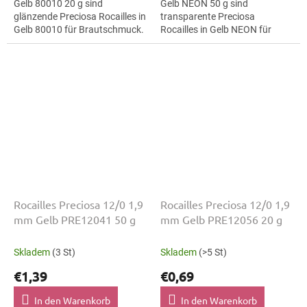
Gelb 80010 20 g sind
Gelb NEON 50 g sind
glänzende Preciosa Rocailles in
transparente Preciosa
Gelb 80010 für Brautschmuck.
Rocailles in Gelb NEON für
Die Größe 12/0 mit 1,9 mm
Festival-Looks. Die Größe 12/0
lässt sich präzise auffädeln,
mit 1,9 mm lässt sich präzise
sticken...
auffädeln,...
Rocailles Preciosa 12/0 1,9
Rocailles Preciosa 12/0 1,9
mm Gelb PRE12041 50 g
mm Gelb PRE12056 20 g
Skladem
(3 St)
Skladem
(>5 St)
€1,39
€0,69
In den Warenkorb
In den Warenkorb