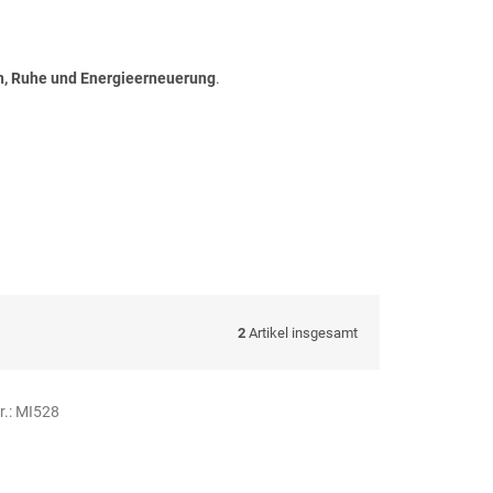
n, Ruhe und Energieerneuerung
.
2
Artikel insgesamt
r.:
MI528