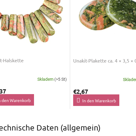
t-Halskette
Unakit-Plakette ca. 4 × 3,5 ×
Skladem
(>5 St)
Sklad
37
€2,67
n den Warenkorb
In den Warenkorb
S
t
echnische Daten (allgemein)
e
u