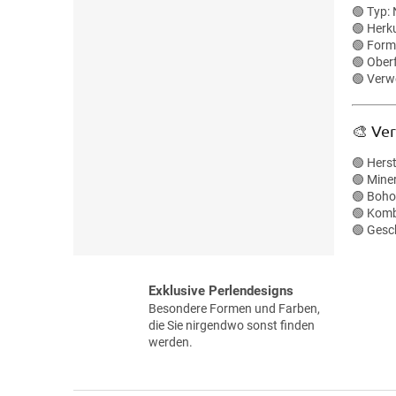
🟢 Typ:
🟢 Herk
🟢 Form:
🟢 Oberf
🟢 Verw
🎨 Ve
🟢 Hers
🟢 Mine
🟢 Boho
🟢 Komb
🟢 Gesc
Exklusive Perlendesigns
Besondere Formen und Farben,
die Sie nirgendwo sonst finden
werden.