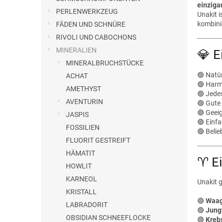
e
einziga
PERLENWERKZEUG
Unakit i
kombini
FÄDEN UND SCHNÜRE
RIVOLI UND CABOCHONS
MINERALIEN
💎 E
MINERALBRUCHSTÜCKE
🟢 Natü
ACHAT
🟢 Harm
AMETHYST
🟢 Jedes
AVENTURIN
🟢 Gute 
🟢 Geei
JASPIS
🟢 Einf
FOSSILIEN
🟢 Belie
FLUORIT GESTREIFT
HÄMATIT
♈ Ei
HOWLIT
KARNEOL
Unakit g
KRISTALL
🟢
Waa
LABRADORIT
🟢
Jung
OBSIDIAN SCHNEEFLOCKE
🟢
Kreb