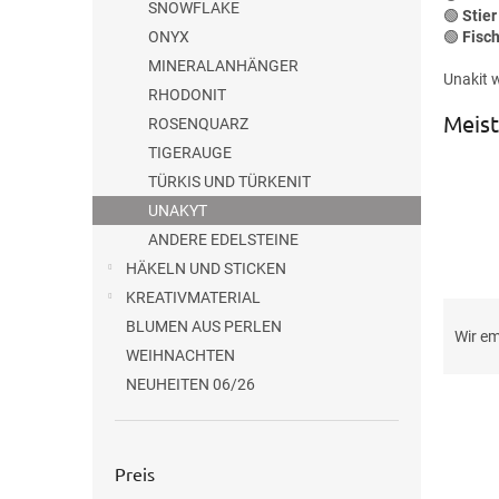
SNOWFLAKE
🟢
Stier
ONYX
🟢
Fisc
MINERALANHÄNGER
Unakit w
RHODONIT
Meist
ROSENQUARZ
TIGERAUGE
TÜRKIS UND TÜRKENIT
UNAKYT
ANDERE EDELSTEINE
HÄKELN UND STICKEN
KREATIVMATERIAL
P
BLUMEN AUS PERLEN
r
Wir e
o
WEIHNACHTEN
d
NEUHEITEN 06/26
L
u
i
k
s
t
Preis
t
s