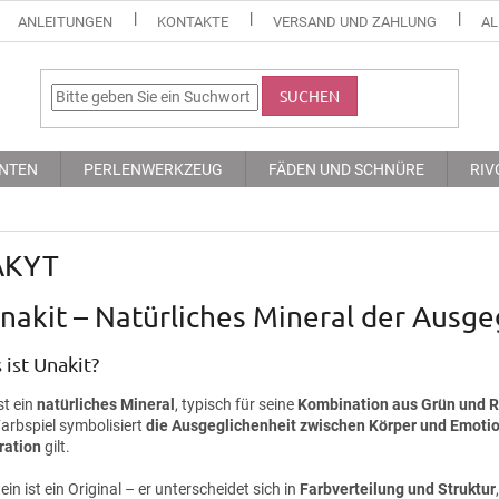
ANLEITUNGEN
KONTAKTE
VERSAND UND ZAHLUNG
AL
SUCHEN
NTEN
PERLENWERKZEUG
FÄDEN UND SCHNÜRE
RIV
AKYT
nakit – Natürliches Mineral der Ausg
ist Unakit?
st ein
natürliches Mineral
, typisch für seine
Kombination aus Grün und 
arbspiel symbolisiert
die Ausgeglichenheit zwischen Körper und Emoti
ration
gilt.
ein ist ein Original – er unterscheidet sich in
Farbverteilung und Struktur