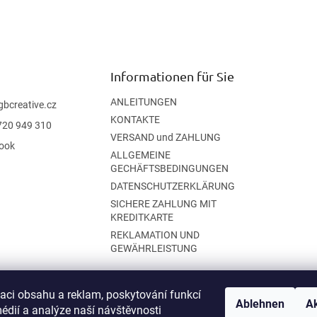
Informationen für Sie
ANLEITUNGEN
gbcreative.cz
KONTAKTE
720 949 310
VERSAND und ZAHLUNG
ook
ALLGEMEINE
GECHÄFTSBEDINGUNGEN
DATENSCHUTZERKLÄRUNG
SICHERE ZAHLUNG MIT
KREDITKARTE
REKLAMATION UND
GEWÄHRLEISTUNG
zaci obsahu a reklam, poskytování funkcí
Ablehnen
Ak
édií a analýze naší návštěvnosti