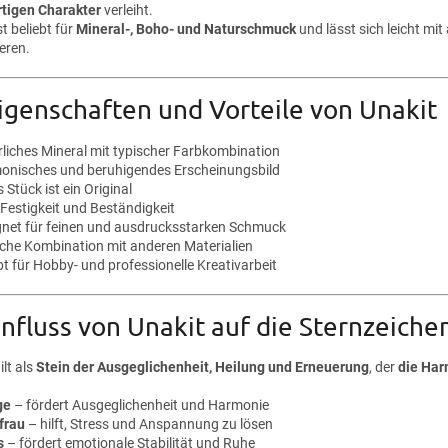
rtigen Charakter
verleiht.
st beliebt für
Mineral-, Boho- und Naturschmuck
und lässt sich leicht m
eren.
igenschaften und Vorteile von Unakit
rliches Mineral mit typischer Farbkombination
onisches und beruhigendes Erscheinungsbild
 Stück ist ein Original
Festigkeit und Beständigkeit
gnet für feinen und ausdrucksstarken Schmuck
ache Kombination mit anderen Materialien
bt für Hobby- und professionelle Kreativarbeit
nfluss von Unakit auf die Sternzeiche
ilt als
Stein der Ausgeglichenheit, Heilung und Erneuerung
, der
die Har
ge
– fördert Ausgeglichenheit und Harmonie
frau
– hilft, Stress und Anspannung zu lösen
s
– fördert emotionale Stabilität und Ruhe