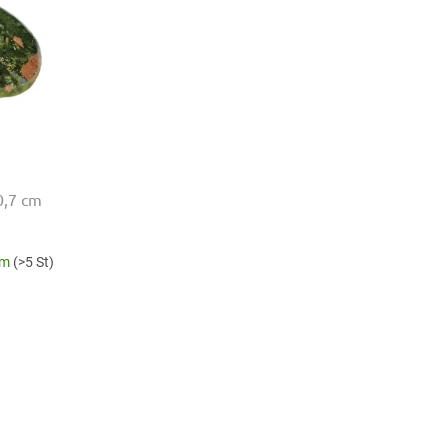
 0,7 cm
em
(>5 St)