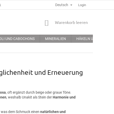
Deutsch
LGEMEINE GECHÄFTSBEDINGUNGEN
DATENSCHUTZERKLÄRUNG
Login
WARENKORB
Warenkorb leeren
OLI UND CABOCHONS
MINERALIEN
HÄKELN UND STICKEN
eglichenheit und Erneuerung
Rosa
, oft ergänzt durch beige oder graue Töne.
onen
, weshalb Unakit als Stein der
Harmonie und
, was dem Schmuck einen
natürlichen und