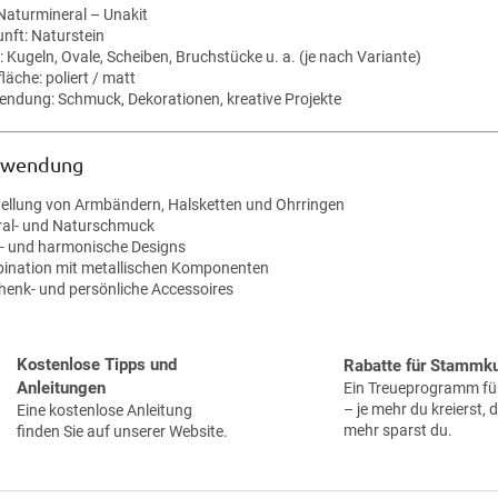
e
 Naturmineral – Unakit
r
unft: Naturstein
e
 Kugeln, Ovale, Scheiben, Bruchstücke u. a. (je nach Variante)
l
läche: poliert / matt
e
endung: Schmuck, Dekorationen, kreative Projekte
m
e
n
rwendung
t
e
tellung von Armbändern, Halsketten und Ohrringen
d
ral- und Naturschmuck
e
- und harmonische Designs
r
ination mit metallischen Komponenten
L
henk- und persönliche Accessoires
i
s
t
Kostenlose Tipps und
Rabatte für Stammk
e
Anleitungen
Ein Treueprogramm für
– je mehr du kreierst, 
Eine kostenlose Anleitung
mehr sparst du.
finden Sie auf unserer Website.