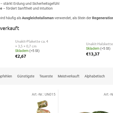
– stärkt Erdung und Sicherheitsgefühl
he
– fördert Sanftheit und Intuition
ird häufig als
Ausgleichstalisman
verwendet, als Stein der
Regeneratio
verkauft
Unakit-Plakette ca. 4
Unakit-Halskette
× 3,5 × 0,7 cm
Skladem
(>5 St)
Skladem
(>5 St)
€13,37
€2,67
mpfehlen
Günstigste
Teuerste
Meistverkauft
Alphabetisch
Art.-Nr.:
UN015
Art.-N