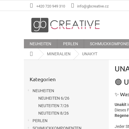
Zum
+420 720 949 310
info@gbcreative.cz
Inhalt
springen
NEUHEITEN
PERLEN
SCHMUCKKOMPONE
Startseite
MINERALIEN
UNAKYT
S
UN
e
Kategorien
i
Kategorien
überspringen
🟢 U
t
e
NEUHEITEN
n
✨ Was 
NEUHEITEN 6/26
l
Unakit
i
e
NEUTEITEN 7/26
Dieses F
i
NEUTEITEN 8/26
Regene
s
PERLEN
t
Jeder St
SCHMUCKKOMPONENTEN