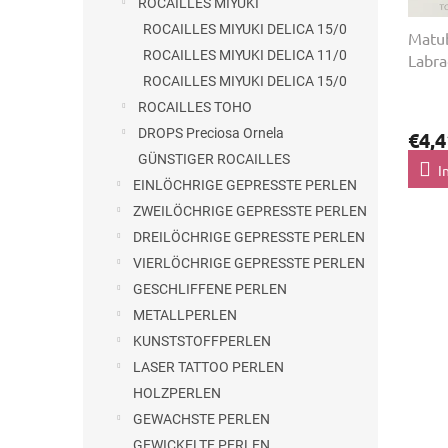
ROCAILLES MIYUKI
u
g
ROCAILLES MIYUKI DELICA 15/0
Matub
k
ROCAILLES MIYUKI DELICA 11/0
Labra
t
ROCAILLES MIYUKI DELICA 15/0
e
ROCAILLES TOHO
DROPS Preciosa Ornela
€4,4
GÜNSTIGER ROCAILLES
I
EINLÖCHRIGE GEPRESSTE PERLEN
ZWEILÖCHRIGE GEPRESSTE PERLEN
DREILÖCHRIGE GEPRESSTE PERLEN
VIERLÖCHRIGE GEPRESSTE PERLEN
GESCHLIFFENE PERLEN
METALLPERLEN
KUNSTSTOFFPERLEN
LASER TATTOO PERLEN
HOLZPERLEN
GEWACHSTE PERLEN
GEWICKELTE PERLEN