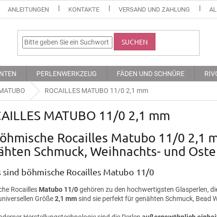
ANLEITUNGEN
KONTAKTE
VERSAND UND ZAHLUNG
AL
SUCHEN
NTEN
PERLENWERKZEUG
FÄDEN UND SCHNÜRE
RIV
 MATUBO
ROCAILLES MATUBO 11/0 2,1 mm
AILLES MATUBO 11/0 2,1 mm
öhmische Rocailles Matubo 11/0 2,1 m
ähten Schmuck, Weihnachts- und Oste
 sind böhmische Rocailles Matubo 11/0
he Rocailles
Matubo 11/0
gehören zu den hochwertigsten Glasperlen, die
 universellen Größe
2,1 mm
sind sie perfekt für genähten Schmuck, Bead W
derner Herstellungstechnologie sind die Perlen
außergewöhnlich einheit