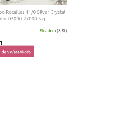
o Rocailles 11/0 Silver Crystal
dor 03000-27000 5 g
Skladem
(3 St)
1
n den Warenkorb
S
t
e
u
e
r
e
l
e
m
e
n