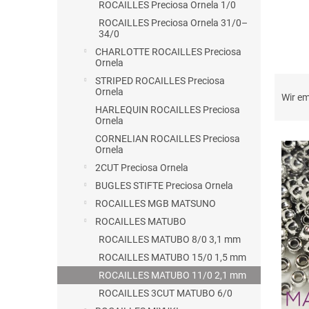
ROCAILLES Preciosa Ornela 1/0
ROCAILLES Preciosa Ornela 31/0–
34/0
CHARLOTTE ROCAILLES Preciosa
Ornela
P
STRIPED ROCAILLES Preciosa
Ornela
r
Wir e
o
HARLEQUIN ROCAILLES Preciosa
Ornela
d
L
u
CORNELIAN ROCAILLES Preciosa
Ornela
i
k
2CUT Preciosa Ornela
s
t
t
s
BUGLES STIFTE Preciosa Ornela
e
o
ROCAILLES MGB MATSUNO
d
r
ROCAILLES MATUBO
e
t
ROCAILLES MATUBO 8/0 3,1 mm
r
i
ROCAILLES MATUBO 15/0 1,5 mm
P
e
r
r
ROCAILLES MATUBO 11/0 2,1 mm
o
u
ROCAILLES 3CUT MATUBO 6/0
d
n