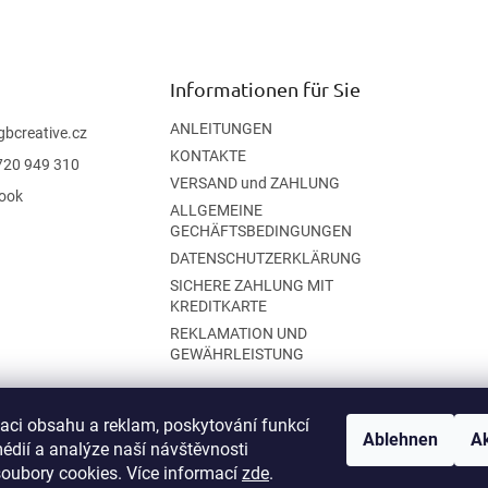
Informationen für Sie
ANLEITUNGEN
gbcreative.cz
KONTAKTE
720 949 310
VERSAND und ZAHLUNG
ook
ALLGEMEINE
GECHÄFTSBEDINGUNGEN
DATENSCHUTZERKLÄRUNG
SICHERE ZAHLUNG MIT
KREDITKARTE
REKLAMATION UND
GEWÄHRLEISTUNG
zaci obsahu a reklam, poskytování funkcí
Ablehnen
Ak
édií a analýze naší návštěvnosti
oubory cookies. Více informací
zde
.