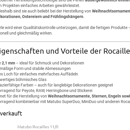
n Projekten einfaches Arbeiten gewährleistet.
shalb sind sie auch beliebt bei der Herstellung von
Weihnachtsornament
korationen, Ostereiern und Frühlingshängern
.
rle wird einer Qualitätskontrolle unterzogen, damit die fertigen Produk
ionell und gleichmäßig wirken.
igenschaften und Vorteile der Rocail
e
2,1 mm
– ideal für Schmuck und Dekorationen
mäßige Form und stabile Abmessungen
es Loch für einfaches mehrfaches Auffädeln
ertiges böhmisches Glas
azierfähige Farben – auch für langlebige Dekorationen geeignet
rragend für Peyote, RAW, Herringbone und Stickerei
net für die Herstellung von
Weihnachtsornamente, Sternen, Engeln sowi
rragend kombinierbar mit Matubo SuperDuo, MiniDuo und anderen Rocai
verkauft
Matubo Rocailles 11/0