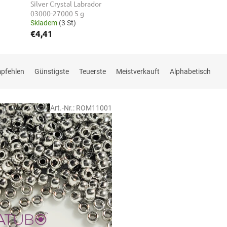
Silver Crystal Labrador
03000-27000 5 g
Skladem
(3 St)
€4,41
mpfehlen
Günstigste
Teuerste
Meistverkauft
Alphabetisch
Art.-Nr.:
ROM11001