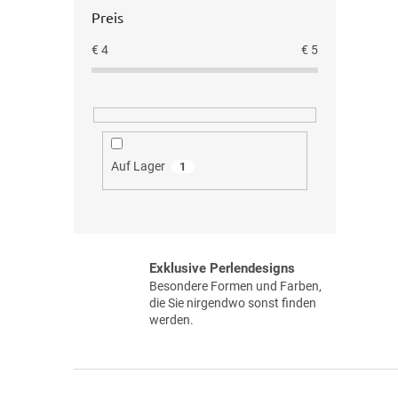
Preis
€
4
€
5
Auf Lager
1
Exklusive Perlendesigns
Besondere Formen und Farben,
die Sie nirgendwo sonst finden
werden.
F
u