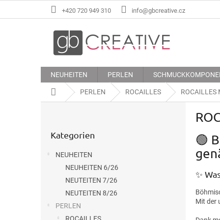
Zum
+420 720 949 310
info@gbcreative.cz
Inhalt
springen
NEUHEITEN
PERLEN
SCHMUCKKOMPONE
Startseite
PERLEN
ROCAILLES
ROCAILLES
S
ROC
e
Kategorien
i
Kategorien
überspringen
🟢 B
t
e
gen
NEUHEITEN
n
NEUHEITEN 6/26
l
✨ Was
e
NEUTEITEN 7/26
i
Böhmisc
NEUTEITEN 8/26
Mit der
s
PERLEN
t
ROCAILLES
Dank mo