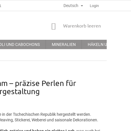
Deutsch
LGEMEINE GECHÄFTSBEDINGUNGEN
DATENSCHUTZERKLÄRUNG
Login
WARENKORB
Warenkorb leeren
OLI UND CABOCHONS
MINERALIEN
HÄKELN UND STICKEN
m – präzise Perlen für
rgestaltung
 in der Tschechischen Republik hergestellt werden.
eaving, Stickerei, Weberei und saisonale Dekorationen.
lich, präzise und haben ein glattes Loch
, was auch bei