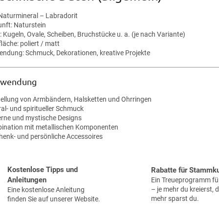
u
e
 Naturmineral – Labradorit
r
unft: Naturstein
e
 Kugeln, Ovale, Scheiben, Bruchstücke u. a. (je nach Variante)
l
läche: poliert / matt
e
endung: Schmuck, Dekorationen, kreative Projekte
m
e
n
rwendung
t
e
tellung von Armbändern, Halsketten und Ohrringen
d
al- und spiritueller Schmuck
e
rne und mystische Designs
r
ination mit metallischen Komponenten
L
henk- und persönliche Accessoires
i
s
t
Kostenlose Tipps und
Rabatte für Stammk
e
Anleitungen
Ein Treueprogramm für
– je mehr du kreierst, 
Eine kostenlose Anleitung
mehr sparst du.
finden Sie auf unserer Website.