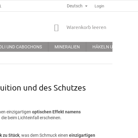
Deutsch
LGEMEINE GECHÄFTSBEDINGUNGEN
DATENSCHUTZERKLÄRUNG
Login
WARENKORB
Warenkorb leeren
OLI UND CABOCHONS
MINERALIEN
HÄKELN UND STICKEN
tuition und des Schutzes
inen einzigartigen
optischen Effekt namens
, die beim Lichteinfall erscheinen.
k zu Stück
, was dem Schmuck einen
einzigartigen