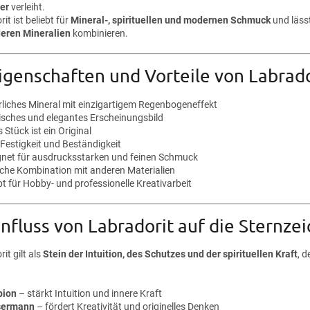
er
verleiht.
it ist beliebt für
Mineral-, spirituellen und modernen Schmuck
und läss
eren Mineralien
kombinieren.
igenschaften und Vorteile von Labrado
rliches Mineral mit einzigartigem Regenbogeneffekt
isches und elegantes Erscheinungsbild
 Stück ist ein Original
Festigkeit und Beständigkeit
gnet für ausdrucksstarken und feinen Schmuck
ache Kombination mit anderen Materialien
bt für Hobby- und professionelle Kreativarbeit
nfluss von Labradorit auf die Sternze
it gilt als
Stein der Intuition, des Schutzes und der spirituellen Kraft
, d
pion
– stärkt Intuition und innere Kraft
sermann
– fördert Kreativität und originelles Denken