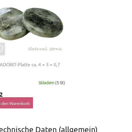
DORIT-Platte ca. 4 × 3 × 0,7
Skladem
(5 St)
2
n den Warenkorb
S
t
echnische Daten (allgemein)
e