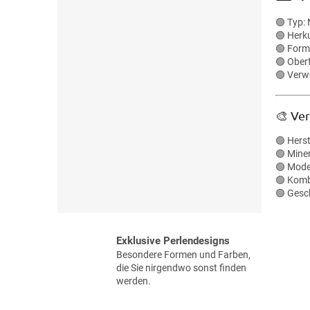
🟢 Typ:
🟢 Herk
🟢 Form:
🟢 Oberf
🟢 Verw
🎨 Ve
🟢 Hers
🟢 Miner
🟢 Mode
🟢 Komb
🟢 Gesc
Exklusive Perlendesigns
Besondere Formen und Farben,
die Sie nirgendwo sonst finden
werden.