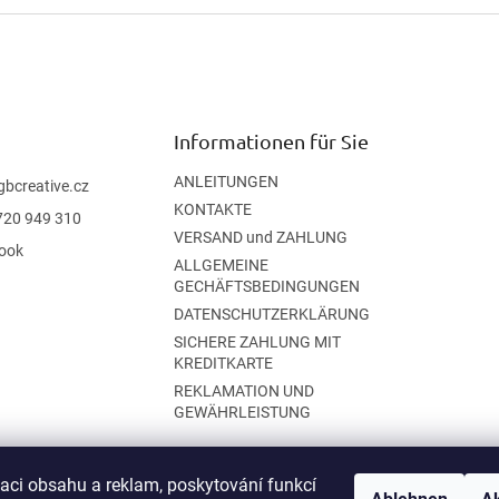
Informationen für Sie
ANLEITUNGEN
gbcreative.cz
KONTAKTE
720 949 310
VERSAND und ZAHLUNG
ook
ALLGEMEINE
GECHÄFTSBEDINGUNGEN
DATENSCHUTZERKLÄRUNG
SICHERE ZAHLUNG MIT
KREDITKARTE
REKLAMATION UND
GEWÄHRLEISTUNG
zaci obsahu a reklam, poskytování funkcí