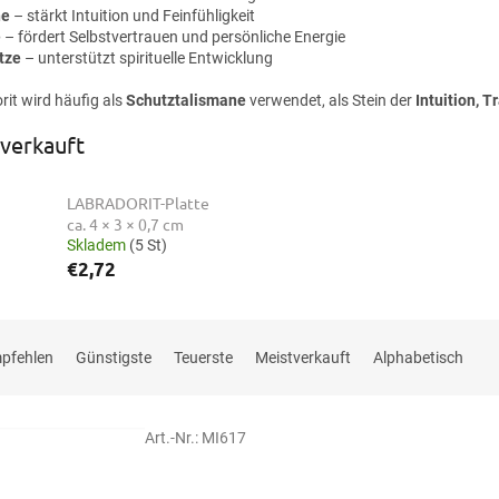
he
– stärkt Intuition und Feinfühligkeit
e
– fördert Selbstvertrauen und persönliche Energie
tze
– unterstützt spirituelle Entwicklung
rit wird häufig als
Schutztalismane
verwendet, als Stein der
Intuition, 
verkauft
LABRADORIT-Platte
ca. 4 × 3 × 0,7 cm
Skladem
(5 St)
€2,72
mpfehlen
Günstigste
Teuerste
Meistverkauft
Alphabetisch
Art.-Nr.:
MI617