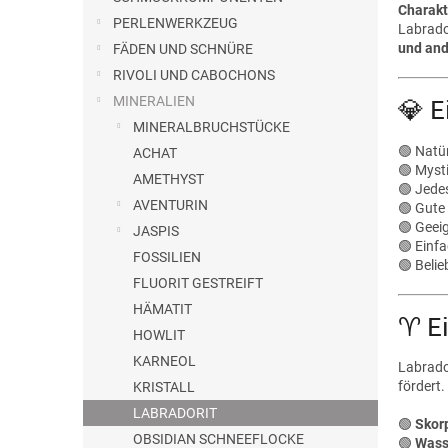
e
Charakt
PERLENWERKZEUG
Labrador
und and
FÄDEN UND SCHNÜRE
RIVOLI UND CABOCHONS
MINERALIEN
💎 E
MINERALBRUCHSTÜCKE
🟢 Natü
ACHAT
🟢 Myst
AMETHYST
🟢 Jedes
AVENTURIN
🟢 Gute 
🟢 Geei
JASPIS
🟢 Einf
FOSSILIEN
🟢 Belie
FLUORIT GESTREIFT
HÄMATIT
♈ Ei
HOWLIT
KARNEOL
Labrador
fördert.
KRISTALL
LABRADORIT
🟢
Skor
OBSIDIAN SCHNEEFLOCKE
🟢
Was