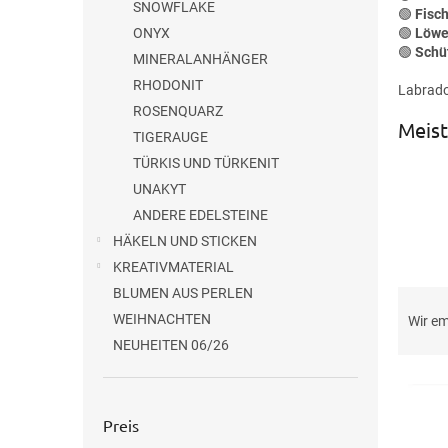
SNOWFLAKE
🟢
Fisc
ONYX
🟢
Löw
🟢
Schü
MINERALANHÄNGER
RHODONIT
Labrado
ROSENQUARZ
Meist
TIGERAUGE
TÜRKIS UND TÜRKENIT
UNAKYT
ANDERE EDELSTEINE
HÄKELN UND STICKEN
KREATIVMATERIAL
P
BLUMEN AUS PERLEN
r
WEIHNACHTEN
Wir e
o
NEUHEITEN 06/26
d
L
u
i
k
Preis
s
t