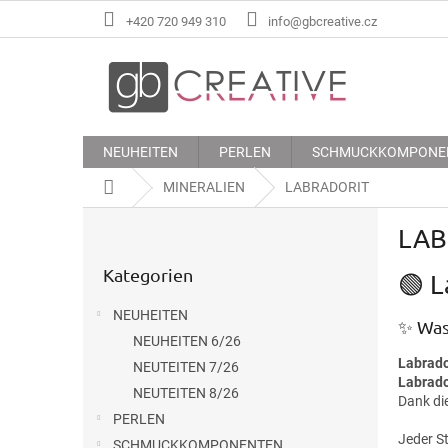
Zum
+420 720 949 310
info@gbcreative.cz
Inhalt
springen
NEUHEITEN
PERLEN
SCHMUCKKOMPONE
Startseite
MINERALIEN
LABRADORIT
S
LAB
e
Kategorien
i
Kategorien
überspringen
🟢 L
t
e
NEUHEITEN
n
✨ Was 
NEUHEITEN 6/26
l
Labrado
e
NEUTEITEN 7/26
Labrad
i
NEUTEITEN 8/26
Dank die
s
PERLEN
t
Jeder St
SCHMUCKKOMPONENTEN