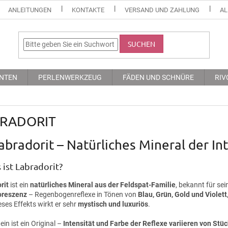
ANLEITUNGEN
KONTAKTE
VERSAND UND ZAHLUNG
AL
SUCHEN
NTEN
PERLENWERKZEUG
FÄDEN UND SCHNÜRE
RIV
RADORIT
abradorit – Natürliches Mineral der In
ist Labradorit?
rit
ist ein
natürliches Mineral aus der Feldspat-Familie
, bekannt für se
oreszenz
– Regenbogenreflexe in Tönen von
Blau, Grün, Gold und Violett
ses Effekts wirkt er sehr
mystisch und luxuriös
.
ein ist ein Original –
Intensität und Farbe der Reflexe variieren von Stüc