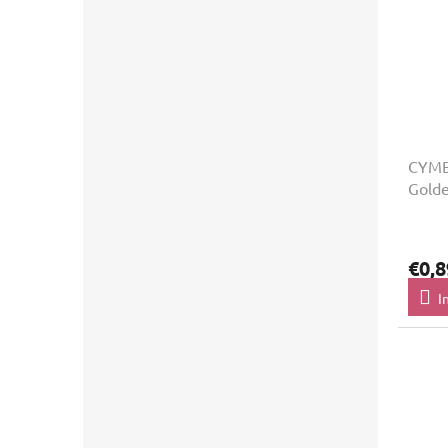
CYMB
Gold
€0,8
I