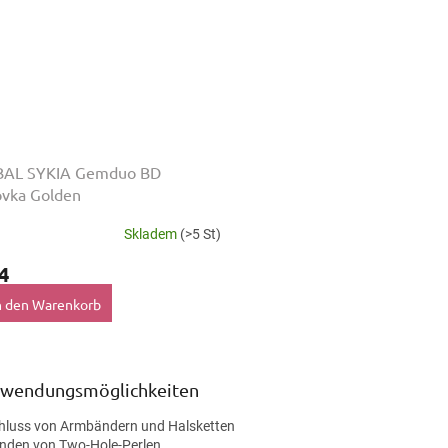
AL SYKIA Gemduo BD
ovka Golden
Skladem
(>5 St)
4
n den Warenkorb
S
t
rwendungsmöglichkeiten
e
u
hluss von Armbändern und Halsketten
e
inden von Two-Hole-Perlen