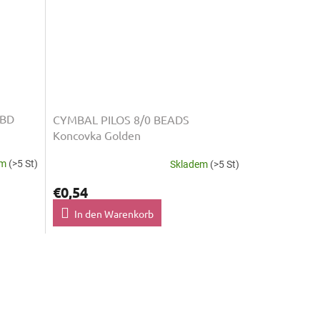
 BD
CYMBAL PILOS 8/0 BEADS
Koncovka Golden
em
(>5 St)
Skladem
(>5 St)
€0,54
In den Warenkorb