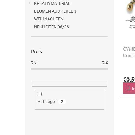
e
t
KREATIVMATERIAL
r
i
BLUMEN AUS PERLEN
P
e
WEIHNACHTEN
r
r
NEUHEITEN 06/26
o
u
d
n
u
g
CYMB
k
Preis
Konc
t
e
€
0
€
2
€0,5
I
Auf Lager
7