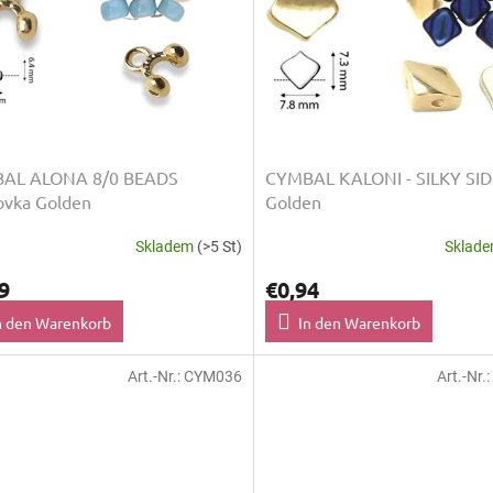
AL ALONA 8/0 BEADS
CYMBAL KALONI - SILKY SI
ovka Golden
Golden
Skladem
(>5 St)
Sklad
9
€0,94
n den Warenkorb
In den Warenkorb
Art.-Nr.:
CYM036
Art.-Nr.: