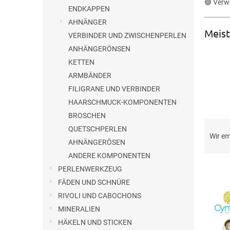
🟢 Verw
ENDKAPPEN
AHNÄNGER
Meist
VERBINDER UND ZWISCHENPERLEN
ANHÄNGERÖNSEN
KETTEN
ARMBÄNDER
FILIGRANE UND VERBINDER
HAARSCHMUCK-KOMPONENTEN
BROSCHEN
P
QUETSCHPERLEN
r
Wir e
AHNÄNGERÖSEN
o
d
ANDERE KOMPONENTEN
L
u
PERLENWERKZEUG
i
k
FÄDEN UND SCHNÜRE
s
t
RIVOLI UND CABOCHONS
t
s
MINERALIEN
e
o
HÄKELN UND STICKEN
d
r