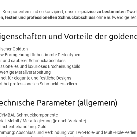
Komponenten sind so konzipiert, dass sie
präzise zu bestimmten Two-
n, festen und professionellen Schmuckabschluss
ohne aufwendige Tech
Eigenschaften und Vorteile der gol
sischer Goldton
ise Formgebung für bestimmte Perlentypen
er und sauberer Schmuckabschluss
essionelles und luxuriöses Erscheinungsbild
wertige Metallverarbeitung
net für elegante und festliche Designs
bt bei professionellen Schmuckherstellern
echnische Parameter (allgemein)
: CYMBAL Schmuckkomponente
ial: Metall / Metalllegierung (je nach Variante)
flächenbehandlung: Gold
immung: Abschluss und Verbindung von Two-Hole- und Multi-Hole-Perlen