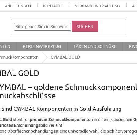
ANLEITUNGEN
KONTAKTE
VERSAND UND ZAHLUNG
AL
SUCHEN
NTEN
PERLENWERKZEUG
FÄDEN UND SCHNÜRE
RIV
hmuckkomponenten
CYMBAL GOLD
BAL GOLD
CYMBAL – goldene Schmuckkomponente
muckabschlüsse
 sind CYMBAL Komponenten in Gold-Ausführung
 Gold
steht für
premium Schmuckkomponenten
in einem klassischen
G
uriöses Erscheinungsbild
verleiht.
dene Oberflächenbehandlung ist eine universelle Wahl, die sich hervorra