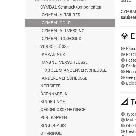
e
CYMBAL Schmuckkomponenten
CYMBAL 
CYMBAL ALTSILBER
saubere
CYMBAL GOLD
CYMBAL ALTMESSING
💎 
CYMBAL ROSEGOLD
VERSCHLÜSSE
🟢 Klas
🟢 Präz
KARABINER
🟢 Fest
MAGNETVERSCHLÜSSE
🟢 Prof
TOGGLE STANGENVERSCHLÜSSE
🟢 Hoch
🟢 Geeig
ANDERE VERSCHLÜSSE
🟢 Belie
NEITSIFTE
ÖSENNADELN
📐 T
BINDERINGE
GESCHLOSSENE RINGE
🟢 Typ
PERLKAPPEN
🟢 Mater
RINGE-BASIS
🟢 Ober
🟢 Best
OHRRINGE