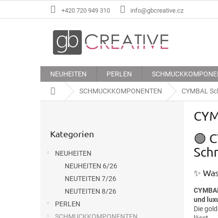
Zum
+420 720 949 310
info@gbcreative.cz
Inhalt
springen
NEUHEITEN
PERLEN
SCHMUCKKOMPONE
Startseite
SCHMUCKKOMPONENTEN
CYMBAL Sc
S
CYM
e
Kategorien
i
Kategorien
überspringen
🟢 
t
e
Sch
NEUHEITEN
n
NEUHEITEN 6/26
l
✨ Was
e
NEUTEITEN 7/26
i
CYMBAL
NEUTEITEN 8/26
und lux
s
PERLEN
Die gol
t
SCHMUCKKOMPONENTEN
lässt.