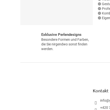
🟢 Gest
🟢 Profe
🟢 Komb
🟢 Eige
Exklusive Perlendesigns
Besondere Formen und Farben,
die Sie nirgendwo sonst finden
werden.
F
u
ß
z
e
Kontakt
i
l
info
@
e
+420 