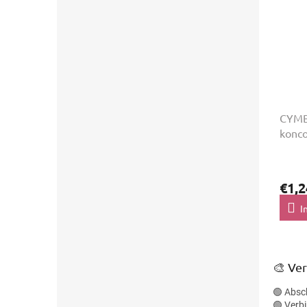
CYMB
konc
€1,2
I
🎨 Ve
🟢 Absc
🟢 Verb