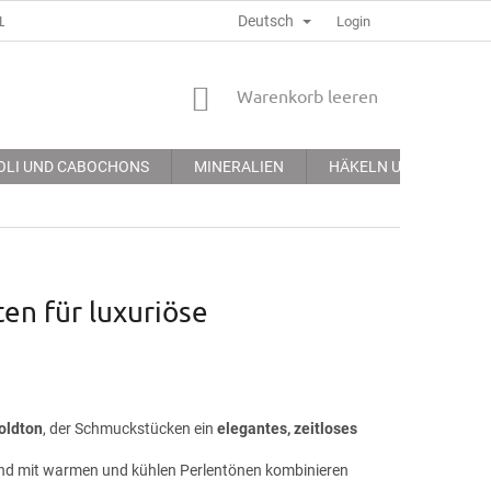
Deutsch
LGEMEINE GECHÄFTSBEDINGUNGEN
DATENSCHUTZERKLÄRUNG
Login
WARENKORB
Warenkorb leeren
OLI UND CABOCHONS
MINERALIEN
HÄKELN UND STICKEN
n für luxuriöse
oldton
, der Schmuckstücken ein
elegantes, zeitloses
gend mit warmen und kühlen Perlentönen kombinieren