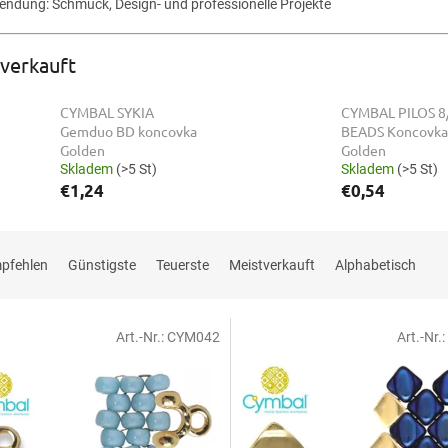
endung: Schmuck, Design- und professionelle Projekte
verkauft
CYMBAL SYKIA
CYMBAL PILOS 8
Gemduo BD koncovka
BEADS Koncovka
Golden
Golden
Skladem
(>5 St)
Skladem
(>5 St)
€1,24
€0,54
mpfehlen
Günstigste
Teuerste
Meistverkauft
Alphabetisch
Art.-Nr.:
CYM042
Art.-Nr.: