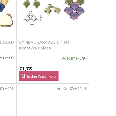
DE BEAD
CYMBAL KARAVOS GINKO
Koncovka Golden
em
(>5 St)
Skladem
(>5 St)
€1,78
In den Warenkorb
CYM003
Art.-Nr.:
CYM024-3