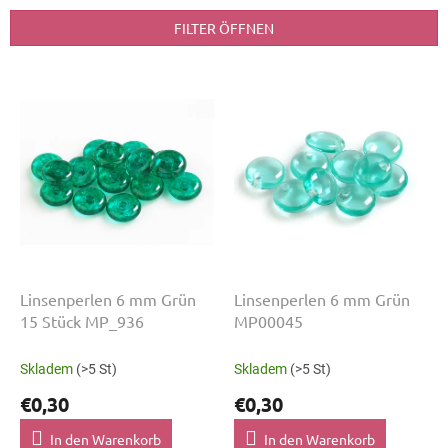
k
t
FILTER ÖFFNEN
s
o
L
r
i
t
s
i
t
e
e
r
d
u
e
n
r
g
P
r
o
Linsenperlen 6 mm Grün
Linsenperlen 6 mm Grün
d
15 Stück MP_936
MP00045
u
k
Skladem
(>5 St)
Skladem
(>5 St)
t
€0,30
€0,30
e
In den Warenkorb
In den Warenkorb