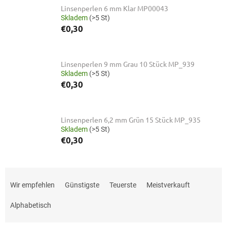
Linsenperlen 6 mm Klar MP00043
Skladem
(>5 St)
€0,30
Linsenperlen 9 mm Grau 10 Stück MP_939
Skladem
(>5 St)
€0,30
Linsenperlen 6,2 mm Grün 15 Stück MP_935
Skladem
(>5 St)
€0,30
P
r
Wir empfehlen
Günstigste
Teuerste
Meistverkauft
o
d
Alphabetisch
u