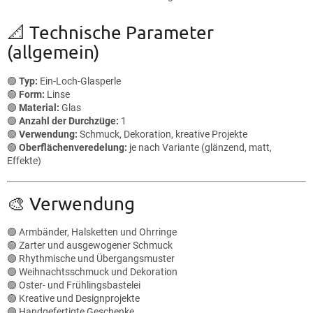
S
Geschenkverpackungen. Die...
t
e
📐 Technische Parameter
u
(allgemein)
e
r
e
🟢
Typ:
Ein-Loch-Glasperle
l
🟢
Form:
Linse
e
🟢
Material:
Glas
m
🟢
Anzahl der Durchzüge:
1
e
🟢
Verwendung:
Schmuck, Dekoration, kreative Projekte
n
🟢
Oberflächenveredelung:
je nach Variante (glänzend, matt,
t
Effekte)
e
d
🎨 Verwendung
e
r
L
🟢 Armbänder, Halsketten und Ohrringe
i
🟢 Zarter und ausgewogener Schmuck
s
🟢 Rhythmische und Übergangsmuster
t
🟢 Weihnachtsschmuck und Dekoration
e
🟢 Oster- und Frühlingsbastelei
🟢 Kreative und Designprojekte
🟢 Handgefertigte Geschenke