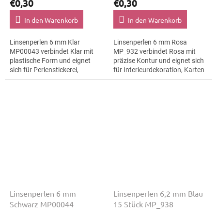
€0,30
€0,30
In den Warenkorb
In den Warenkorb
Linsenperlen 6 mm Klar
Linsenperlen 6 mm Rosa
MP00043 verbindet Klar mit
MP_932 verbindet Rosa mit
plastische Form und eignet
präzise Kontur und eignet sich
sich für Perlenstickerei,
für Interieurdekoration, Karten
Makramee-Details und
und Geschenkverpackungen
Haarspangen. Die Größe 6 mm
und Makramee-Details. Die
hilft bei klaren Mustern,...
Größe 6 mm...
Linsenperlen 6 mm
Linsenperlen 6,2 mm Blau
Schwarz MP00044
15 Stück MP_938