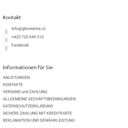
u
ß
z
Kontakt
e
i
info
@
gbcreative.cz
l
+420 720 949 310
e
Facebook
Informationen für Sie
ANLEITUNGEN
KONTAKTE
VERSAND und ZAHLUNG
ALLGEMEINE GECHÄFTSBEDINGUNGEN
DATENSCHUTZERKLÄRUNG
SICHERE ZAHLUNG MIT KREDITKARTE
REKLAMATION UND GEWÄHRLEISTUNG