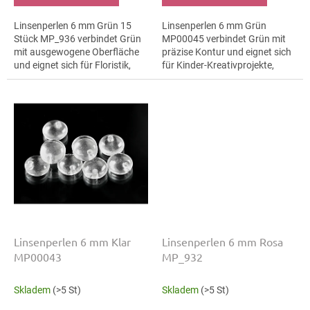
Linsenperlen 6 mm Grün 15
Linsenperlen 6 mm Grün
Stück MP_936 verbindet Grün
MP00045 verbindet Grün mit
mit ausgewogene Oberfläche
präzise Kontur und eignet sich
und eignet sich für Floristik,
für Kinder-Kreativprojekte,
Taschenanhänger und
Haarspangen und Armbänder.
Taschenanhänger. Die Größe 6
Die Größe 6 mm hilft bei klaren
mm hilft bei...
Mustern,...
Linsenperlen 6 mm Klar
Linsenperlen 6 mm Rosa
MP00043
MP_932
Skladem
(>5 St)
Skladem
(>5 St)