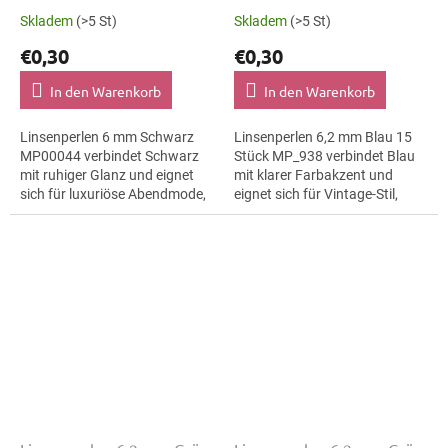
Skladem
(>5 St)
Skladem
(>5 St)
€0,30
€0,30
In den Warenkorb
In den Warenkorb
Linsenperlen 6 mm Schwarz
Linsenperlen 6,2 mm Blau 15
MP00044 verbindet Schwarz
Stück MP_938 verbindet Blau
mit ruhiger Glanz und eignet
mit klarer Farbakzent und
sich für luxuriöse Abendmode,
eignet sich für Vintage-Stil,
Broschen und
Makramee-Details und
Textilapplikationen. Die Größe 6
Haarspangen. Die Größe 6,2
mm hilft bei klaren...
mm hilft bei...