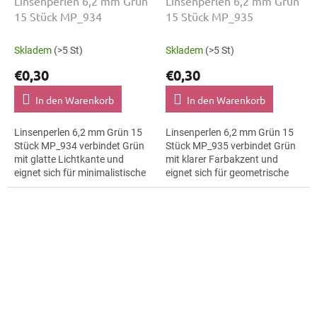
Linsenperlen 6,2 mm Grün
Linsenperlen 6,2 mm Grün
15 Stück MP_934
15 Stück MP_935
Skladem
(>5 St)
Skladem
(>5 St)
€0,30
€0,30
In den Warenkorb
In den Warenkorb
Linsenperlen 6,2 mm Grün 15
Linsenperlen 6,2 mm Grün 15
Stück MP_934 verbindet Grün
Stück MP_935 verbindet Grün
mit glatte Lichtkante und
mit klarer Farbakzent und
eignet sich für minimalistische
eignet sich für geometrische
Schmuckstücke,
Muster, Karten und
Textilapplikationen und
Geschenkverpackungen und
Trachtenaccessoires. Die...
Makramee-Details. Die...