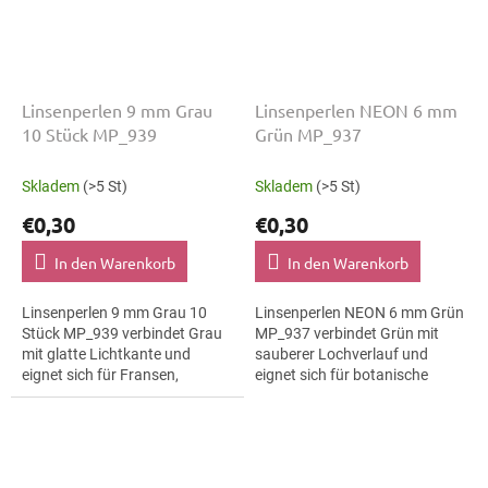
Linsenperlen 9 mm Grau
Linsenperlen NEON 6 mm
10 Stück MP_939
Grün MP_937
Skladem
(>5 St)
Skladem
(>5 St)
€0,30
€0,30
In den Warenkorb
In den Warenkorb
Linsenperlen 9 mm Grau 10
Linsenperlen NEON 6 mm Grün
Stück MP_939 verbindet Grau
MP_937 verbindet Grün mit
mit glatte Lichtkante und
sauberer Lochverlauf und
eignet sich für Fransen,
eignet sich für botanische
Trachtenaccessoires und
Motive, Ohrringe und
Ohrringe. Die Größe 9 mm hilft
Broschen. Die Größe 6 mm hilft
bei klaren...
bei klaren Mustern,...