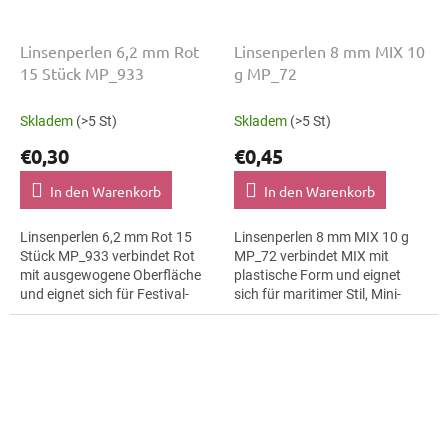
Linsenperlen 6,2 mm Rot
Linsenperlen 8 mm MIX 10
15 Stück MP_933
g MP_72
Skladem
(>5 St)
Skladem
(>5 St)
€0,30
€0,45
In den Warenkorb
In den Warenkorb
Linsenperlen 6,2 mm Rot 15
Linsenperlen 8 mm MIX 10 g
Stück MP_933 verbindet Rot
MP_72 verbindet MIX mit
mit ausgewogene Oberfläche
plastische Form und eignet
und eignet sich für Festival-
sich für maritimer Stil, Mini-
Accessoires,
Ornamente und Mini-
Trachtenaccessoires und
Ornamente. Die Größe 8 mm
Ohrringe. Die Größe 6,2 mm...
hilft bei klaren...