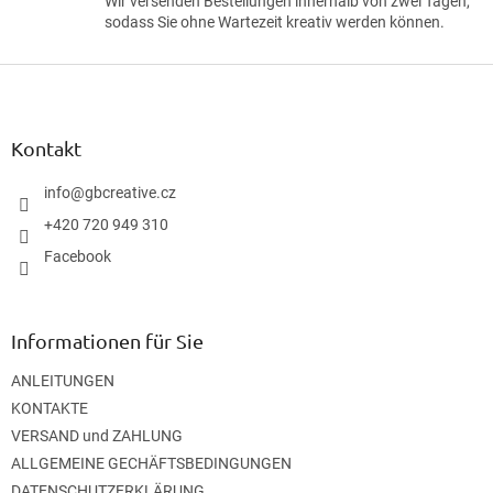
Wir versenden Bestellungen innerhalb von zwei Tagen,
sodass Sie ohne Wartezeit kreativ werden können.
F
u
ß
z
Kontakt
e
i
info
@
gbcreative.cz
l
+420 720 949 310
e
Facebook
Informationen für Sie
ANLEITUNGEN
KONTAKTE
VERSAND und ZAHLUNG
ALLGEMEINE GECHÄFTSBEDINGUNGEN
DATENSCHUTZERKLÄRUNG