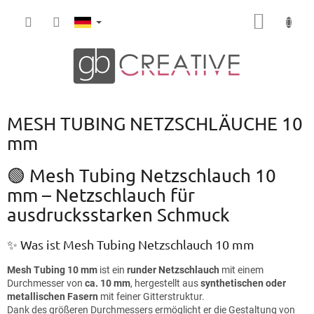
Zum
WARE
Inhalt
springen
MESH TUBING NETZSCHLÄUCHE 10
mm
🟢 Mesh Tubing Netzschlauch 10
mm – Netzschlauch für
ausdrucksstarken Schmuck
✨ Was ist Mesh Tubing Netzschlauch 10 mm
Mesh Tubing 10 mm
ist ein
runder Netzschlauch
mit einem
Durchmesser von
ca. 10 mm
, hergestellt aus
synthetischen oder
metallischen Fasern
mit feiner Gitterstruktur.
Dank des größeren Durchmessers ermöglicht er die Gestaltung von