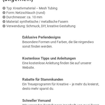
e
r
🟢 Typ: Kreativmaterial – Mesh Tubing
L
🟢 Form: Netzschlauch (rund)
i
🟢 Durchmesser: ca. 10 mm
s
🟢 Material: synthetische / metallische Fasern
t
🟢 Verwendung: Schmuck, DIY, kreative Gestaltung
e
Exklusive Perlendesigns
Besondere Formen und Farben, die Sie nirgendwo
sonst finden werden.
Kostenlose Tipps und Anleitungen
Eine kostenlose Anleitung finden Sie auf unserer
Website.
Rabatte für Stammkunden
Ein Treueprogramm für Kreative – je mehr du kreierst,
desto mehr sparst du.
Schneller Versand