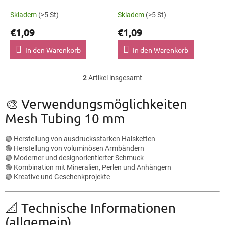
K219
K218
k
Skladem
(>5 St)
Skladem
(>5 St)
t
€1,09
€1,09
e
In den Warenkorb
In den Warenkorb
2
Artikel insgesamt
S
t
e
🎨 Verwendungsmöglichkeiten
u
Mesh Tubing 10 mm
e
r
e
🟢 Herstellung von ausdrucksstarken Halsketten
l
🟢 Herstellung von voluminösen Armbändern
e
🟢 Moderner und designorientierter Schmuck
m
🟢 Kombination mit Mineralien, Perlen und Anhängern
e
🟢 Kreative und Geschenkprojekte
n
t
📐 Technische Informationen
e
d
(allgemein)