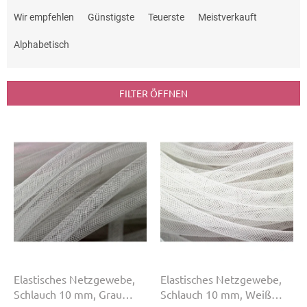
P
r
Wir empfehlen
Günstigste
Teuerste
Meistverkauft
o
d
Alphabetisch
u
k
t
FILTER ÖFFNEN
s
o
L
r
i
t
s
i
t
e
e
r
d
u
e
n
r
g
P
r
o
Elastisches Netzgewebe,
Elastisches Netzgewebe,
d
Schlauch 10 mm, Grau
Schlauch 10 mm, Weiß
u