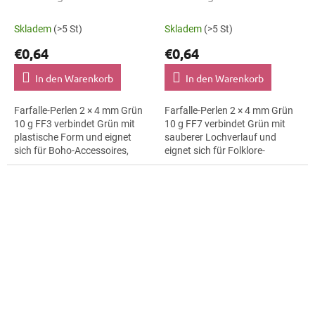
Skladem
(>5 St)
Skladem
(>5 St)
€0,64
€0,64
In den Warenkorb
In den Warenkorb
Farfalle-Perlen 2 × 4 mm Grün
Farfalle-Perlen 2 × 4 mm Grün
10 g FF3 verbindet Grün mit
10 g FF7 verbindet Grün mit
plastische Form und eignet
sauberer Lochverlauf und
sich für Boho-Accessoires,
eignet sich für Folklore-
Armbänder und Karten und
Bordüren, Broschen und
Geschenkverpackungen. Die
Textilapplikationen. Die Größe 4
Größe 4 mm...
mm hilft bei...