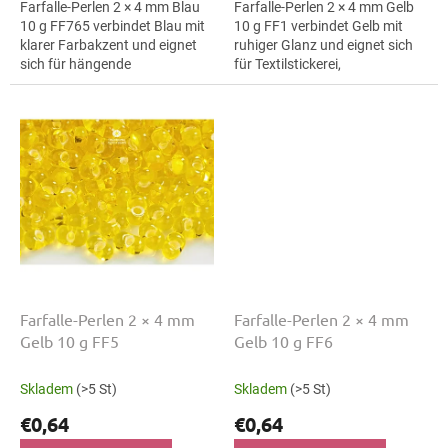
Farfalle-Perlen 2 × 4 mm Blau
Farfalle-Perlen 2 × 4 mm Gelb
10 g FF765 verbindet Blau mit
10 g FF1 verbindet Gelb mit
klarer Farbakzent und eignet
ruhiger Glanz und eignet sich
sich für hängende
für Textilstickerei,
Dekorationen, Mini-Ornamente
Taschenanhänger und
und Mini-Ornamente. Die Größe
Taschenanhänger. Die Größe 4
4 mm hilft...
mm hilft bei klaren...
Farfalle-Perlen 2 × 4 mm
Farfalle-Perlen 2 × 4 mm
Gelb 10 g FF5
Gelb 10 g FF6
Skladem
(>5 St)
Skladem
(>5 St)
€0,64
€0,64