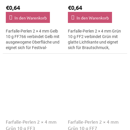
€0,64
€0,64
In den Warenkorb
In den Warenkorb
Farfalle-Perlen 2 × 4 mm Gelb
Farfalle-Perlen 2 × 4 mm Grün
10 g FF766 verbindet Gelb mit
10 g FF2 verbindet Grün mit
ausgewogene Oberfläche und
glatte Lichtkante und eignet
eignet sich für Festival-
sich für Brautschmuck,
Accessoires,
Ohrringe und Broschen. Die
Trachtenaccessoires und
Größe 4 mm hilft bei klaren
Ohrringe. Die Größe 4 mm...
Mustern,...
Farfalle-Perlen 2 × 4 mm
Farfalle-Perlen 2 × 4 mm
Grün 10 g FF3
Grün 10 g FF7