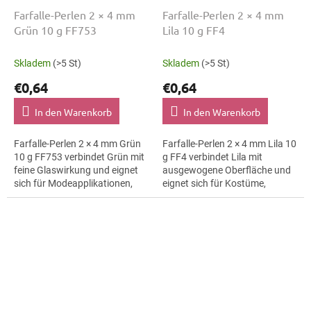
Farfalle-Perlen 2 × 4 mm
Farfalle-Perlen 2 × 4 mm
Grün 10 g FF753
Lila 10 g FF4
Skladem
(>5 St)
Skladem
(>5 St)
€0,64
€0,64
In den Warenkorb
In den Warenkorb
Farfalle-Perlen 2 × 4 mm Grün
Farfalle-Perlen 2 × 4 mm Lila 10
10 g FF753 verbindet Grün mit
g FF4 verbindet Lila mit
feine Glaswirkung und eignet
ausgewogene Oberfläche und
sich für Modeapplikationen,
eignet sich für Kostüme,
Haarspangen und Armbänder.
Textilapplikationen und
Die Größe 4 mm hilft bei
Trachtenaccessoires. Die
klaren...
Größe 4 mm hilft...