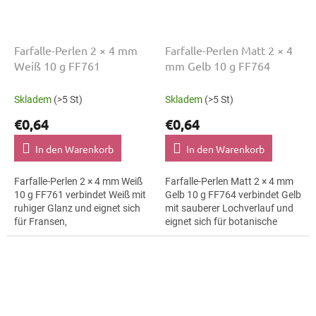
Farfalle-Perlen 2 × 4 mm
Farfalle-Perlen Matt 2 × 4
Weiß 10 g FF761
mm Gelb 10 g FF764
Skladem
(>5 St)
Skladem
(>5 St)
€0,64
€0,64
In den Warenkorb
In den Warenkorb
Farfalle-Perlen 2 × 4 mm Weiß
Farfalle-Perlen Matt 2 × 4 mm
10 g FF761 verbindet Weiß mit
Gelb 10 g FF764 verbindet Gelb
ruhiger Glanz und eignet sich
mit sauberer Lochverlauf und
für Fransen,
eignet sich für botanische
Trachtenaccessoires und
Motive, Ohrringe und
Ohrringe. Die Größe 4 mm hilft
Broschen. Die Größe 4 mm hilft
bei klaren Mustern,...
bei...