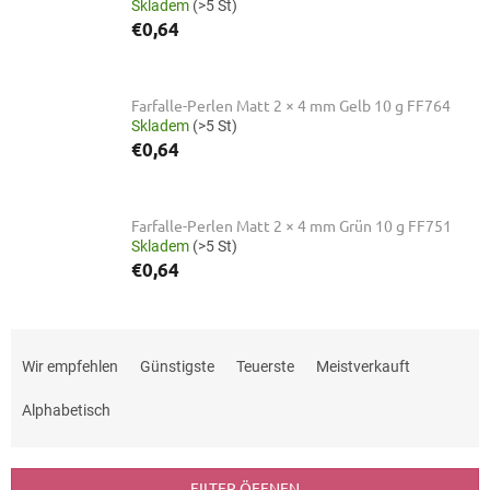
Skladem
(>5 St)
€0,64
Farfalle-Perlen Matt 2 × 4 mm Gelb 10 g FF764
Skladem
(>5 St)
€0,64
Farfalle-Perlen Matt 2 × 4 mm Grün 10 g FF751
Skladem
(>5 St)
€0,64
P
r
Wir empfehlen
Günstigste
Teuerste
Meistverkauft
o
d
Alphabetisch
u
k
t
FILTER ÖFFNEN