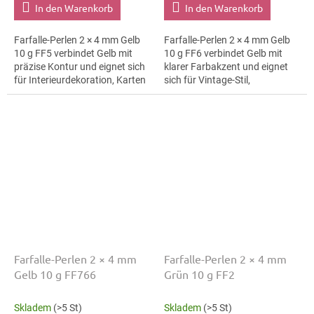
In den Warenkorb
In den Warenkorb
Farfalle-Perlen 2 × 4 mm Gelb
Farfalle-Perlen 2 × 4 mm Gelb
10 g FF5 verbindet Gelb mit
10 g FF6 verbindet Gelb mit
präzise Kontur und eignet sich
klarer Farbakzent und eignet
für Interieurdekoration, Karten
sich für Vintage-Stil,
und Geschenkverpackungen
Makramee-Details und
und Makramee-Details. Die
Haarspangen. Die Größe 4 mm
Größe...
hilft bei klaren...
Farfalle-Perlen 2 × 4 mm
Farfalle-Perlen 2 × 4 mm
Gelb 10 g FF766
Grün 10 g FF2
Skladem
(>5 St)
Skladem
(>5 St)