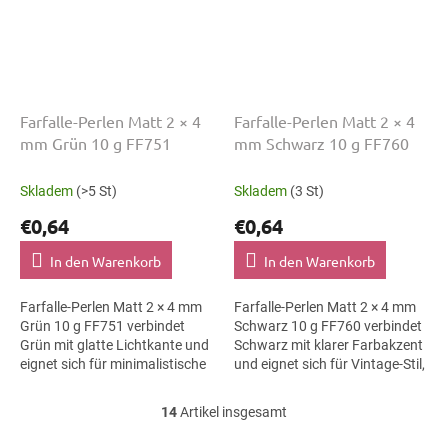
Farfalle-Perlen Matt 2 × 4
Farfalle-Perlen Matt 2 × 4
mm Grün 10 g FF751
mm Schwarz 10 g FF760
Skladem
(>5 St)
Skladem
(3 St)
€0,64
€0,64
In den Warenkorb
In den Warenkorb
Farfalle-Perlen Matt 2 × 4 mm
Farfalle-Perlen Matt 2 × 4 mm
Grün 10 g FF751 verbindet
Schwarz 10 g FF760 verbindet
Grün mit glatte Lichtkante und
Schwarz mit klarer Farbakzent
eignet sich für minimalistische
und eignet sich für Vintage-Stil,
Schmuckstücke,
Makramee-Details und
Textilapplikationen und...
Haarspangen. Die Größe 4 mm
14
Artikel insgesamt
S
hilft...
t