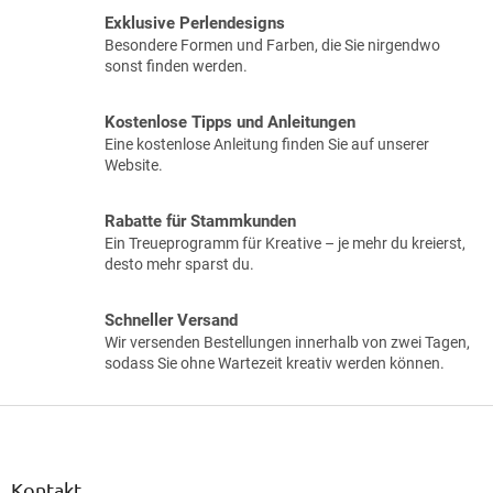
e
Exklusive Perlendesigns
u
Besondere Formen und Farben, die Sie nirgendwo
e
sonst finden werden.
r
e
l
Kostenlose Tipps und Anleitungen
e
Eine kostenlose Anleitung finden Sie auf unserer
m
Website.
e
n
t
Rabatte für Stammkunden
e
Ein Treueprogramm für Kreative – je mehr du kreierst,
d
desto mehr sparst du.
e
r
Schneller Versand
L
Wir versenden Bestellungen innerhalb von zwei Tagen,
i
sodass Sie ohne Wartezeit kreativ werden können.
s
t
e
F
u
ß
z
Kontakt