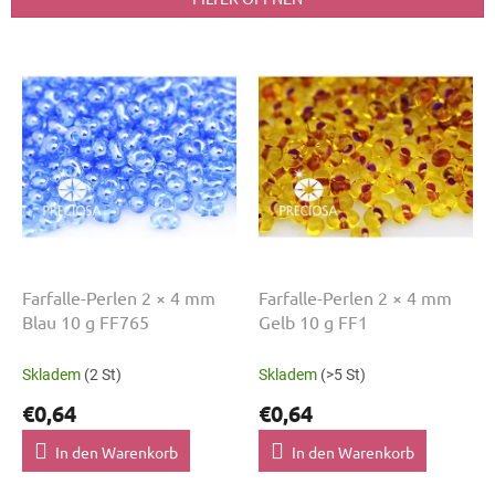
s
o
L
r
i
t
s
i
t
e
e
r
d
u
e
n
r
g
P
r
o
Farfalle-Perlen 2 × 4 mm
Farfalle-Perlen 2 × 4 mm
d
Blau 10 g FF765
Gelb 10 g FF1
u
k
Skladem
(2 St)
Skladem
(>5 St)
t
€0,64
€0,64
e
In den Warenkorb
In den Warenkorb