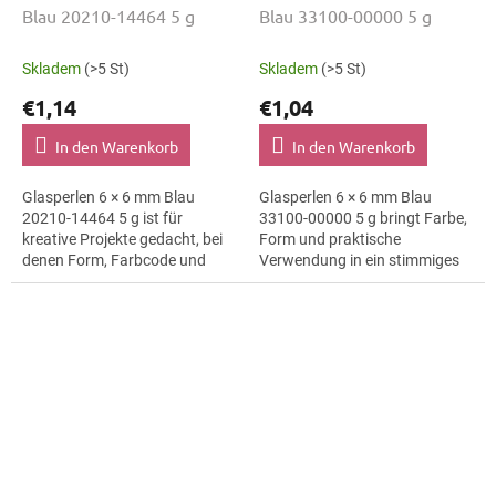
Blau 20210-14464 5 g
Blau 33100-00000 5 g
Skladem
(>5 St)
Skladem
(>5 St)
€1,14
€1,04
In den Warenkorb
In den Warenkorb
Glasperlen 6 × 6 mm Blau
Glasperlen 6 × 6 mm Blau
20210-14464 5 g ist für
33100-00000 5 g bringt Farbe,
kreative Projekte gedacht, bei
Form und praktische
denen Form, Farbcode und
Verwendung in ein stimmiges
Material klar erkennbar bleiben.
Schmuckprojekt. Variante
Geeignet für
33100-00000 passt zu
Schmuckherstellung,...
Bastelmaterial,...