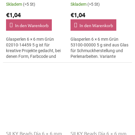
Skladem
(>5 St)
Skladem
(>5 St)
€1,04
€1,04
In den Warenkorb
In den Warenkorb
Glasperlen 6 × 6 mm Grün
Glasperlen 6 × 6 mm Grün
02010-14459 5 g ist für
53100-00000 5 g sind aus Glas
kreative Projekte gedacht, bei
für Schmuckherstellung und
denen Form, Farbcode und
Perlenarbeiten. Variante
Material klar erkennbar bleiben.
53100-00000 eignet sich für
Geeignet für
Schmuckherstellung,
Schmuckherstellung,...
Perlenarbeiten,...
SILKY Beads Dia 6 × 6 mm
SILKY Beads Dia 6 × 6 mm