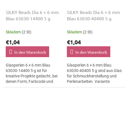
SILKY Beads Dia 6 × 6 mm
SILKY Beads Dia 6 × 6 mm
Blau 63030-14400 5 g
Blau 63030-40400 5 g
Skladem
(2 St)
Skladem
(2 St)
€1,04
€1,04
In den Warenkorb
In den Warenkorb
Glasperlen 6 × 6 mm Blau
Glasperlen 6 × 6 mm Blau
63030-14400 5 g ist für
63030-40400 5 g sind aus Glas
kreative Projekte gedacht, bei
für Schmuckherstellung und
denen Form, Farbcode und
Perlenarbeiten. Variante
Material klar erkennbar bleiben.
63030-40400 eignet sich für
Geeignet für
Schmuckherstellung,
Schmuckherstellung,...
Perlenarbeiten,...