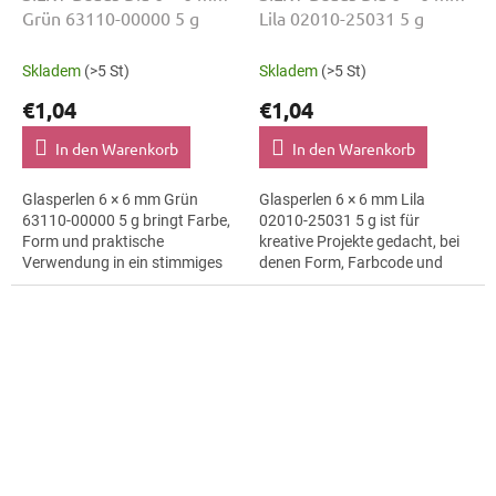
Grün 63110-00000 5 g
Lila 02010-25031 5 g
Skladem
(>5 St)
Skladem
(>5 St)
€1,04
€1,04
In den Warenkorb
In den Warenkorb
Glasperlen 6 × 6 mm Grün
Glasperlen 6 × 6 mm Lila
63110-00000 5 g bringt Farbe,
02010-25031 5 g ist für
Form und praktische
kreative Projekte gedacht, bei
Verwendung in ein stimmiges
denen Form, Farbcode und
Schmuckprojekt. Variante
Material klar erkennbar bleiben.
63110-00000 passt zu
Geeignet für
Bastelmaterial,...
Schmuckherstellung,...