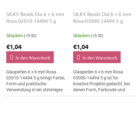
SILKY Beads Dia 6 × 6 mm
SILKY Beads Dia 6 × 6 mm
Rosa 02010-14494 5 g
Rosa 03000-14494 5 g
Skladem
(>5 St)
Skladem
(>5 St)
€1,04
€1,04
In den Warenkorb
In den Warenkorb
Glasperlen 6 × 6 mm Rosa
Glasperlen 6 × 6 mm Rosa
02010-14494 5 g bringt Farbe,
03000-14494 5 g ist für
Form und praktische
kreative Projekte gedacht, bei
Verwendung in ein stimmiges
denen Form, Farbcode und
Schmuckprojekt. Variante
Material klar erkennbar bleiben.
02010-14494 passt zu
Geeignet für
Perlenarbeiten,...
Schmuckherstellung,...