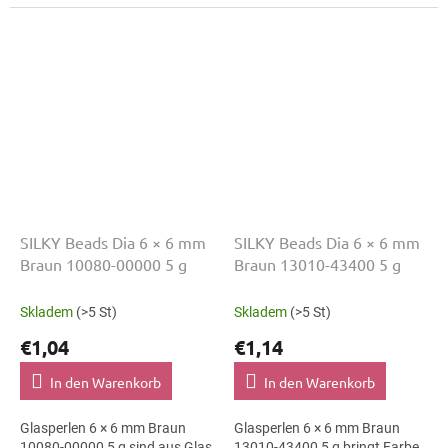
Schmuckprojekt. Variante
Material klar erkennbar bleiben.
03000-65431 passt zu
Geeignet für
Glasperlen, tschechische...
Schmuckherstellung,...
SILKY Beads Dia 6 × 6 mm
SILKY Beads Dia 6 × 6 mm
Braun 10080-00000 5 g
Braun 13010-43400 5 g
Skladem
(>5 St)
Skladem
(>5 St)
€1,04
€1,14
In den Warenkorb
In den Warenkorb
Glasperlen 6 × 6 mm Braun
Glasperlen 6 × 6 mm Braun
10080-00000 5 g sind aus Glas
13010-43400 5 g bringt Farbe,