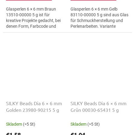
Glasperlen 6 × 6 mm Braun
Glasperlen 6 × 6 mm Gelb
13510-00000 5 g ist für
83110-00000 5 g sind aus Glas
kreative Projekte gedacht, bei
für Schmuckherstellung und
denen Form, Farbcode und
Perlenarbeiten. Variante
Material klar erkennbar bleiben.
83110-00000 eignet sich für
Geeignet für
Schmuckherstellung,
Schmuckherstellung,...
Perlenarbeiten,...
SILKY Beads Dia 6 × 6 mm
SILKY Beads Dia 6 × 6 mm
Golden 23980-90215 5 g
Grün 00030-65431 5 g
Skladem
(>5 St)
Skladem
(>5 St)
€1,58
€1,04