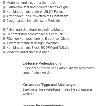
r
🟢 Moderner und eleganter Schmuck
L
🟢 Diamantmuster und geometrische Designs
i
🟢 Kombination mit anderen SILKY-Formen
s
🟢 Armbänder und Halsketten mit Lichteffekt
t
🟢 Design- und minimalistische Projekte
e
🟢 Relief- und strukturierte genähte Muster
🟢 Eleganter und geometrischer Schmuck
🟢 Flächige Kompositionen mit sanftem Glanz
🟢 Akzentelemente in Design-Projekten
🟢 Kombination mit Block, ROOFY und RULLA
🟢 Moderne Autorenkollektionen
Exklusive Perlendesigns
Besondere Formen und Farben, die Sie nirgendwo
sonst finden werden.
Kostenlose Tipps und Anleitungen
Eine kostenlose Anleitung finden Sie auf unserer
Website.
Rabatte für Stammkunden