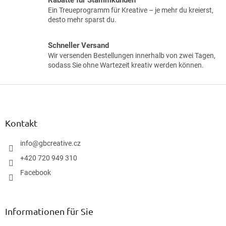
Ein Treueprogramm für Kreative – je mehr du kreierst,
desto mehr sparst du.
Schneller Versand
Wir versenden Bestellungen innerhalb von zwei Tagen,
sodass Sie ohne Wartezeit kreativ werden können.
F
u
ß
z
Kontakt
e
i
info
@
gbcreative.cz
l
+420 720 949 310
e
Facebook
Informationen für Sie