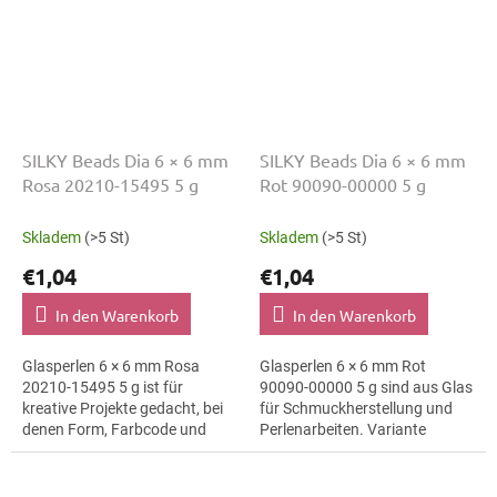
SILKY Beads Dia 6 × 6 mm
SILKY Beads Dia 6 × 6 mm
Rosa 20210-15495 5 g
Rot 90090-00000 5 g
Skladem
(>5 St)
Skladem
(>5 St)
€1,04
€1,04
In den Warenkorb
In den Warenkorb
Glasperlen 6 × 6 mm Rosa
Glasperlen 6 × 6 mm Rot
20210-15495 5 g ist für
90090-00000 5 g sind aus Glas
kreative Projekte gedacht, bei
für Schmuckherstellung und
denen Form, Farbcode und
Perlenarbeiten. Variante
Material klar erkennbar bleiben.
90090-00000 eignet sich für
Geeignet für
Schmuckherstellung,
Schmuckherstellung,...
Perlenarbeiten,...