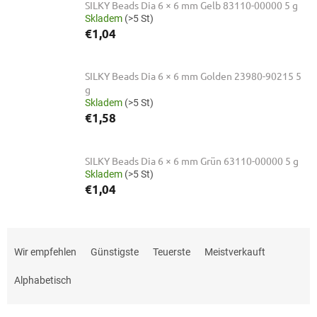
SILKY Beads Dia 6 × 6 mm Gelb 83110-00000 5 g
Skladem
(>5 St)
€1,04
SILKY Beads Dia 6 × 6 mm Golden 23980-90215 5
g
Skladem
(>5 St)
€1,58
SILKY Beads Dia 6 × 6 mm Grün 63110-00000 5 g
Skladem
(>5 St)
€1,04
P
r
Wir empfehlen
Günstigste
Teuerste
Meistverkauft
o
d
Alphabetisch
u
k