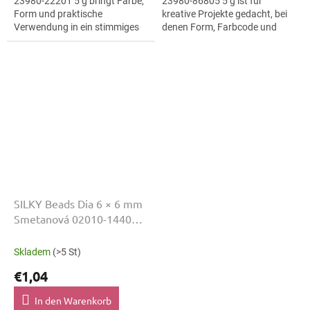
23980-22201 5 g bringt Farbe,
23980-86805 5 g ist für
Form und praktische
kreative Projekte gedacht, bei
Verwendung in ein stimmiges
denen Form, Farbcode und
Schmuckprojekt. Variante
Material klar erkennbar bleiben.
23980-22201 passt zu
Geeignet für
Handmade, kreatives...
Schmuckherstellung,...
SILKY Beads Dia 6 × 6 mm
Smetanová 02010-14400 5
g
Skladem
(>5 St)
€1,04
In den Warenkorb