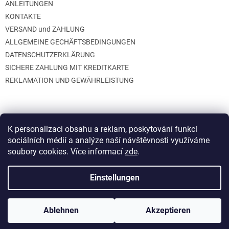
ANLEITUNGEN
KONTAKTE
VERSAND und ZAHLUNG
ALLGEMEINE GECHÄFTSBEDINGUNGEN
DATENSCHUTZERKLÄRUNG
SICHERE ZAHLUNG MIT KREDITKARTE
REKLAMATION UND GEWÄHRLEISTUNG
K personalizaci obsahu a reklam, poskytování funkcí
sociálních médií a analýze naší návštěvnosti využíváme
soubory cookies. Více informací
zde
.
Erstellt von Shoptet
Einstellungen
Copyright 2026
GB Creative
. Alle Rechte vorbehalten.
Cookie-
Ablehnen
Akzeptieren
Einstellungen ändern