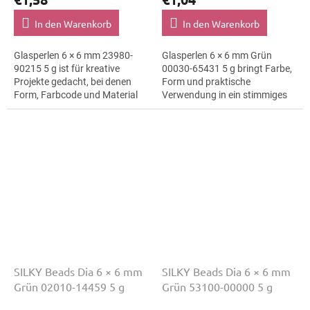
In den Warenkorb
In den Warenkorb
Glasperlen 6 × 6 mm 23980-
Glasperlen 6 × 6 mm Grün
90215 5 g ist für kreative
00030-65431 5 g bringt Farbe,
Projekte gedacht, bei denen
Form und praktische
Form, Farbcode und Material
Verwendung in ein stimmiges
klar erkennbar bleiben.
Schmuckprojekt. Variante
Geeignet für
00030-65431 passt zu
Schmuckherstellung,...
Handmade, kreatives...
SILKY Beads Dia 6 × 6 mm
SILKY Beads Dia 6 × 6 mm
Grün 02010-14459 5 g
Grün 53100-00000 5 g