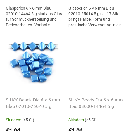
Glasperlen 6 × 6 mm Blau
Glasperlen 6 × 6 mm Blau
02010-14464 5 g sind aus Glas
02010-25014 5 g ca. 17 Stk
für Schmuckherstellung und
bringt Farbe, Form und
Perlenarbeiten. Variante
praktische Verwendung in ein
02010-14464 eignet sich für
stimmiges Schmuckprojekt.
Schmuckherstellung,
Variante 02010-25014 passt
Perlenarbeiten,...
zu Perlen für...
SILKY Beads Dia 6 × 6 mm
SILKY Beads Dia 6 × 6 mm
Blau 02010-25020 5 g
Blau 03000-14464 5 g
Skladem
(>5 St)
Skladem
(>5 St)
€1,04
€1,04