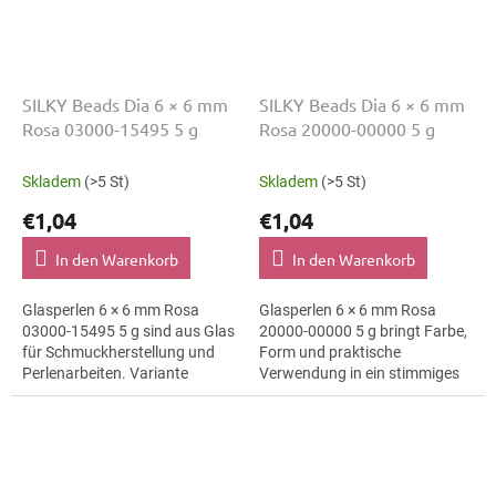
SILKY Beads Dia 6 × 6 mm
SILKY Beads Dia 6 × 6 mm
Rosa 03000-15495 5 g
Rosa 20000-00000 5 g
Skladem
(>5 St)
Skladem
(>5 St)
€1,04
€1,04
In den Warenkorb
In den Warenkorb
Glasperlen 6 × 6 mm Rosa
Glasperlen 6 × 6 mm Rosa
03000-15495 5 g sind aus Glas
20000-00000 5 g bringt Farbe,
für Schmuckherstellung und
Form und praktische
Perlenarbeiten. Variante
Verwendung in ein stimmiges
03000-15495 eignet sich für
Schmuckprojekt. Variante
Schmuckherstellung,
20000-00000 passt zu Perlen
Perlenarbeiten,...
für Halsketten,...