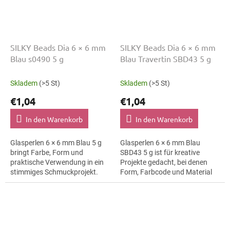
SILKY Beads Dia 6 × 6 mm
SILKY Beads Dia 6 × 6 mm
Blau s0490 5 g
Blau Travertin SBD43 5 g
Skladem
(>5 St)
Skladem
(>5 St)
€1,04
€1,04
In den Warenkorb
In den Warenkorb
Glasperlen 6 × 6 mm Blau 5 g
Glasperlen 6 × 6 mm Blau
bringt Farbe, Form und
SBD43 5 g ist für kreative
praktische Verwendung in ein
Projekte gedacht, bei denen
stimmiges Schmuckprojekt.
Form, Farbcode und Material
Variante passt zu Glasperlen,
klar erkennbar bleiben.
tschechische Perlen,
Geeignet für
Schmuckherstellung,...
Schmuckherstellung,...