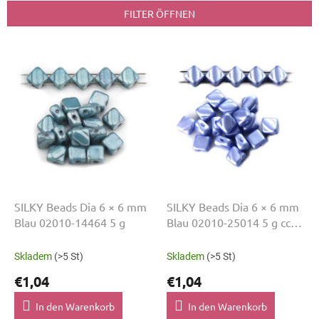
t
FILTER ÖFFNEN
s
o
L
r
i
t
s
i
t
e
e
r
d
u
e
n
r
g
P
r
o
SILKY Beads Dia 6 × 6 mm
SILKY Beads Dia 6 × 6 mm
d
Blau 02010-14464 5 g
Blau 02010-25014 5 g cca
u
17 Stk. 5 g
k
Skladem
(>5 St)
Skladem
(>5 St)
t
€1,04
€1,04
e
In den Warenkorb
In den Warenkorb