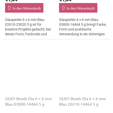
In den Warenkorb
In den Warenkorb
Glasperlen 6 × 6 mm Blau
Glasperlen 6 × 6 mm Blau
02010-25020 5 g ist für
03000-14464 5 g bringt Farbe,
kreative Projekte gedacht, bei
Form und praktische
denen Form, Farbcode und
Verwendung in ein stimmiges
Material klar erkennbar bleiben.
Schmuckprojekt. Variante
Geeignet für
03000-14464 passt zu
Schmuckherstellung,...
Handmade, kreatives...
SILKY Beads Dia 6 × 6 mm
SILKY Beads Dia 6 × 6 mm
Blau 03000-14464 5 g
Blau 20210-14464 5 g