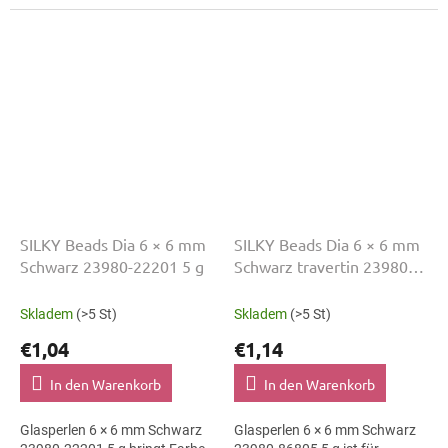
Schmuckprojekt. Variante
23980-00000 eignet sich für
90110-00000 passt zu
Schmuckherstellung,
Bastelmaterial,...
Perlenarbeiten,...
SILKY Beads Dia 6 × 6 mm
SILKY Beads Dia 6 × 6 mm
Schwarz 23980-22201 5 g
Schwarz travertin 23980-
86805 5 g
Skladem
(>5 St)
Skladem
(>5 St)
€1,04
€1,14
In den Warenkorb
In den Warenkorb
Glasperlen 6 × 6 mm Schwarz
Glasperlen 6 × 6 mm Schwarz