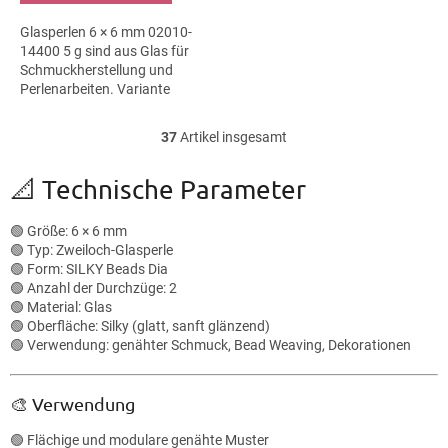
Glasperlen 6 × 6 mm 02010-
14400 5 g sind aus Glas für
Schmuckherstellung und
Perlenarbeiten. Variante
02010-14400 eignet sich für
Schmuckherstellung,
37
Artikel insgesamt
S
Perlenarbeiten,...
t
e
📐 Technische Parameter
u
e
🟢 Größe: 6 × 6 mm
r
🟢 Typ: Zweiloch-Glasperle
e
🟢 Form: SILKY Beads Dia
l
🟢 Anzahl der Durchzüge: 2
e
🟢 Material: Glas
m
🟢 Oberfläche: Silky (glatt, sanft glänzend)
e
🟢 Verwendung: genähter Schmuck, Bead Weaving, Dekorationen
n
t
e
🎨 Verwendung
d
e
🟢 Flächige und modulare genähte Muster