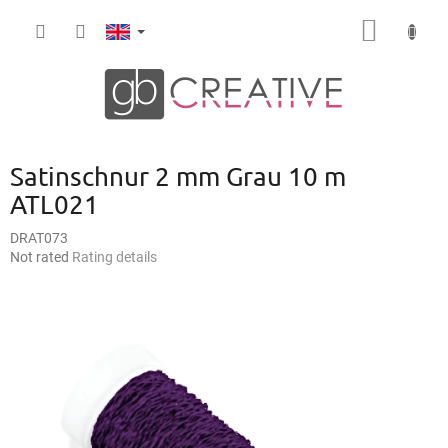
Skip
SHOPP
to
content
CART
Satinschnur 2 mm Grau 10 m
ATL021
DRAT073
The
Not rated
Rating details
average
product
rating
is
0,0
out
of
5
stars.