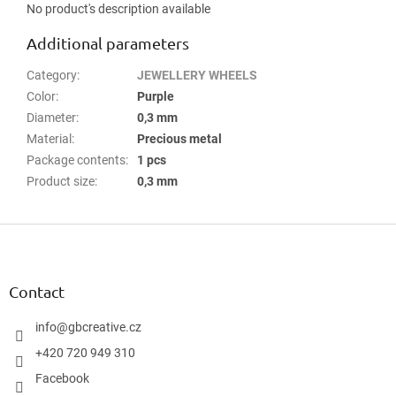
No product's description available
Additional parameters
Category
:
JEWELLERY WHEELS
Color
:
Purple
Diameter
:
0,3 mm
Material
:
Precious metal
Package contents
:
1 pcs
Product size
:
0,3 mm
F
o
o
t
Contact
e
r
info
@
gbcreative.cz
+420 720 949 310
Facebook