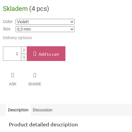
Measure
Skladem
(4 pcs)
price:
Color
Size
Delivery options
Add to cart
ASK
SHARE
Description
Discussion
Product detailed description