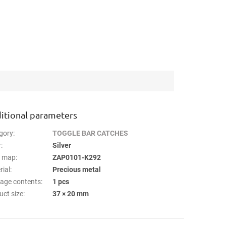
itional parameters
gory
:
TOGGLE BAR CATCHES
r
:
Silver
n map
:
ZAP0101-K292
rial
:
Precious metal
age contents
:
1 pcs
uct size
:
37 × 20 mm