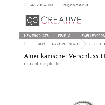
Skip
+420 720 949 310
info@gbcreative.cz
to
content
NEW PRODUCTS
PEARLS
JEWELLERY CO
Home
JEWELLERY COMPONENTS
VERSCHLÜ
Amerikanischer Verschluss 
The
Not rated
Rating details
average
product
rating
is
0,0
out
of
5
stars.