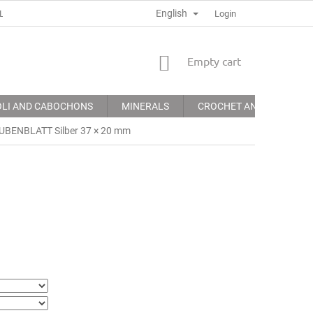
English
LGEMEINE GECHÄFTSBEDINGUNGEN
DATENSCHUTZERKLÄRUNG
Login
SHOPPING
Empty cart
CART
OLI AND CABOCHONS
MINERALS
CROCHET AND EMBROID
AUBENBLATT Silber 37 × 20 mm