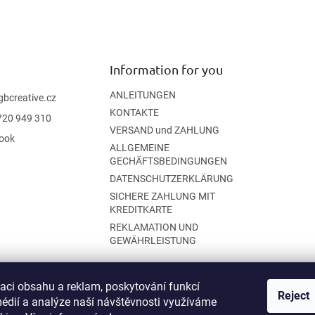
Information for you
ANLEITUNGEN
gbcreative.cz
KONTAKTE
720 949 310
VERSAND und ZAHLUNG
ook
ALLGEMEINE
GECHÄFTSBEDINGUNGEN
DATENSCHUTZERKLÄRUNG
SICHERE ZAHLUNG MIT
KREDITKARTE
REKLAMATION UND
GEWÄHRLEISTUNG
zaci obsahu a reklam, poskytování funkcí
Reject
médií a analýze naší návštěvnosti využíváme