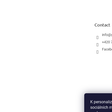
o
o
t
e
Contact
r
info
@
+420 
Faceb
K personali
sociálních 