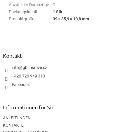
Anzahl der Durchzüge
:
1
Packungsinhalt
:
1 Stk.
Produktgröße
:
39 × 35,9 × 10,8 mm
F
u
ß
z
Kontakt
e
i
info
@
gbcreative.cz
l
+420 720 949 310
e
Facebook
Informationen für Sie
ANLEITUNGEN
KONTAKTE