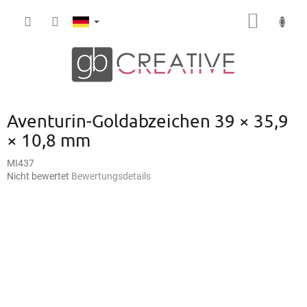
Zum
WARE
Inhalt
springen
Aventurin-Goldabzeichen 39 × 35,9
× 10,8 mm
MI437
Die
Nicht bewertet
Bewertungsdetails
durchschnittliche
Produktbewertung
ist
0,0
von
5
Sternen.