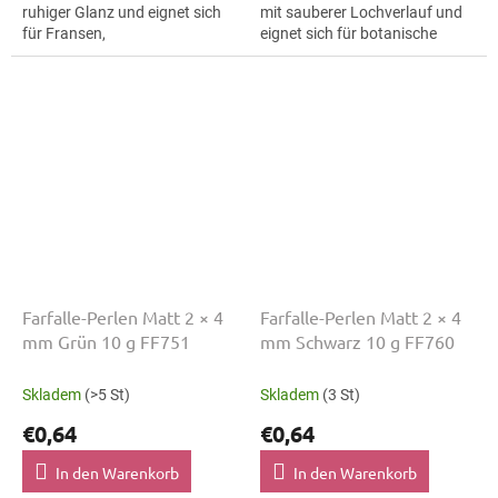
ruhiger Glanz und eignet sich
mit sauberer Lochverlauf und
für Fransen,
eignet sich für botanische
Trachtenaccessoires und
Motive, Ohrringe und
Ohrringe. Die Größe 4 mm hilft
Broschen. Die Größe 4 mm hilft
bei klaren Mustern,...
bei...
Farfalle-Perlen Matt 2 × 4
Farfalle-Perlen Matt 2 × 4
mm Grün 10 g FF751
mm Schwarz 10 g FF760
Skladem
(>5 St)
Skladem
(3 St)
€0,64
€0,64
In den Warenkorb
In den Warenkorb