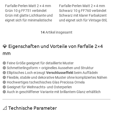
Farfalle-Perlen Matt 2 × 4 mm
Farfalle-Perlen Matt 2 × 4 mm
Grün 10 g FF751 verbindet
Schwarz 10 g FF760 verbindet
Grün mit glatte Lichtkante und
Schwarz mit klarer Farbakzent
eignet sich für minimalistische
und eignet sich für Vintage-Stil,
Schmuckstücke,
Makramee-Details und
Textilapplikationen und...
Haarspangen. Die Größe 4 mm
14
Artikel insgesamt
S
hilft...
t
e
💎 Eigenschaften und Vorteile von Farfalle 2×4
u
mm
e
r
e
🟢 Feine Größe geeignet für detaillierte Muster
l
🟢 Schmetterlingsform = originelles Aussehen und Struktur
e
🟢 Elliptisches Loch erzeugt
Verschlusseffekt
beim Auffädeln
m
🟢 Flexible, stabile und dekorative Muster ohne kompliziertes Nähen
e
🟢 Hochwertiges tschechisches Glas Preciosa Ornela
n
🟢 Geeignet für Weihnachts- und Osterperlen
t
🟢 Auch in geschliffener Variante mit brillantem Glanz erhältlich
e
d
e
📐 Technische Parameter
r