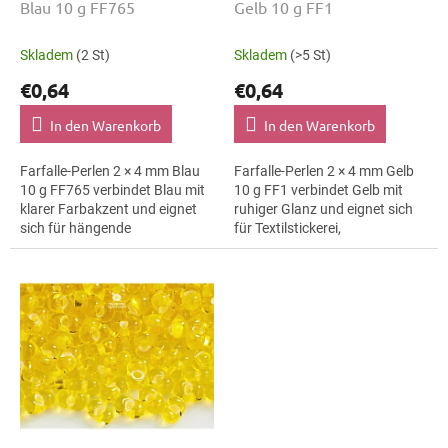
d
Blau 10 g FF765
Gelb 10 g FF1
u
k
Skladem
(2 St)
Skladem
(>5 St)
t
€0,64
€0,64
e
In den Warenkorb
In den Warenkorb
Farfalle-Perlen 2 × 4 mm Blau
Farfalle-Perlen 2 × 4 mm Gelb
10 g FF765 verbindet Blau mit
10 g FF1 verbindet Gelb mit
klarer Farbakzent und eignet
ruhiger Glanz und eignet sich
sich für hängende
für Textilstickerei,
Dekorationen, Mini-Ornamente
Taschenanhänger und
und Mini-Ornamente. Die Größe
Taschenanhänger. Die Größe 4
4 mm hilft...
mm hilft bei klaren...