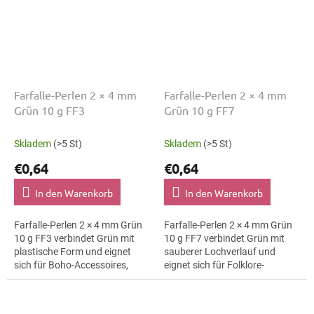
Farfalle-Perlen 2 × 4 mm
Farfalle-Perlen 2 × 4 mm
Grün 10 g FF3
Grün 10 g FF7
Skladem
(>5 St)
Skladem
(>5 St)
€0,64
€0,64
In den Warenkorb
In den Warenkorb
Farfalle-Perlen 2 × 4 mm Grün
Farfalle-Perlen 2 × 4 mm Grün
10 g FF3 verbindet Grün mit
10 g FF7 verbindet Grün mit
plastische Form und eignet
sauberer Lochverlauf und
sich für Boho-Accessoires,
eignet sich für Folklore-
Armbänder und Karten und
Bordüren, Broschen und
Geschenkverpackungen. Die
Textilapplikationen. Die Größe 4
Größe 4 mm...
mm hilft bei...