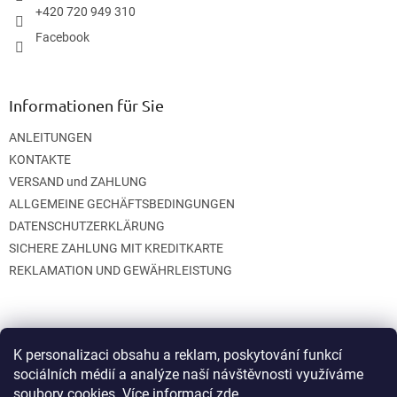
l
+420 720 949 310
e
Facebook
Informationen für Sie
ANLEITUNGEN
KONTAKTE
VERSAND und ZAHLUNG
ALLGEMEINE GECHÄFTSBEDINGUNGEN
DATENSCHUTZERKLÄRUNG
SICHERE ZAHLUNG MIT KREDITKARTE
REKLAMATION UND GEWÄHRLEISTUNG
K personalizaci obsahu a reklam, poskytování funkcí
sociálních médií a analýze naší návštěvnosti využíváme
soubory cookies. Více informací
zde
.