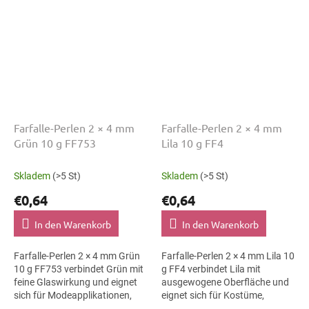
Farfalle-Perlen 2 × 4 mm
Farfalle-Perlen 2 × 4 mm
Grün 10 g FF753
Lila 10 g FF4
Skladem
(>5 St)
Skladem
(>5 St)
€0,64
€0,64
In den Warenkorb
In den Warenkorb
Farfalle-Perlen 2 × 4 mm Grün
Farfalle-Perlen 2 × 4 mm Lila 10
10 g FF753 verbindet Grün mit
g FF4 verbindet Lila mit
feine Glaswirkung und eignet
ausgewogene Oberfläche und
sich für Modeapplikationen,
eignet sich für Kostüme,
Haarspangen und Armbänder.
Textilapplikationen und