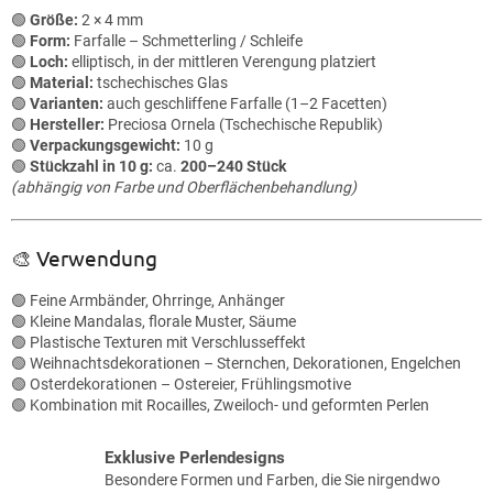
L
🟢
Größe:
2 × 4 mm
i
🟢
Form:
Farfalle – Schmetterling / Schleife
s
🟢
Loch:
elliptisch, in der mittleren Verengung platziert
t
🟢
Material:
tschechisches Glas
e
🟢
Varianten:
auch geschliffene Farfalle (1–2 Facetten)
🟢
Hersteller:
Preciosa Ornela (Tschechische Republik)
🟢
Verpackungsgewicht:
10 g
🟢
Stückzahl in 10 g:
ca.
200–240 Stück
(abhängig von Farbe und Oberflächenbehandlung)
🎨 Verwendung
🟢 Feine Armbänder, Ohrringe, Anhänger
🟢 Kleine Mandalas, florale Muster, Säume
🟢 Plastische Texturen mit Verschlusseffekt
🟢 Weihnachtsdekorationen – Sternchen, Dekorationen, Engelchen
🟢 Osterdekorationen – Ostereier, Frühlingsmotive
🟢 Kombination mit Rocailles, Zweiloch- und geformten Perlen
Exklusive Perlendesigns
Besondere Formen und Farben, die Sie nirgendwo