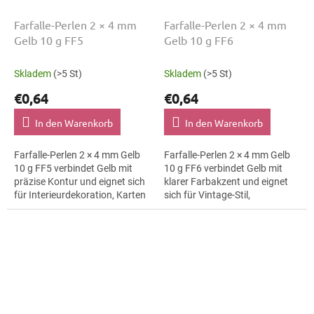
Farfalle-Perlen 2 × 4 mm
Farfalle-Perlen 2 × 4 mm
Gelb 10 g FF5
Gelb 10 g FF6
Skladem
(>5 St)
Skladem
(>5 St)
€0,64
€0,64
In den Warenkorb
In den Warenkorb
Farfalle-Perlen 2 × 4 mm Gelb
Farfalle-Perlen 2 × 4 mm Gelb
10 g FF5 verbindet Gelb mit
10 g FF6 verbindet Gelb mit
präzise Kontur und eignet sich
klarer Farbakzent und eignet
für Interieurdekoration, Karten
sich für Vintage-Stil,
und Geschenkverpackungen
Makramee-Details und
und Makramee-Details. Die
Haarspangen. Die Größe 4 mm
Größe...
hilft bei klaren...