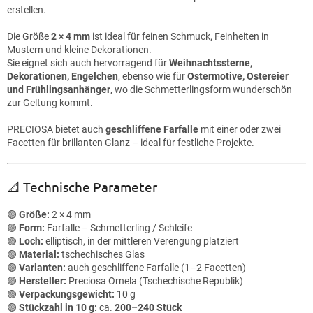
erstellen.
Die Größe
2 × 4 mm
ist ideal für feinen Schmuck, Feinheiten in
Mustern und kleine Dekorationen.
Sie eignet sich auch hervorragend für
Weihnachtssterne,
Dekorationen, Engelchen
, ebenso wie für
Ostermotive, Ostereier
und Frühlingsanhänger
, wo die Schmetterlingsform wunderschön
zur Geltung kommt.
PRECIOSA bietet auch
geschliffene Farfalle
mit einer oder zwei
Facetten für brillanten Glanz – ideal für festliche Projekte.
📐 Technische Parameter
🟢
Größe:
2 × 4 mm
🟢
Form:
Farfalle – Schmetterling / Schleife
🟢
Loch:
elliptisch, in der mittleren Verengung platziert
🟢
Material:
tschechisches Glas
🟢
Varianten:
auch geschliffene Farfalle (1–2 Facetten)
🟢
Hersteller:
Preciosa Ornela (Tschechische Republik)
🟢
Verpackungsgewicht:
10 g
🟢
Stückzahl in 10 g:
ca.
200–240 Stück