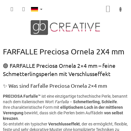
Zum
WARE
Inhalt
springen
FARFALLE Preciosa Ornela 2X4 mm
🟢 FARFALLE Preciosa Ornela 2×4 mm – feine
Schmetterlingsperlen mit Verschlusseffekt
✨ Was sind Farfalle Preciosa Ornela 2×4 mm
PRECIOSA Farfalle™
ist eine einzigartige tschechische Perle, benannt
nach dem italienischen Wort
Farfalla
–
Schmetterling, Schleife
.
Ihre charakteristische Form mit
elliptischem Loch in der mittleren
Verengung
bewirkt, dass sich die Perlen beim Auffädeln
von selbst
kreuzen
.
So entsteht ein typischer
Verschlusseffekt
, der es ermöglicht, flexible,
feste und sehr dekorative Muster ohne komplizierte Techniken zu