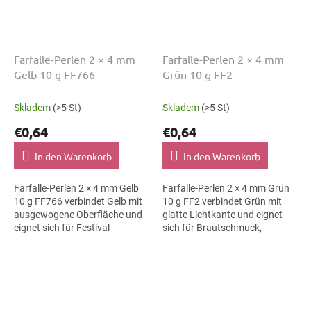
Farfalle-Perlen 2 × 4 mm
Farfalle-Perlen 2 × 4 mm
Gelb 10 g FF766
Grün 10 g FF2
Skladem
(>5 St)
Skladem
(>5 St)
€0,64
€0,64
In den Warenkorb
In den Warenkorb
Farfalle-Perlen 2 × 4 mm Gelb
Farfalle-Perlen 2 × 4 mm Grün
10 g FF766 verbindet Gelb mit
10 g FF2 verbindet Grün mit
ausgewogene Oberfläche und
glatte Lichtkante und eignet
eignet sich für Festival-
sich für Brautschmuck,
Accessoires,
Ohrringe und Broschen. Die
Trachtenaccessoires und
Größe 4 mm hilft bei klaren
Ohrringe. Die Größe 4 mm...
Mustern,...