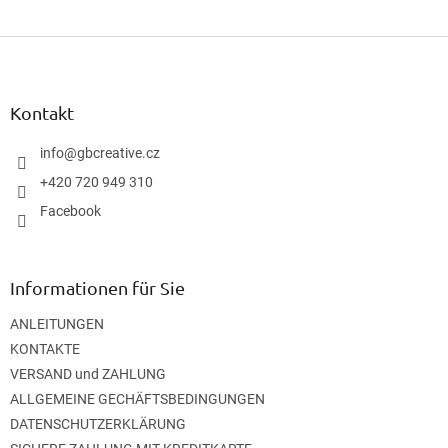
F
u
ß
z
Kontakt
e
i
info
@
gbcreative.cz
l
+420 720 949 310
e
Facebook
Informationen für Sie
ANLEITUNGEN
KONTAKTE
VERSAND und ZAHLUNG
ALLGEMEINE GECHÄFTSBEDINGUNGEN
DATENSCHUTZERKLÄRUNG