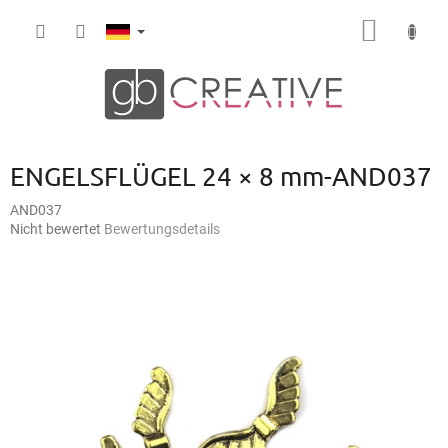
Zum
WARE
Inhalt
springen
ENGELSFLÜGEL 24 × 8 mm-AND037
AND037
Die
Nicht bewertet
Bewertungsdetails
durchschnittliche
Produktbewertung
ist
0,0
von
5
Sternen.