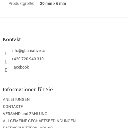
Produktgröße
:
20 mm × 6 mm
F
u
ß
z
Kontakt
e
i
info
@
gbcreative.cz
l
+420 720 949 310
e
Facebook
Informationen für Sie
ANLEITUNGEN
KONTAKTE
VERSAND und ZAHLUNG
ALLGEMEINE GECHÄFTSBEDINGUNGEN
DATENSCHUTZERKLÄRUNG