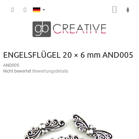
Zum
WARE
Inhalt
springen
ENGELSFLÜGEL 20 × 6 mm AND005
AND005
Die
Nicht bewertet
Bewertungsdetails
durchschnittliche
Produktbewertung
ist
0,0
von
5
Sternen.