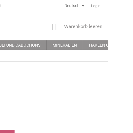
Deutsch
LGEMEINE GECHÄFTSBEDINGUNGEN
DATENSCHUTZERKLÄRUNG
Login
WARENKORB
Warenkorb leeren
OLI UND CABOCHONS
MINERALIEN
HÄKELN UND STICKEN