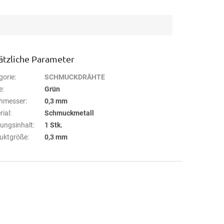
ätzliche Parameter
gorie
:
SCHMUCKDRÄHTE
e
:
Grün
hmesser
:
0,3 mm
rial
:
Schmuckmetall
ungsinhalt
:
1 Stk.
uktgröße
:
0,3 mm