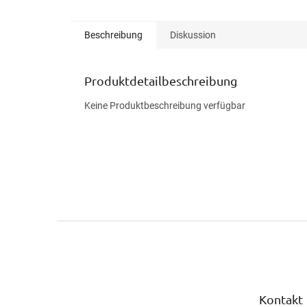
Beschreibung
Diskussion
Produktdetailbeschreibung
Keine Produktbeschreibung verfügbar
F
u
ß
z
e
Kontakt
i