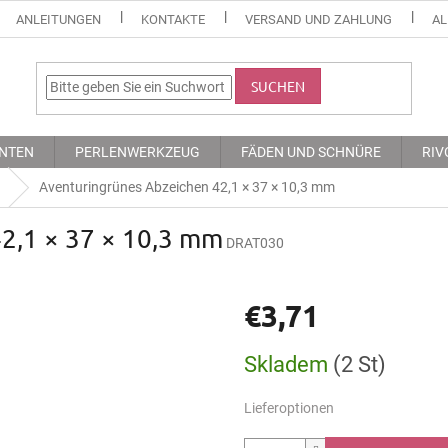
ANLEITUNGEN
KONTAKTE
VERSAND UND ZAHLUNG
AL
SUCHEN
NTEN
PERLENWERKZEUG
FÄDEN UND SCHNÜRE
RIV
Aventuringrünes Abzeichen 42,1 × 37 × 10,3 mm
2,1 × 37 × 10,3 mm
DRAT030
€3,71
Verkaufspreis:
Skladem
(2 St)
Lieferoptionen