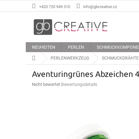
Zum
+420 720 949 310
info@gbcreative.cz
Inhalt
springen
NEUHEITEN
PERLEN
SCHMUCKKOMPONE
Startseite
PERLENWERKZEUG
SCHMUCKDRÄHTE
Aventuringrünes Abzeichen 4
Die
Nicht bewertet
Bewertungsdetails
durchschnittliche
Produktbewertung
ist
0,0
von
5
Sternen.