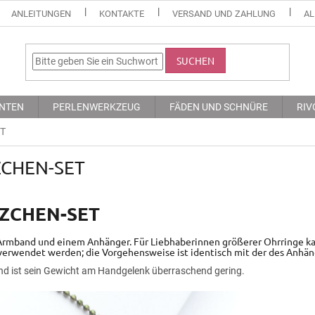
ANLEITUNGEN
KONTAKTE
VERSAND UND ZAHLUNG
AL
SUCHEN
NTEN
PERLENWERKZEUG
FÄDEN UND SCHNÜRE
RIV
T
CHEN-SET
ZCHEN-SET
Armband und einem Anhänger. Für Liebhaberinnen größerer Ohrringe kan
verwendet werden; die Vorgehensweise ist identisch mit der des Anhän
and ist sein Gewicht am Handgelenk überraschend gering.