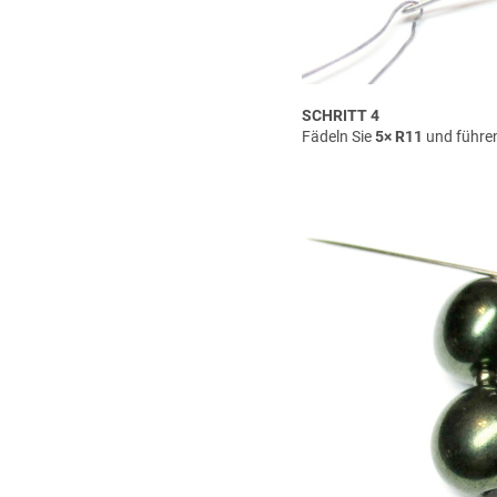
SCHRITT 4
Fädeln Sie
5× R11
und führen