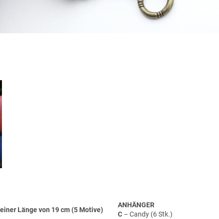
ANHÄNGER
einer Länge von 19 cm (5 Motive)
C
– Candy (6 Stk.)