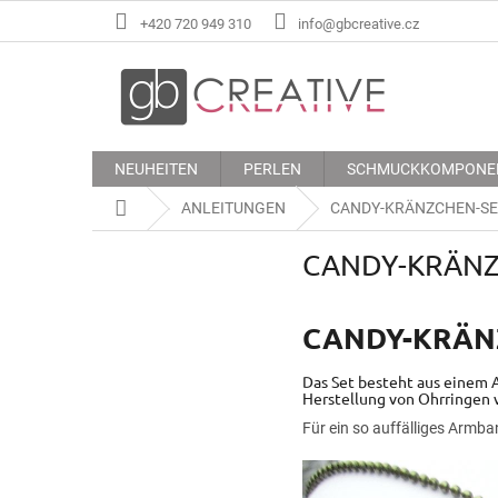
Zum
+420 720 949 310
info@gbcreative.cz
Inhalt
springen
NEUHEITEN
PERLEN
SCHMUCKKOMPONE
Startseite
ANLEITUNGEN
CANDY-KRÄNZCHEN-SE
CANDY-KRÄNZ
CANDY-KRÄN
Das Set besteht aus einem 
Herstellung von Ohrringen 
Für ein so auffälliges Armb