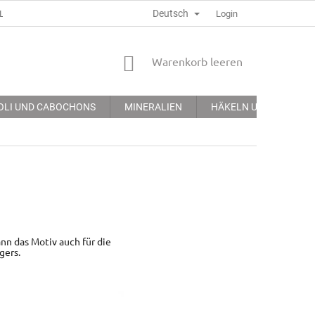
Deutsch
LGEMEINE GECHÄFTSBEDINGUNGEN
DATENSCHUTZERKLÄRUNG
Login
WARENKORB
Warenkorb leeren
OLI UND CABOCHONS
MINERALIEN
HÄKELN UND STICKEN
n das Motiv auch für die
gers.