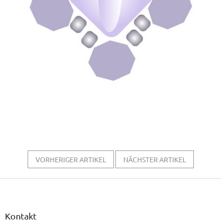
VORHERIGER ARTIKEL
NÄCHSTER ARTIKEL
F
u
ß
z
Kontakt