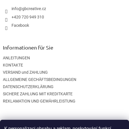
e
i
info
@
gbcreative.cz
l
+420 720 949 310
e
Facebook
Informationen für Sie
ANLEITUNGEN
KONTAKTE
VERSAND und ZAHLUNG
ALLGEMEINE GECHÄFTSBEDINGUNGEN
DATENSCHUTZERKLÄRUNG
SICHERE ZAHLUNG MIT KREDITKARTE
REKLAMATION UND GEWÄHRLEISTUNG
K personalizaci obsahu a reklam, poskytování funkcí