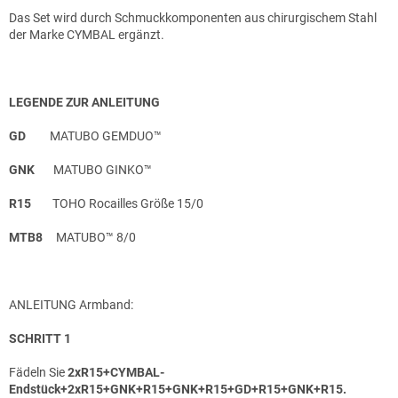
Das Set wird durch Schmuckkomponenten aus chirurgischem Stahl
der Marke CYMBAL ergänzt.
LEGENDE ZUR ANLEITUNG
GD
MATUBO GEMDUO™
GNK
MATUBO GINKO™
R15
TOHO Rocailles Größe 15/0
MTB8
MATUBO™ 8/0
ANLEITUNG Armband:
SCHRITT 1
Fädeln Sie
2xR15+CYMBAL-
Endstück+2xR15+GNK+R15+GNK+R15+GD+R15+GNK+R15.