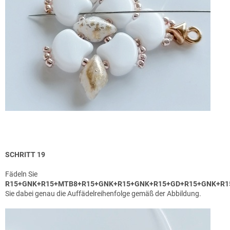
SCHRITT 19
Fädeln Sie
R15+GNK+R15+MTB8+R15+GNK+R15+GNK+R15+
GD+R15+GNK+R1
Sie dabei genau die Auffädelreihenfolge gemäß der Abbildung.