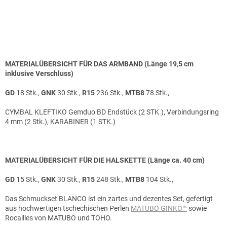
MATERIALÜBERSICHT FÜR DAS ARMBAND
(Länge 19,5 cm
inklusive Verschluss)
GD
18 Stk.,
GNK
30 Stk.,
R15
236 Stk.,
MTB8
78 Stk.,
CYMBAL KLEFTIKO Gemduo BD Endstück (2 STK.), Verbindungsring
4 mm (2 Stk.), KARABINER (1 STK.)
MATERIALÜBERSICHT FÜR DIE HALSKETTE
(Länge ca. 40 cm)
GD
15 Stk.,
GNK
30 Stk.,
R15
248 Stk.,
MTB8
104 Stk.,
Das Schmuckset BLANCO ist ein zartes und dezentes Set, gefertigt
aus hochwertigen tschechischen Perlen
MATUBO GINKO™
sowie
Rocailles von MATUBO und TOHO.