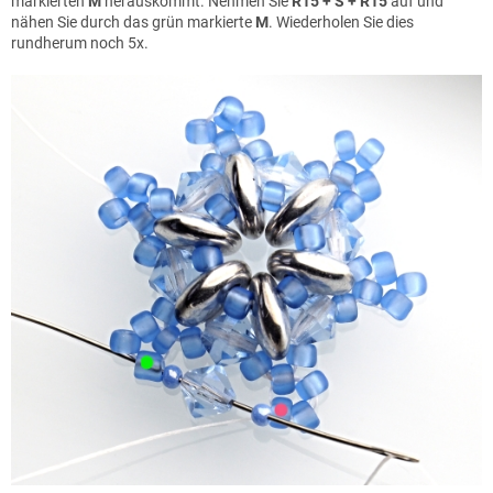
markierten
M
herauskommt. Nehmen Sie
R15 + S + R15
auf und
nähen Sie durch das grün markierte
M
. Wiederholen Sie dies
rundherum noch 5x.