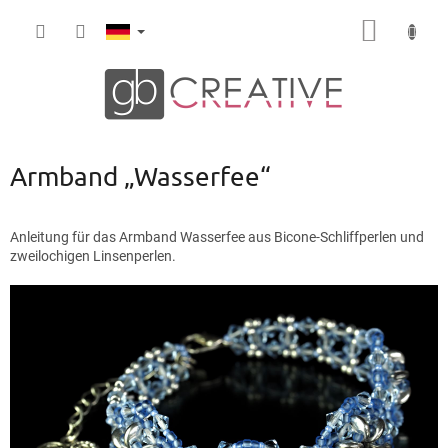
Zum
WARE
Inhalt
springen
Armband „Wasserfee“
Anleitung für das Armband Wasserfee aus Bicone-Schliffperlen und
zweilochigen Linsenperlen.