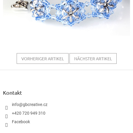
VORHERIGER ARTIKEL
NÄCHSTER ARTIKEL
F
u
ß
z
Kontakt
e
i
info
@
gbcreative.cz
l
+420 720 949 310
e
Facebook