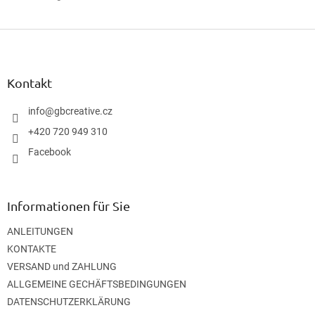
F
u
ß
z
Kontakt
e
i
info
@
gbcreative.cz
l
+420 720 949 310
e
Facebook
Informationen für Sie
ANLEITUNGEN
KONTAKTE
VERSAND und ZAHLUNG
ALLGEMEINE GECHÄFTSBEDINGUNGEN
DATENSCHUTZERKLÄRUNG