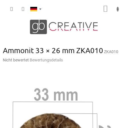
Zum
WARE
Inhalt
springen
Ammonit 33 × 26 mm ZKA010
ZKA010
Die
Nicht bewertet
Bewertungsdetails
durchschnittliche
Produktbewertung
ist
0,0
von
5
Sternen.