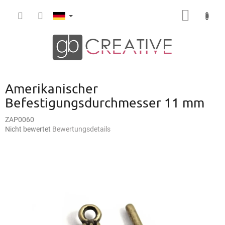
Zum
WARE
Inhalt
springen
Amerikanischer
Befestigungsdurchmesser 11 mm
ZAP0060
Die
Nicht bewertet
Bewertungsdetails
durchschnittliche
Produktbewertung
ist
0,0
von
5
Sternen.