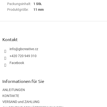
Packungsinhalt
:
1 Stk.
Produktgröße
:
11 mm
F
u
ß
z
Kontakt
e
i
info
@
gbcreative.cz
l
+420 720 949 310
e
Facebook
Informationen für Sie
ANLEITUNGEN
KONTAKTE
VERSAND und ZAHLUNG