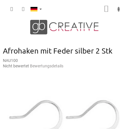
Zum
WARE
Inhalt
springen
Afrohaken mit Feder silber 2 Stk
NAU100
Die
Nicht bewertet
Bewertungsdetails
durchschnittliche
Produktbewertung
ist
0,0
von
5
Sternen.