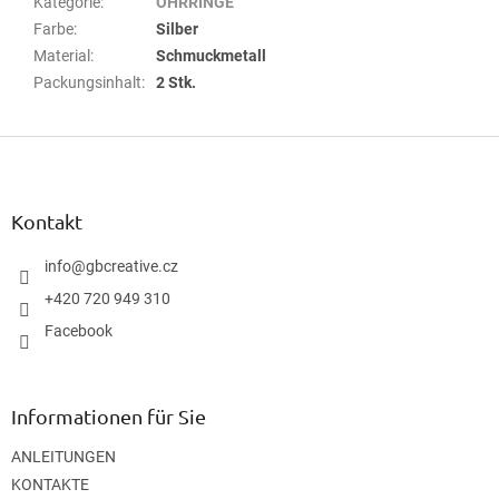
Kategorie
:
OHRRINGE
Farbe
:
Silber
Material
:
Schmuckmetall
Packungsinhalt
:
2 Stk.
F
u
ß
z
Kontakt
e
i
info
@
gbcreative.cz
l
+420 720 949 310
e
Facebook
Informationen für Sie
ANLEITUNGEN
KONTAKTE